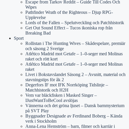
Escape from Tarkov Reddit – Guide Till Codes Och
Wipes
Pathfinder Wrath of the Righteous – Djup RPG-
Upplevelse
Lords of the Fallen – Spelutveckling och Patchhistorik
Get Out Sound Effect – Tucos ikoniska rop från
Breaking Bad
Sport
Rollistan i The Hunting Wives – Skådespelare, premiär
och säsong 2 Sverige
Atlético Madrid mot Getafe – 1–0-seger med Molinas
raket och rött kort
Atlético Madrid mot Getafe – 1–0-seger med Molinas
raket
Livet i Bokstavslandet Säsong 2 – Avsnitt, material och
stavningstips för åk 2
Degerfors IF mot IFK Norrköping Tidslinje –
Matchhistorik och H2H
Vem var bläckfisken i Masked Singer –
IJustWantToBeCool avslöjas
Vännerna och det gröna ljuset – Dansk barnmysterium
på SVT Play
Byggnader Designade av Ferdinand Boberg – Kända
verk i Stockholm
Anna-Lena Hemström – barn, filmer och karriär i