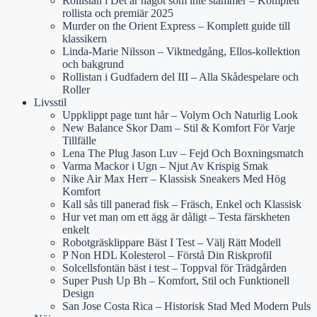
Rollistan i Det är något som inte stämmer – Komplett
rollista och premiär 2025
Murder on the Orient Express – Komplett guide till
klassikern
Linda-Marie Nilsson – Viktnedgång, Ellos-kollektion
och bakgrund
Rollistan i Gudfadern del III – Alla Skådespelare och
Roller
Livsstil
Uppklippt page tunt hår – Volym Och Naturlig Look
New Balance Skor Dam – Stil & Komfort För Varje
Tillfälle
Lena The Plug Jason Luv – Fejd Och Boxningsmatch
Varma Mackor i Ugn – Njut Av Krispig Smak
Nike Air Max Herr – Klassisk Sneakers Med Hög
Komfort
Kall sås till panerad fisk – Fräsch, Enkel och Klassisk
Hur vet man om ett ägg är dåligt – Testa färskheten
enkelt
Robotgräsklippare Bäst I Test – Välj Rätt Modell
P Non HDL Kolesterol – Förstå Din Riskprofil
Solcellsfontän bäst i test – Toppval för Trädgården
Super Push Up Bh – Komfort, Stil och Funktionell
Design
San Jose Costa Rica – Historisk Stad Med Modern Puls