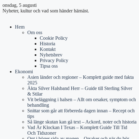
onsdag, 5 augusti
Nyheter, kultur och vad som händer härnäst.
Hem
Om oss
Cookie Policy
Historia
Kontakt
Nyhetsbrev
Privacy Policy
Tipsa oss
Ekonomi
Asien länder och regioner – Komplett guide med fakta
2025
Äkta Silver Halsband Herr – Guide till Sterling Silver
& Stilar
Vit beläggning i halsen – Allt om orsaker, symptom och
behandling
Snittar som går att förbereda dagen innan – Recept och
tips
Så länge skutan kan gå text – Ackord, noter och historia
Vad Är Klockan I Texas – Komplett Guide Till Tid
Och Tidszoner
Ont i höger sida av magen – Orsaker och när du bör