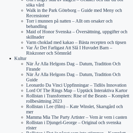
söka vård
Walk in the Park Göteborg – Guide med Meny och
Recensioner
Torr i munnen på natten – Allt om orsaker och
behandling
Maid of Honor Svenska – Översättning, uppgifter och
skillnader
Varm choklad med kakao – Bästa recepten och tipsen
Var Är Det Farligast Att Slå I Huvudet Barn –
Riskzoner och Sömnråd
Kultur
När Är Alla Helgons Dag – Datum, Tradition Och
Firande
När Är Alla Helgons Dag – Datum, Tradition Och
Guide
Leonardo Da Vinci Uppfinningar – Tidlös Innovation
Lord Of The Rings Map – Upptäck Interaktiva Kartor
Rollistan i Transformers: Rise of the Beasts – Komplett
rollbesättning 2023
Rollistan i Lee (film) – Kate Winslet, Skarsgård och
mer
Mamma Mia The Party Artister – Vem är vem i casten
Rollistan i Djungel-George – Original och svenska
röster