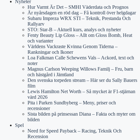
Nyheter
Hur Varmt Är Det – SMHI Väderdata och Prognos
Är nyårsdagen en röd dag – Få kontroll över helgdagar
Subaru Impreza WRX STI – Teknik, Prestanda Och
Rallyarv
STO: Star-B – Aktuell kurs, analys och nyheter
Fenty Beauty Lip Gloss – Allt om Gloss Bomb, Heat
och varianter
Världens Vackraste Kvinna Genom Tiderna –
Rankningar och Ikoner
Loa Falkman Calle Schewens Vals – Ackord, text och
noter
Magnus Carlson Weeping Willows Familj – Fru, barn
och hästgård i Jämtland
Den svenska torpeden stream – Här ser du Sally Bauers
film
Lewis Hamilton Net Worth – Så mycket är F1-stjärnan
värd 2026
Pita i Parken Sundbyberg – Meny, priser och
recensioner
Sista bilden på prinsessan Diana – Fakta och myter om
bilden
Spel
Need for Speed Payback – Racing, Teknik Och
Recension