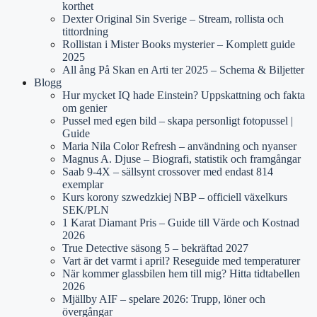
korthet
Dexter Original Sin Sverige – Stream, rollista och
tittordning
Rollistan i Mister Books mysterier – Komplett guide
2025
All ång På Skan en Arti ter 2025 – Schema & Biljetter
Blogg
Hur mycket IQ hade Einstein? Uppskattning och fakta
om genier
Pussel med egen bild – skapa personligt fotopussel |
Guide
Maria Nila Color Refresh – användning och nyanser
Magnus A. Djuse – Biografi, statistik och framgångar
Saab 9-4X – sällsynt crossover med endast 814
exemplar
Kurs korony szwedzkiej NBP – officiell växelkurs
SEK/PLN
1 Karat Diamant Pris – Guide till Värde och Kostnad
2026
True Detective säsong 5 – bekräftad 2027
Vart är det varmt i april? Reseguide med temperaturer
När kommer glassbilen hem till mig? Hitta tidtabellen
2026
Mjällby AIF – spelare 2026: Trupp, löner och
övergångar