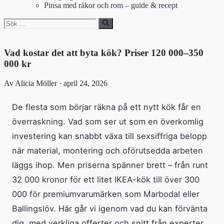
Pinsa med räkor och rom – guide & recept
Sök
efter:
Vad kostar det att byta kök? Priser 120 000–350
000 kr
Av Alicia Möller · april 24, 2026
De flesta som börjar räkna på ett nytt kök får en
överraskning. Vad som ser ut som en överkomlig
investering kan snabbt växa till sexsiffriga belopp
när material, montering och oförutsedda arbeten
läggs ihop. Men priserna spänner brett – från runt
32 000 kronor för ett litet IKEA-kök till över 300
000 för premiumvarumärken som Marbodal eller
Ballingslöv. Här går vi igenom vad du kan förvänta
dig, med verkliga offerter och snitt från experter.