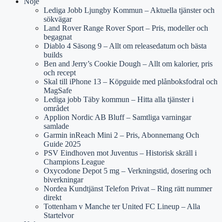
Nöje
Lediga Jobb Ljungby Kommun – Aktuella tjänster och
sökvägar
Land Rover Range Rover Sport – Pris, modeller och
begagnat
Diablo 4 Säsong 9 – Allt om releasedatum och bästa
builds
Ben and Jerry’s Cookie Dough – Allt om kalorier, pris
och recept
Skal till iPhone 13 – Köpguide med plånboksfodral och
MagSafe
Lediga jobb Täby kommun – Hitta alla tjänster i
området
Applion Nordic AB Bluff – Samtliga varningar
samlade
Garmin inReach Mini 2 – Pris, Abonnemang Och
Guide 2025
PSV Eindhoven mot Juventus – Historisk skräll i
Champions League
Oxycodone Depot 5 mg – Verkningstid, dosering och
biverkningar
Nordea Kundtjänst Telefon Privat – Ring rätt nummer
direkt
Tottenham v Manche ter United FC Lineup – Alla
Startelvor