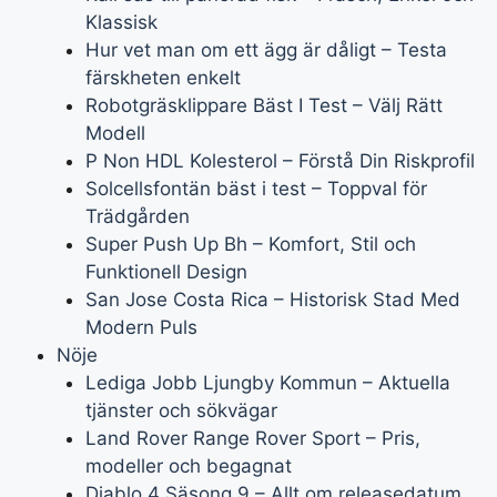
Klassisk
Hur vet man om ett ägg är dåligt – Testa
färskheten enkelt
Robotgräsklippare Bäst I Test – Välj Rätt
Modell
P Non HDL Kolesterol – Förstå Din Riskprofil
Solcellsfontän bäst i test – Toppval för
Trädgården
Super Push Up Bh – Komfort, Stil och
Funktionell Design
San Jose Costa Rica – Historisk Stad Med
Modern Puls
Nöje
Lediga Jobb Ljungby Kommun – Aktuella
tjänster och sökvägar
Land Rover Range Rover Sport – Pris,
modeller och begagnat
Diablo 4 Säsong 9 – Allt om releasedatum