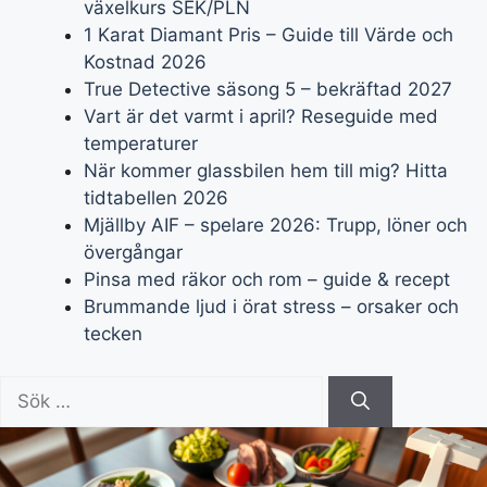
växelkurs SEK/PLN
1 Karat Diamant Pris – Guide till Värde och
Kostnad 2026
True Detective säsong 5 – bekräftad 2027
Vart är det varmt i april? Reseguide med
temperaturer
När kommer glassbilen hem till mig? Hitta
tidtabellen 2026
Mjällby AIF – spelare 2026: Trupp, löner och
övergångar
Pinsa med räkor och rom – guide & recept
Brummande ljud i örat stress – orsaker och
tecken
Sök
efter: