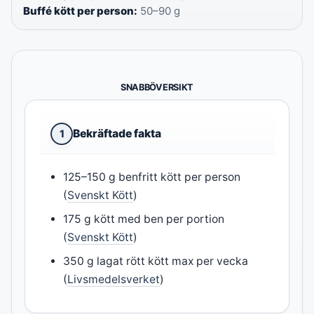
Buffé kött per person:
50–90 g
SNABBÖVERSIKT
Bekräftade fakta
1
125–150 g benfritt kött per person
(
Svenskt Kött
)
175 g kött med ben per portion
(
Svenskt Kött
)
350 g lagat rött kött max per vecka
(
Livsmedelsverket
)