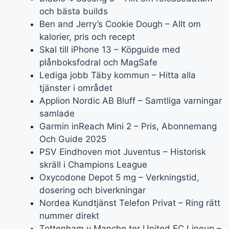
och bästa builds
Ben and Jerry’s Cookie Dough – Allt om
kalorier, pris och recept
Skal till iPhone 13 – Köpguide med
plånboksfodral och MagSafe
Lediga jobb Täby kommun – Hitta alla
tjänster i området
Applion Nordic AB Bluff – Samtliga varningar
samlade
Garmin inReach Mini 2 – Pris, Abonnemang
Och Guide 2025
PSV Eindhoven mot Juventus – Historisk
skräll i Champions League
Oxycodone Depot 5 mg – Verkningstid,
dosering och biverkningar
Nordea Kundtjänst Telefon Privat – Ring rätt
nummer direkt
Tottenham v Manche ter United FC Lineup –