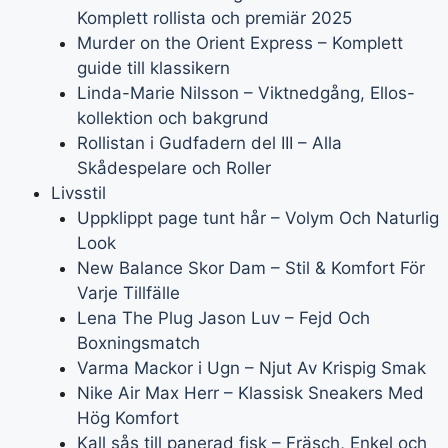
Komplett rollista och premiär 2025
Murder on the Orient Express – Komplett
guide till klassikern
Linda-Marie Nilsson – Viktnedgång, Ellos-
kollektion och bakgrund
Rollistan i Gudfadern del III – Alla
Skådespelare och Roller
Livsstil
Uppklippt page tunt hår – Volym Och Naturlig
Look
New Balance Skor Dam – Stil & Komfort För
Varje Tillfälle
Lena The Plug Jason Luv – Fejd Och
Boxningsmatch
Varma Mackor i Ugn – Njut Av Krispig Smak
Nike Air Max Herr – Klassisk Sneakers Med
Hög Komfort
Kall sås till panerad fisk – Fräsch, Enkel och