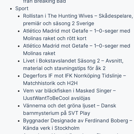
från Breaking Bad
Sport
Rollistan i The Hunting Wives – Skådespelare,
premiär och säsong 2 Sverige
Atlético Madrid mot Getafe – 1–0-seger med
Molinas raket och rött kort
Atlético Madrid mot Getafe – 1–0-seger med
Molinas raket
Livet i Bokstavslandet Säsong 2 – Avsnitt,
material och stavningstips för åk 2
Degerfors IF mot IFK Norrköping Tidslinje –
Matchhistorik och H2H
Vem var bläckfisken i Masked Singer –
IJustWantToBeCool avslöjas
Vännerna och det gröna ljuset – Dansk
barnmysterium på SVT Play
Byggnader Designade av Ferdinand Boberg –
Kända verk i Stockholm