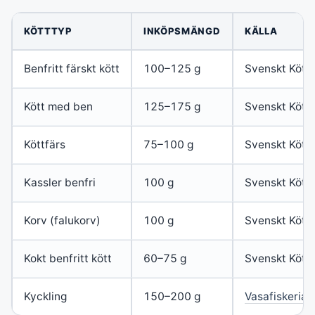
KÖTTTYP
INKÖPSMÄNGD
KÄLLA
Benfritt färskt kött
100–125 g
Svenskt Kött
Kött med ben
125–175 g
Svenskt Kött
Köttfärs
75–100 g
Svenskt Kött
Kassler benfri
100 g
Svenskt Kött
Korv (falukorv)
100 g
Svenskt Kött
Kokt benfritt kött
60–75 g
Svenskt Kött
Kyckling
150–200 g
Vasafiskerian