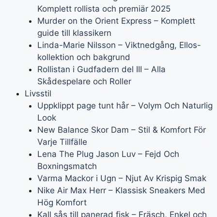
Komplett rollista och premiär 2025
Murder on the Orient Express – Komplett
guide till klassikern
Linda-Marie Nilsson – Viktnedgång, Ellos-
kollektion och bakgrund
Rollistan i Gudfadern del III – Alla
Skådespelare och Roller
Livsstil
Uppklippt page tunt hår – Volym Och Naturlig
Look
New Balance Skor Dam – Stil & Komfort För
Varje Tillfälle
Lena The Plug Jason Luv – Fejd Och
Boxningsmatch
Varma Mackor i Ugn – Njut Av Krispig Smak
Nike Air Max Herr – Klassisk Sneakers Med
Hög Komfort
Kall sås till panerad fisk – Fräsch, Enkel och