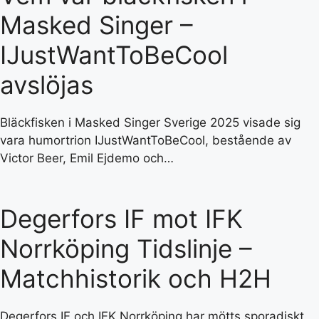
Masked Singer –
IJustWantToBeCool
avslöjas
Bläckfisken i Masked Singer Sverige 2025 visade sig
vara humortrion IJustWantToBeCool, bestående av
Victor Beer, Emil Ejdemo och…
Degerfors IF mot IFK
Norrköping Tidslinje –
Matchhistorik och H2H
Degerfors IF och IFK Norrköping har mötts sporadiskt