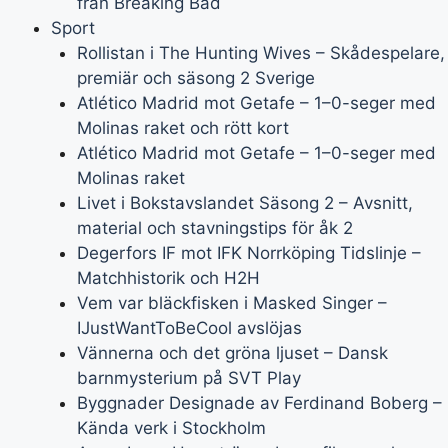
från Breaking Bad
Sport
Rollistan i The Hunting Wives – Skådespelare,
premiär och säsong 2 Sverige
Atlético Madrid mot Getafe – 1–0-seger med
Molinas raket och rött kort
Atlético Madrid mot Getafe – 1–0-seger med
Molinas raket
Livet i Bokstavslandet Säsong 2 – Avsnitt,
material och stavningstips för åk 2
Degerfors IF mot IFK Norrköping Tidslinje –
Matchhistorik och H2H
Vem var bläckfisken i Masked Singer –
IJustWantToBeCool avslöjas
Vännerna och det gröna ljuset – Dansk
barnmysterium på SVT Play
Byggnader Designade av Ferdinand Boberg –
Kända verk i Stockholm