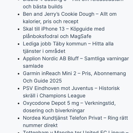
och bästa builds
Ben and Jerry’s Cookie Dough – Allt om
kalorier, pris och recept
Skal till iPhone 13 – Köpguide med
plånboksfodral och MagSafe
Lediga jobb Täby kommun – Hitta alla
tjänster i området
Applion Nordic AB Bluff – Samtliga varningar
samlade
Garmin inReach Mini 2 – Pris, Abonnemang
Och Guide 2025
PSV Eindhoven mot Juventus – Historisk
skräll i Champions League
Oxycodone Depot 5 mg – Verkningstid,
dosering och biverkningar
Nordea Kundtjänst Telefon Privat – Ring rätt
nummer direkt
Tottenham v Manche ter United FC Lineup –