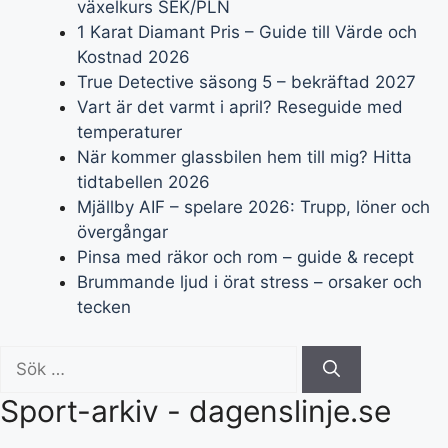
växelkurs SEK/PLN
1 Karat Diamant Pris – Guide till Värde och
Kostnad 2026
True Detective säsong 5 – bekräftad 2027
Vart är det varmt i april? Reseguide med
temperaturer
När kommer glassbilen hem till mig? Hitta
tidtabellen 2026
Mjällby AIF – spelare 2026: Trupp, löner och
övergångar
Pinsa med räkor och rom – guide & recept
Brummande ljud i örat stress – orsaker och
tecken
Sök
efter:
Sport-arkiv - dagenslinje.se