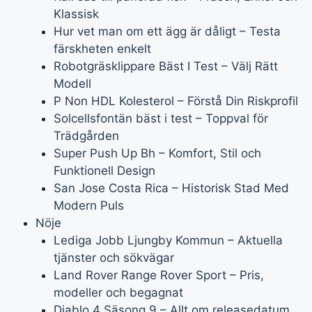
Klassisk
Hur vet man om ett ägg är dåligt – Testa
färskheten enkelt
Robotgräsklippare Bäst I Test – Välj Rätt
Modell
P Non HDL Kolesterol – Förstå Din Riskprofil
Solcellsfontän bäst i test – Toppval för
Trädgården
Super Push Up Bh – Komfort, Stil och
Funktionell Design
San Jose Costa Rica – Historisk Stad Med
Modern Puls
Nöje
Lediga Jobb Ljungby Kommun – Aktuella
tjänster och sökvägar
Land Rover Range Rover Sport – Pris,
modeller och begagnat
Diablo 4 Säsong 9 – Allt om releasedatum