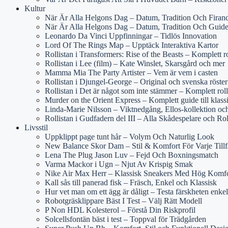
Kultur
När Är Alla Helgons Dag – Datum, Tradition Och Firan
När Är Alla Helgons Dag – Datum, Tradition Och Guid
Leonardo Da Vinci Uppfinningar – Tidlös Innovation
Lord Of The Rings Map – Upptäck Interaktiva Kartor
Rollistan i Transformers: Rise of the Beasts – Komplett r
Rollistan i Lee (film) – Kate Winslet, Skarsgård och mer
Mamma Mia The Party Artister – Vem är vem i casten
Rollistan i Djungel-George – Original och svenska röster
Rollistan i Det är något som inte stämmer – Komplett rol
Murder on the Orient Express – Komplett guide till klass
Linda-Marie Nilsson – Viktnedgång, Ellos-kollektion o
Rollistan i Gudfadern del III – Alla Skådespelare och Rol
Livsstil
Uppklippt page tunt hår – Volym Och Naturlig Look
New Balance Skor Dam – Stil & Komfort För Varje Tillf
Lena The Plug Jason Luv – Fejd Och Boxningsmatch
Varma Mackor i Ugn – Njut Av Krispig Smak
Nike Air Max Herr – Klassisk Sneakers Med Hög Komfo
Kall sås till panerad fisk – Fräsch, Enkel och Klassisk
Hur vet man om ett ägg är dåligt – Testa färskheten enkel
Robotgräsklippare Bäst I Test – Välj Rätt Modell
P Non HDL Kolesterol – Förstå Din Riskprofil
Solcellsfontän bäst i test – Toppval för Trädgården