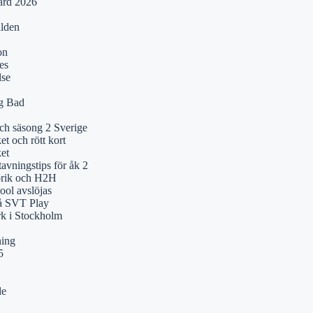
ärd 2026
ilden
on
es
lse
ng Bad
och säsong 2 Sverige
t och rött kort
et
tavningstips för åk 2
orik och H2H
ol avslöjas
på SVT Play
k i Stockholm
ning
5
de