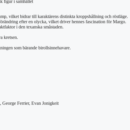
 figur i samhället
 vilket bidrar till karaktärens distinkta kroppshållning och röstläge.
örändring efter en olycka, vilket driver hennes fascination för Margo.
ktfaktor i den texanska småstaden.
va kretsen.
ttningen som bärande birollsinnehavare.
George Ferrier, Evan Jonigkeit