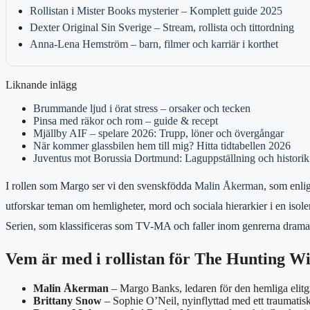
Rollistan i Mister Books mysterier – Komplett guide 2025
Dexter Original Sin Sverige – Stream, rollista och tittordning
Anna-Lena Hemström – barn, filmer och karriär i korthet
Liknande inlägg
Brummande ljud i örat stress – orsaker och tecken
Pinsa med räkor och rom – guide & recept
Mjällby AIF – spelare 2026: Trupp, löner och övergångar
När kommer glassbilen hem till mig? Hitta tidtabellen 2026
Juventus mot Borussia Dortmund: Laguppställning och historik
I rollen som Margo ser vi den svenskfödda
Malin Åkerman
, som enli
utforskar teman om hemligheter, mord och sociala hierarkier i en isol
Serien, som klassificeras som TV-MA och faller inom genrerna drama, m
Vem är med i rollistan för The Hunting W
Malin Åkerman
– Margo Banks, ledaren för den hemliga elit
Brittany Snow
– Sophie O’Neil, nyinflyttad med ett traumatiskt