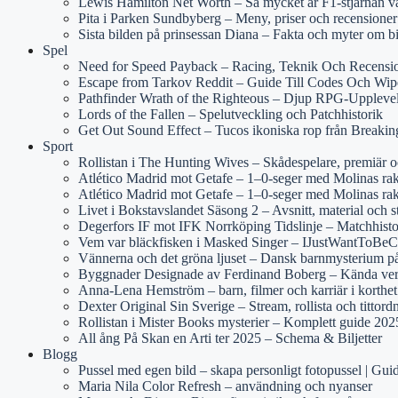
Lewis Hamilton Net Worth – Så mycket är F1-stjärnan v
Pita i Parken Sundbyberg – Meny, priser och recensioner
Sista bilden på prinsessan Diana – Fakta och myter om b
Spel
Need for Speed Payback – Racing, Teknik Och Recensi
Escape from Tarkov Reddit – Guide Till Codes Och Wip
Pathfinder Wrath of the Righteous – Djup RPG-Uppleve
Lords of the Fallen – Spelutveckling och Patchhistorik
Get Out Sound Effect – Tucos ikoniska rop från Breaki
Sport
Rollistan i The Hunting Wives – Skådespelare, premiär 
Atlético Madrid mot Getafe – 1–0-seger med Molinas rake
Atlético Madrid mot Getafe – 1–0-seger med Molinas rak
Livet i Bokstavslandet Säsong 2 – Avsnitt, material och s
Degerfors IF mot IFK Norrköping Tidslinje – Matchhist
Vem var bläckfisken i Masked Singer – IJustWantToBeCo
Vännerna och det gröna ljuset – Dansk barnmysterium 
Byggnader Designade av Ferdinand Boberg – Kända ver
Anna-Lena Hemström – barn, filmer och karriär i korthet
Dexter Original Sin Sverige – Stream, rollista och tittord
Rollistan i Mister Books mysterier – Komplett guide 202
All ång På Skan en Arti ter 2025 – Schema & Biljetter
Blogg
Pussel med egen bild – skapa personligt fotopussel | Gui
Maria Nila Color Refresh – användning och nyanser