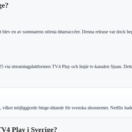
ge?
t blev en av sommarens största tittarsuccéer. Denna release var dock b
25
via streamingplattformen TV4 Play och linjär tv-kanalen Sjuan. Dett
ilket möjliggjorde binge-tittande för svenska abonnenter. Netflix hade 
TV4 Play i Sverige?