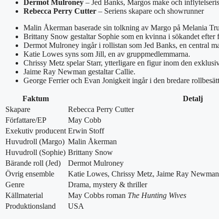
Dermot Mulroney
– Jed Banks, Margos make och inflytelserisk
Rebecca Perry Cutter
– Seriens skapare och showrunner
Malin Åkerman baserade sin tolkning av Margo på Melania Trump,
Brittany Snow gestaltar Sophie som en kvinna i sökandet efter f
Dermot Mulroney ingår i rollistan som Jed Banks, en central ma
Katie Lowes syns som Jill, en av gruppmedlemmarna.
Chrissy Metz spelar Starr, ytterligare en figur inom den exklusi
Jaime Ray Newman gestaltar Callie.
George Ferrier och Evan Jonigkeit ingår i den bredare rollbesä
Faktum
Detalj
Skapare
Rebecca Perry Cutter
Författare/EP
May Cobb
Exekutiv producent
Erwin Stoff
Huvudroll (Margo)
Malin Åkerman
Huvudroll (Sophie)
Brittany Snow
Bärande roll (Jed)
Dermot Mulroney
Övrig ensemble
Katie Lowes, Chrissy Metz, Jaime Ray Newman, 
Genre
Drama, mystery & thriller
Källmaterial
May Cobbs roman
The Hunting Wives
Produktionsland
USA