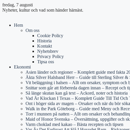
fredag, 7 augusti
Nyheter, kultur och vad som händer härnäst.
Hem
Om oss
Cookie Policy
Historia
Kontakt
Nyhetsbrev
Privacy Policy
Tipsa oss
Ekonomi
Asien länder och regioner – Komplett guide med fakta 2
Äkta Silver Halsband Herr – Guide till Sterling Silver & S
Vit beläggning i halsen – Allt om orsaker, symptom och 
Snittar som går att förbereda dagen innan – Recept och ti
Så länge skutan kan gå text – Ackord, noter och historia
Vad Är Klockan I Texas – Komplett Guide Till Tid Och 
Ont i höger sida av magen – Orsaker och när du bör sök
Walk in the Park Göteborg – Guide med Meny och Rece
Torr i munnen på natten – Allt om orsaker och behandlin
Maid of Honor Svenska – Översättning, uppgifter och sk
Varm choklad med kakao – Bästa recepten och tipsen
Var Är Det Farligast Att Slå I Huvudet Barn – Riskzone