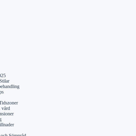
025
tilar
behandling
ps
Tidszoner
a vård
nsioner
g
illnader
r och Sömnråd