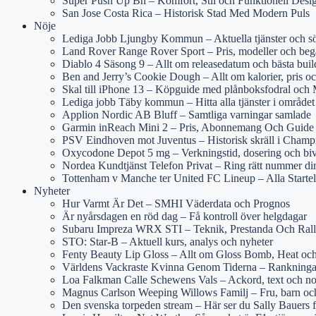
Super Push Up Bh – Komfort, Stil och Funktionell Desi
San Jose Costa Rica – Historisk Stad Med Modern Puls
Nöje
Lediga Jobb Ljungby Kommun – Aktuella tjänster och s
Land Rover Range Rover Sport – Pris, modeller och beg
Diablo 4 Säsong 9 – Allt om releasedatum och bästa buil
Ben and Jerry’s Cookie Dough – Allt om kalorier, pris oc
Skal till iPhone 13 – Köpguide med plånboksfodral och
Lediga jobb Täby kommun – Hitta alla tjänster i området
Applion Nordic AB Bluff – Samtliga varningar samlade
Garmin inReach Mini 2 – Pris, Abonnemang Och Guide
PSV Eindhoven mot Juventus – Historisk skräll i Cham
Oxycodone Depot 5 mg – Verkningstid, dosering och bi
Nordea Kundtjänst Telefon Privat – Ring rätt nummer di
Tottenham v Manche ter United FC Lineup – Alla Starte
Nyheter
Hur Varmt Är Det – SMHI Väderdata och Prognos
Är nyårsdagen en röd dag – Få kontroll över helgdagar
Subaru Impreza WRX STI – Teknik, Prestanda Och Rall
STO: Star-B – Aktuell kurs, analys och nyheter
Fenty Beauty Lip Gloss – Allt om Gloss Bomb, Heat och
Världens Vackraste Kvinna Genom Tiderna – Rankninga
Loa Falkman Calle Schewens Vals – Ackord, text och no
Magnus Carlson Weeping Willows Familj – Fru, barn och
Den svenska torpeden stream – Här ser du Sally Bauers 