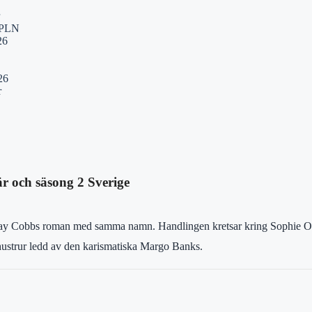
K/PLN
26
26
r
r och säsong 2 Sverige
May Cobbs roman med samma namn. Handlingen kretsar kring Sophie O’
 hustrur ledd av den karismatiska Margo Banks.