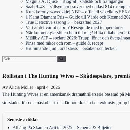
Magnus A. Djuse – Biografi, statistik och framgångar
Saab 9-4X – sällsynt crossover med endast 814 exemplar
Kurs korony szwedzkiej NBP – officiell växelkurs SE
1 Karat Diamant Pris – Guide till Värde och Kostnad 20
True Detective säsong 5 – bekräftad 2027
Vart är det varmt i april? Reseguide med temperaturer
När kommer glassbilen hem till mig? Hitta tidtabellen 20
Mjällby AIF – spelare 2026: Trupp, löner och övergånga
Pinsa med räkor och rom – guide & recept
Brummande ljud i örat stress – orsaker och tecken
Sök
efter:
Rollistan i The Hunting Wives – Skådespelare, premiä
Av Alicia Möller · april 4, 2026
The Hunting Wives är en amerikansk dramathrillerserie baserad på 
storstaden för en småstad i Texas där hon dras in i en exklusiv grupp
Senaste artiklar
All ång På Skan en Arti ter 2025 – Schema & Biljetter