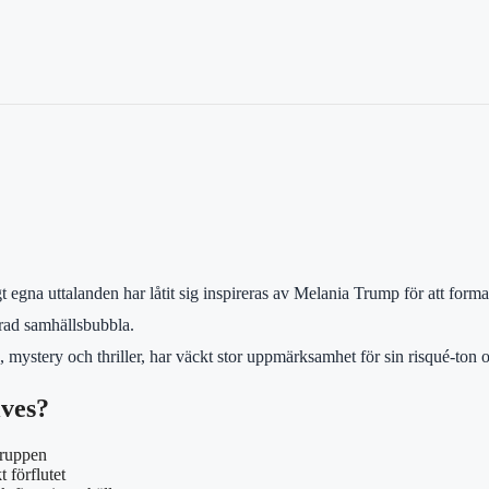
gt egna uttalanden har låtit sig inspireras av Melania Trump för att for
erad samhällsbubbla.
ystery och thriller, har väckt stor uppmärksamhet för sin risqué-ton o
ives?
gruppen
 förflutet