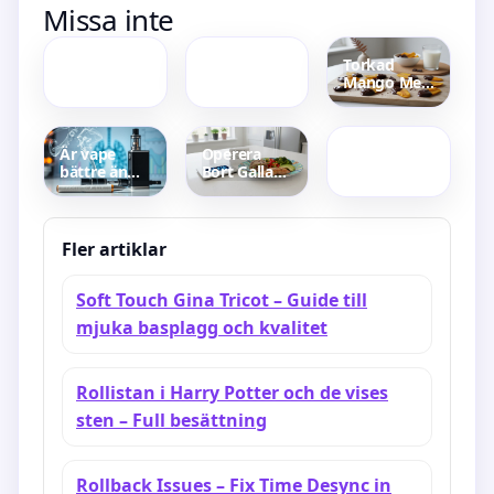
Missa inte
Speed
slott till salu
Payback –
i Sverige –
Racing,
Guide och
Torkad
Teknik Och
annonser
Mango Med
Recension
Amanda
Choklad –
Fransson Ex
Smakrik
On Beach –
Snack För
Reality Och
Varje
Är vape
Operera
Fitness
Tillfälle
bättre än
Bort Gallan
cigg? Risker
Viktuppgång
och fakta
– Orsaker,
från
Kost och
forskningen
Råd
Fler artiklar
Soft Touch Gina Tricot – Guide till
mjuka basplagg och kvalitet
Rollistan i Harry Potter och de vises
sten – Full besättning
Rollback Issues – Fix Time Desync in