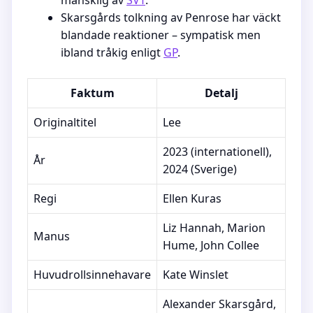
mänsklig av
SVT
.
Skarsgårds tolkning av Penrose har väckt
blandade reaktioner – sympatisk men
ibland tråkig enligt
GP
.
Faktum
Detalj
Originaltitel
Lee
2023 (internationell),
År
2024 (Sverige)
Regi
Ellen Kuras
Liz Hannah, Marion
Manus
Hume, John Collee
Huvudrollsinnehavare
Kate Winslet
Alexander Skarsgård,