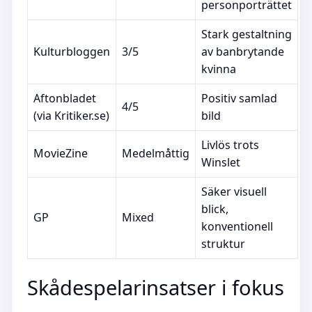
personporträttet
Stark gestaltning
Kulturbloggen
3/5
av banbrytande
kvinna
Aftonbladet
Positiv samlad
4/5
(via Kritiker.se)
bild
Livlös trots
MovieZine
Medelmåttig
Winslet
Säker visuell
blick,
GP
Mixed
konventionell
struktur
Skådespelarinsatser i fokus