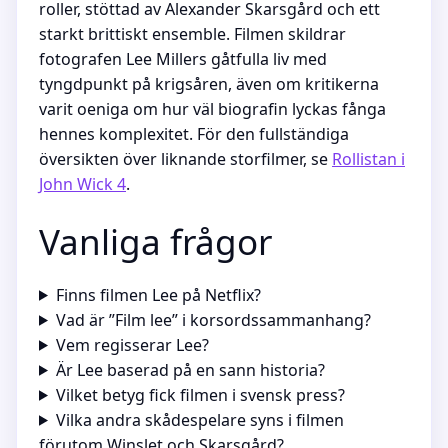
roller, stöttad av Alexander Skarsgård och ett
starkt brittiskt ensemble. Filmen skildrar
fotografen Lee Millers gåtfulla liv med
tyngdpunkt på krigsåren, även om kritikerna
varit oeniga om hur väl biografin lyckas fånga
hennes komplexitet. För den fullständiga
översikten över liknande storfilmer, se
Rollistan i
John Wick 4
.
Vanliga frågor
Finns filmen Lee på Netflix?
Vad är ”Film lee” i korsordssammanhang?
Vem regisserar Lee?
Är Lee baserad på en sann historia?
Vilket betyg fick filmen i svensk press?
Vilka andra skådespelare syns i filmen
förutom Winslet och Skarsgård?