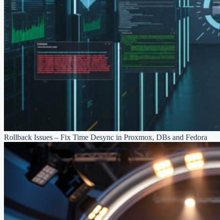
Rollback Issues – Fix Time Desync in Proxmox, DBs and Fedora