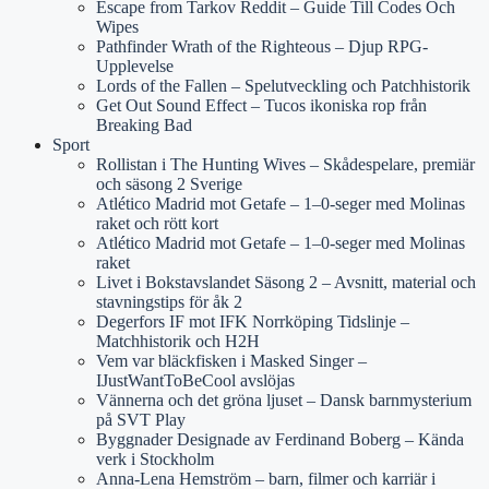
Escape from Tarkov Reddit – Guide Till Codes Och
Wipes
Pathfinder Wrath of the Righteous – Djup RPG-
Upplevelse
Lords of the Fallen – Spelutveckling och Patchhistorik
Get Out Sound Effect – Tucos ikoniska rop från
Breaking Bad
Sport
Rollistan i The Hunting Wives – Skådespelare, premiär
och säsong 2 Sverige
Atlético Madrid mot Getafe – 1–0-seger med Molinas
raket och rött kort
Atlético Madrid mot Getafe – 1–0-seger med Molinas
raket
Livet i Bokstavslandet Säsong 2 – Avsnitt, material och
stavningstips för åk 2
Degerfors IF mot IFK Norrköping Tidslinje –
Matchhistorik och H2H
Vem var bläckfisken i Masked Singer –
IJustWantToBeCool avslöjas
Vännerna och det gröna ljuset – Dansk barnmysterium
på SVT Play
Byggnader Designade av Ferdinand Boberg – Kända
verk i Stockholm
Anna-Lena Hemström – barn, filmer och karriär i