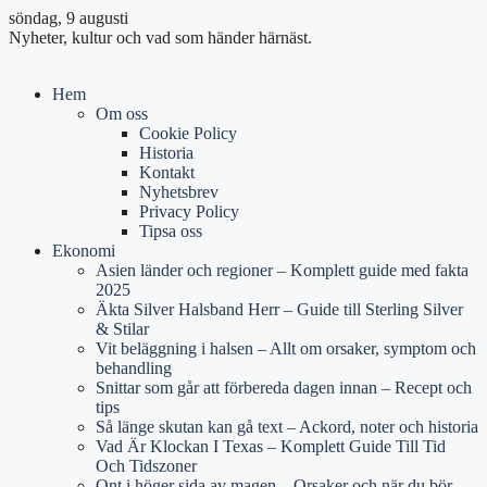
söndag, 9 augusti
Nyheter, kultur och vad som händer härnäst.
Hem
Om oss
Cookie Policy
Historia
Kontakt
Nyhetsbrev
Privacy Policy
Tipsa oss
Ekonomi
Asien länder och regioner – Komplett guide med fakta
2025
Äkta Silver Halsband Herr – Guide till Sterling Silver
& Stilar
Vit beläggning i halsen – Allt om orsaker, symptom och
behandling
Snittar som går att förbereda dagen innan – Recept och
tips
Så länge skutan kan gå text – Ackord, noter och historia
Vad Är Klockan I Texas – Komplett Guide Till Tid
Och Tidszoner
Ont i höger sida av magen – Orsaker och när du bör