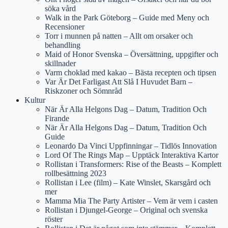
söka vård
Walk in the Park Göteborg – Guide med Meny och
Recensioner
Torr i munnen på natten – Allt om orsaker och
behandling
Maid of Honor Svenska – Översättning, uppgifter och
skillnader
Varm choklad med kakao – Bästa recepten och tipsen
Var Är Det Farligast Att Slå I Huvudet Barn –
Riskzoner och Sömnråd
Kultur
När Är Alla Helgons Dag – Datum, Tradition Och
Firande
När Är Alla Helgons Dag – Datum, Tradition Och
Guide
Leonardo Da Vinci Uppfinningar – Tidlös Innovation
Lord Of The Rings Map – Upptäck Interaktiva Kartor
Rollistan i Transformers: Rise of the Beasts – Komplett
rollbesättning 2023
Rollistan i Lee (film) – Kate Winslet, Skarsgård och
mer
Mamma Mia The Party Artister – Vem är vem i casten
Rollistan i Djungel-George – Original och svenska
röster