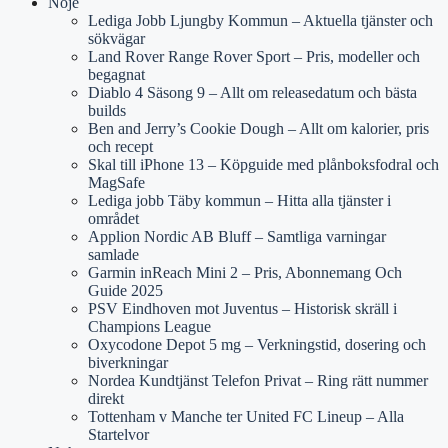
Nöje
Lediga Jobb Ljungby Kommun – Aktuella tjänster och
sökvägar
Land Rover Range Rover Sport – Pris, modeller och
begagnat
Diablo 4 Säsong 9 – Allt om releasedatum och bästa
builds
Ben and Jerry’s Cookie Dough – Allt om kalorier, pris
och recept
Skal till iPhone 13 – Köpguide med plånboksfodral och
MagSafe
Lediga jobb Täby kommun – Hitta alla tjänster i
området
Applion Nordic AB Bluff – Samtliga varningar
samlade
Garmin inReach Mini 2 – Pris, Abonnemang Och
Guide 2025
PSV Eindhoven mot Juventus – Historisk skräll i
Champions League
Oxycodone Depot 5 mg – Verkningstid, dosering och
biverkningar
Nordea Kundtjänst Telefon Privat – Ring rätt nummer
direkt
Tottenham v Manche ter United FC Lineup – Alla
Startelvor