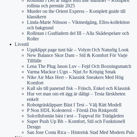
Rollistan i Det är något som inte stämmer – Komplett
rollista och premiär 2025
Murder on the Orient Express – Komplett guide till
klassikern
Linda-Marie Nilsson – Viktnedgång, Ellos-kollektion
och bakgrund
Rollistan i Gudfadern del III – Alla Skådespelare och
Roller
Livsstil
Uppklippt page tunt hår – Volym Och Naturlig Look
New Balance Skor Dam – Stil & Komfort För Varje
Tillfälle
Lena The Plug Jason Luv – Fejd Och Boxningsmatch
Varma Mackor i Ugn – Njut Av Krispig Smak
Nike Air Max Herr – Klassisk Sneakers Med Hög
Komfort
Kall sås till panerad fisk – Fräsch, Enkel och Klassisk
Hur vet man om ett ägg är dåligt – Testa färskheten
enkelt
Robotgräsklippare Bäst I Test – Välj Rätt Modell
P Non HDL Kolesterol – Förstå Din Riskprofil
Solcellsfontän bäst i test – Toppval för Trädgården
Super Push Up Bh – Komfort, Stil och Funktionell
Design
San Jose Costa Rica – Historisk Stad Med Modern Puls