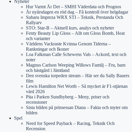
Nyheter
Hur Varmt Är Det – SMHI Väderdata och Prognos
Är nyårsdagen en röd dag – Få kontroll över helgdagar
Subaru Impreza WRX STI – Teknik, Prestanda Och
Rallyarv
STO: Star-B – Aktuell kurs, analys och nyheter
Fenty Beauty Lip Gloss – Allt om Gloss Bomb, Heat
och varianter
Världens Vackraste Kvinna Genom Tiderna –
Rankningar och Ikoner
Loa Falkman Calle Schewens Vals – Ackord, text och
noter
Magnus Carlson Weeping Willows Familj – Fru, barn
och hästgård i Jämtland
Den svenska torpeden stream – Här ser du Sally Bauers
film
Lewis Hamilton Net Worth – Så mycket är F1-stjärnan
värd 2026
Pita i Parken Sundbyberg – Meny, priser och
recensioner
Sista bilden på prinsessan Diana – Fakta och myter om
bilden
Spel
Need for Speed Payback – Racing, Teknik Och
Recension