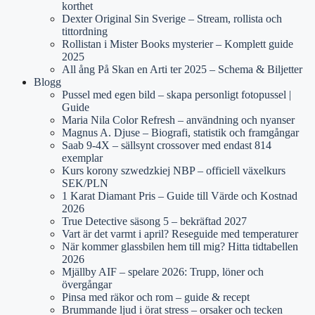
korthet
Dexter Original Sin Sverige – Stream, rollista och
tittordning
Rollistan i Mister Books mysterier – Komplett guide
2025
All ång På Skan en Arti ter 2025 – Schema & Biljetter
Blogg
Pussel med egen bild – skapa personligt fotopussel |
Guide
Maria Nila Color Refresh – användning och nyanser
Magnus A. Djuse – Biografi, statistik och framgångar
Saab 9-4X – sällsynt crossover med endast 814
exemplar
Kurs korony szwedzkiej NBP – officiell växelkurs
SEK/PLN
1 Karat Diamant Pris – Guide till Värde och Kostnad
2026
True Detective säsong 5 – bekräftad 2027
Vart är det varmt i april? Reseguide med temperaturer
När kommer glassbilen hem till mig? Hitta tidtabellen
2026
Mjällby AIF – spelare 2026: Trupp, löner och
övergångar
Pinsa med räkor och rom – guide & recept
Brummande ljud i örat stress – orsaker och tecken