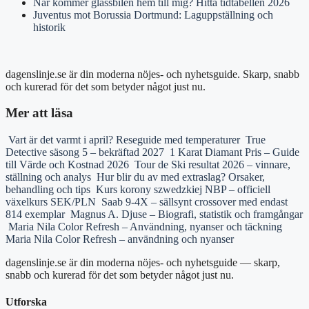
När kommer glassbilen hem till mig? Hitta tidtabellen 2026
Juventus mot Borussia Dortmund: Laguppställning och
historik
dagenslinje.se är din moderna nöjes- och nyhetsguide. Skarp, snabb
och kurerad för det som betyder något just nu.
Mer att läsa
Vart är det varmt i april? Reseguide med temperaturer
True
Detective säsong 5 – bekräftad 2027
1 Karat Diamant Pris – Guide
till Värde och Kostnad 2026
Tour de Ski resultat 2026 – vinnare,
ställning och analys
Hur blir du av med extraslag? Orsaker,
behandling och tips
Kurs korony szwedzkiej NBP – officiell
växelkurs SEK/PLN
Saab 9-4X – sällsynt crossover med endast
814 exemplar
Magnus A. Djuse – Biografi, statistik och framgångar
Maria Nila Color Refresh – Användning, nyanser och täckning
Maria Nila Color Refresh – användning och nyanser
dagenslinje.se är din moderna nöjes- och nyhetsguide — skarp,
snabb och kurerad för det som betyder något just nu.
Utforska