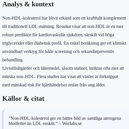
Analys & kontext
Non-HDL-kolesterol har blivit erkänd som ett kraftfullt komplement
till traditionell LDL-mätning. Resultat visar att non-HDL är en mer
robust prediktor för kardiovaskulär sjukdom, särskilt vid höga
triglycerider eller diabetisk profil. En enkel beräkning ger ett kliniskt
användbart verktyg för både screening och sekundärpreventiv
behandling.
Livsstilsåtgärder och läkemedel, såsom statiner, inriktas ofta mot att
minska non-HDL. Flera studier har visat att värdet är förknippat
med minskad risk för hjärthändelser redan från ung ålder.
Källor & citat
”Non-HDL-kolesterol ger en bättre bild av samtliga aterogena
blodfetter än LDL enskilt.” – Werlabs.se