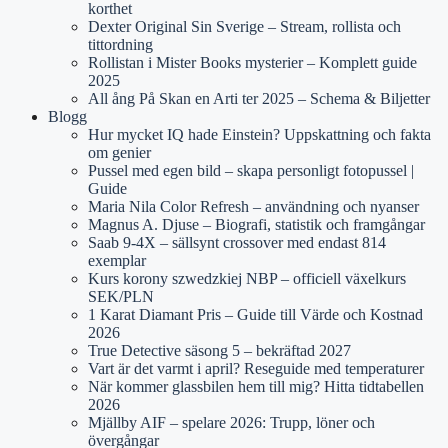
korthet
Dexter Original Sin Sverige – Stream, rollista och
tittordning
Rollistan i Mister Books mysterier – Komplett guide
2025
All ång På Skan en Arti ter 2025 – Schema & Biljetter
Blogg
Hur mycket IQ hade Einstein? Uppskattning och fakta
om genier
Pussel med egen bild – skapa personligt fotopussel |
Guide
Maria Nila Color Refresh – användning och nyanser
Magnus A. Djuse – Biografi, statistik och framgångar
Saab 9-4X – sällsynt crossover med endast 814
exemplar
Kurs korony szwedzkiej NBP – officiell växelkurs
SEK/PLN
1 Karat Diamant Pris – Guide till Värde och Kostnad
2026
True Detective säsong 5 – bekräftad 2027
Vart är det varmt i april? Reseguide med temperaturer
När kommer glassbilen hem till mig? Hitta tidtabellen
2026
Mjällby AIF – spelare 2026: Trupp, löner och
övergångar