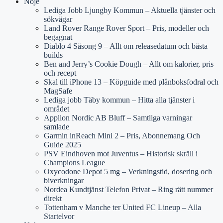
Nöje
Lediga Jobb Ljungby Kommun – Aktuella tjänster och
sökvägar
Land Rover Range Rover Sport – Pris, modeller och
begagnat
Diablo 4 Säsong 9 – Allt om releasedatum och bästa
builds
Ben and Jerry’s Cookie Dough – Allt om kalorier, pris
och recept
Skal till iPhone 13 – Köpguide med plånboksfodral och
MagSafe
Lediga jobb Täby kommun – Hitta alla tjänster i
området
Applion Nordic AB Bluff – Samtliga varningar
samlade
Garmin inReach Mini 2 – Pris, Abonnemang Och
Guide 2025
PSV Eindhoven mot Juventus – Historisk skräll i
Champions League
Oxycodone Depot 5 mg – Verkningstid, dosering och
biverkningar
Nordea Kundtjänst Telefon Privat – Ring rätt nummer
direkt
Tottenham v Manche ter United FC Lineup – Alla
Startelvor