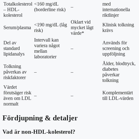
Totalkolesterol
<160 mg/dL
med
–
– HDL-
(borderline risk)
internationella
kolesterol
riktlinjer
Oklart vid
<190 mg/dL (låg
Klinisk tolkning
Serum/plasma
mycket lågt
risk)
krävs
värde*
Intervall kan
Del av
Används för
variera något
standard
–
screening och
mellan
lipidanalys
uppföljning
laboratorier
Ålder, blodtryck,
Tolkning
diabetes
påverkas av
–
–
påverkar
riskfaktorer
tolkning
Värdet
förutsäger risk
Komplementärt
–
–
även om LDL
till LDL-värden
normalt
Fördjupning & detaljer
Vad är non-HDL-kolesterol?