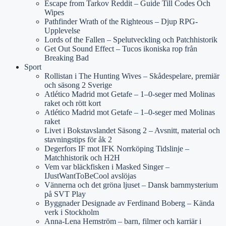
Escape from Tarkov Reddit – Guide Till Codes Och
Wipes
Pathfinder Wrath of the Righteous – Djup RPG-
Upplevelse
Lords of the Fallen – Spelutveckling och Patchhistorik
Get Out Sound Effect – Tucos ikoniska rop från
Breaking Bad
Sport
Rollistan i The Hunting Wives – Skådespelare, premiär
och säsong 2 Sverige
Atlético Madrid mot Getafe – 1–0-seger med Molinas
raket och rött kort
Atlético Madrid mot Getafe – 1–0-seger med Molinas
raket
Livet i Bokstavslandet Säsong 2 – Avsnitt, material och
stavningstips för åk 2
Degerfors IF mot IFK Norrköping Tidslinje –
Matchhistorik och H2H
Vem var bläckfisken i Masked Singer –
IJustWantToBeCool avslöjas
Vännerna och det gröna ljuset – Dansk barnmysterium
på SVT Play
Byggnader Designade av Ferdinand Boberg – Kända
verk i Stockholm
Anna-Lena Hemström – barn, filmer och karriär i