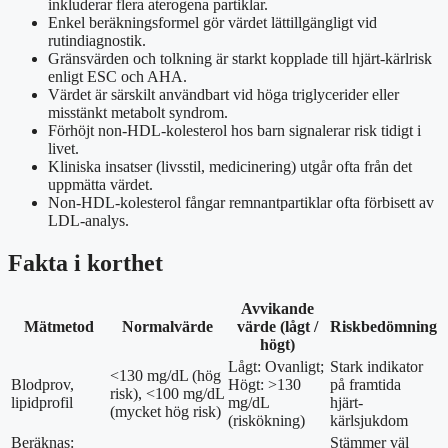
inkluderar flera aterogena partiklar.
Enkel beräkningsformel gör värdet lättillgängligt vid
rutindiagnostik.
Gränsvärden och tolkning är starkt kopplade till hjärt-kärlrisk
enligt ESC och AHA.
Värdet är särskilt användbart vid höga triglycerider eller
misstänkt metabolt syndrom.
Förhöjt non-HDL-kolesterol hos barn signalerar risk tidigt i
livet.
Kliniska insatser (livsstil, medicinering) utgår ofta från det
uppmätta värdet.
Non-HDL-kolesterol fångar remnantpartiklar ofta förbisett av
LDL-analys.
Fakta i korthet
Avvikande
Mätmetod
Normalvärde
värde (lågt /
Riskbedömning
högt)
Lågt: Ovanligt;
Stark indikator
<130 mg/dL (hög
Blodprov,
Högt: >130
på framtida
risk), <100 mg/dL
lipidprofil
mg/dL
hjärt-
(mycket hög risk)
(riskökning)
kärlsjukdom
Beräknas:
Stämmer väl