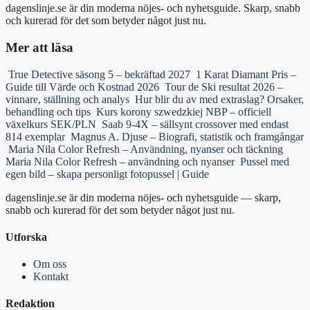
dagenslinje.se är din moderna nöjes- och nyhetsguide. Skarp, snabb
och kurerad för det som betyder något just nu.
Mer att läsa
True Detective säsong 5 – bekräftad 2027
1 Karat Diamant Pris –
Guide till Värde och Kostnad 2026
Tour de Ski resultat 2026 –
vinnare, ställning och analys
Hur blir du av med extraslag? Orsaker,
behandling och tips
Kurs korony szwedzkiej NBP – officiell
växelkurs SEK/PLN
Saab 9-4X – sällsynt crossover med endast
814 exemplar
Magnus A. Djuse – Biografi, statistik och framgångar
Maria Nila Color Refresh – Användning, nyanser och täckning
Maria Nila Color Refresh – användning och nyanser
Pussel med
egen bild – skapa personligt fotopussel | Guide
dagenslinje.se är din moderna nöjes- och nyhetsguide — skarp,
snabb och kurerad för det som betyder något just nu.
Utforska
Om oss
Kontakt
Redaktion