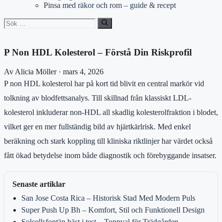
Pinsa med räkor och rom – guide & recept
Sök
efter:
P Non HDL Kolesterol – Förstå Din Riskprofil
Av Alicia Möller · mars 4, 2026
P non HDL kolesterol har på kort tid blivit en central markör vid
tolkning av blodfettsanalys. Till skillnad från klassiskt LDL-
kolesterol inkluderar non-HDL all skadlig kolesterolfraktion i blodet,
vilket ger en mer fullständig bild av hjärtkärlrisk. Med enkel
beräkning och stark koppling till kliniska riktlinjer har värdet också
fått ökad betydelse inom både diagnostik och förebyggande insatser.
Senaste artiklar
San Jose Costa Rica – Historisk Stad Med Modern Puls
Super Push Up Bh – Komfort, Stil och Funktionell Design
Solcellsfontän bäst i test – Toppval för Trädgården