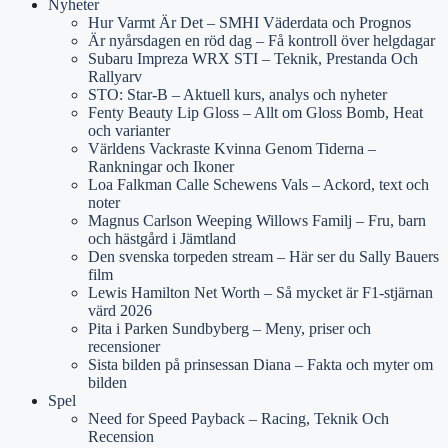
Nyheter
Hur Varmt Är Det – SMHI Väderdata och Prognos
Är nyårsdagen en röd dag – Få kontroll över helgdagar
Subaru Impreza WRX STI – Teknik, Prestanda Och
Rallyarv
STO: Star-B – Aktuell kurs, analys och nyheter
Fenty Beauty Lip Gloss – Allt om Gloss Bomb, Heat
och varianter
Världens Vackraste Kvinna Genom Tiderna –
Rankningar och Ikoner
Loa Falkman Calle Schewens Vals – Ackord, text och
noter
Magnus Carlson Weeping Willows Familj – Fru, barn
och hästgård i Jämtland
Den svenska torpeden stream – Här ser du Sally Bauers
film
Lewis Hamilton Net Worth – Så mycket är F1-stjärnan
värd 2026
Pita i Parken Sundbyberg – Meny, priser och
recensioner
Sista bilden på prinsessan Diana – Fakta och myter om
bilden
Spel
Need for Speed Payback – Racing, Teknik Och
Recension