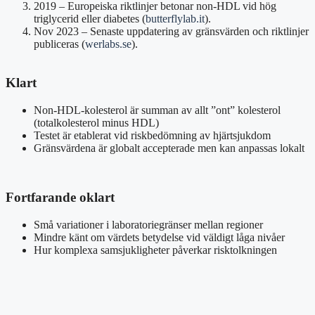
2019
– Europeiska riktlinjer betonar non-HDL vid hög
triglycerid eller diabetes (
butterflylab.it
).
Nov 2023
– Senaste uppdatering av gränsvärden och riktlinjer
publiceras (
werlabs.se
).
Klart
Non-HDL-kolesterol är summan av allt ”ont” kolesterol
(totalkolesterol minus HDL)
Testet är etablerat vid riskbedömning av hjärtsjukdom
Gränsvärdena är globalt accepterade men kan anpassas lokalt
Fortfarande oklart
Små variationer i laboratoriegränser mellan regioner
Mindre känt om värdets betydelse vid väldigt låga nivåer
Hur komplexa samsjukligheter påverkar risktolkningen