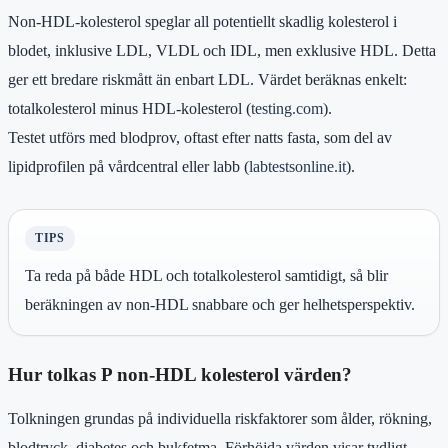
Non-HDL-kolesterol speglar all potentiellt skadlig kolesterol i
blodet, inklusive LDL, VLDL och IDL, men exklusive HDL. Detta
ger ett bredare riskmått än enbart LDL. Värdet beräknas enkelt:
totalkolesterol minus HDL-kolesterol (
testing.com
).
Testet utförs med blodprov, oftast efter natts fasta, som del av
lipidprofilen på vårdcentral eller labb (
labtestsonline.it
).
TIPS
Ta reda på både HDL och totalkolesterol samtidigt, så blir
beräkningen av non-HDL snabbare och ger helhetsperspektiv.
Hur tolkas P non-HDL kolesterol värden?
Tolkningen grundas på individuella riskfaktorer som ålder, rökning,
blodtryck, diabetes och bukfetma. Förhöjda värden visar tydligt