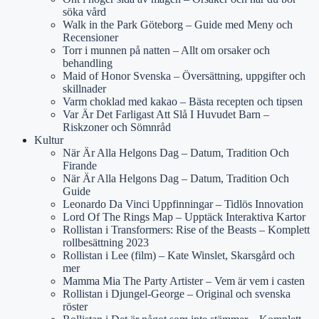
söka vård
Walk in the Park Göteborg – Guide med Meny och
Recensioner
Torr i munnen på natten – Allt om orsaker och
behandling
Maid of Honor Svenska – Översättning, uppgifter och
skillnader
Varm choklad med kakao – Bästa recepten och tipsen
Var Är Det Farligast Att Slå I Huvudet Barn –
Riskzoner och Sömnråd
Kultur
När Är Alla Helgons Dag – Datum, Tradition Och
Firande
När Är Alla Helgons Dag – Datum, Tradition Och
Guide
Leonardo Da Vinci Uppfinningar – Tidlös Innovation
Lord Of The Rings Map – Upptäck Interaktiva Kartor
Rollistan i Transformers: Rise of the Beasts – Komplett
rollbesättning 2023
Rollistan i Lee (film) – Kate Winslet, Skarsgård och
mer
Mamma Mia The Party Artister – Vem är vem i casten
Rollistan i Djungel-George – Original och svenska
röster