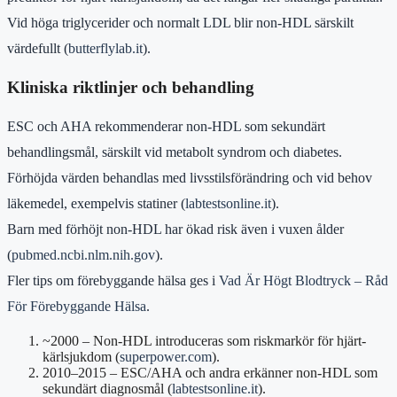
Vid höga triglycerider och normalt LDL blir non-HDL särskilt
värdefullt (
butterflylab.it
).
Kliniska riktlinjer och behandling
ESC och AHA rekommenderar non-HDL som sekundärt
behandlingsmål, särskilt vid metabolt syndrom och diabetes.
Förhöjda värden behandlas med livsstilsförändring och vid behov
läkemedel, exempelvis statiner (
labtestsonline.it
).
Barn med förhöjt non-HDL har ökad risk även i vuxen ålder
(
pubmed.ncbi.nlm.nih.gov
).
Fler tips om förebyggande hälsa ges i
Vad Är Högt Blodtryck – Råd
För Förebyggande Hälsa
.
~2000
– Non-HDL introduceras som riskmarkör för hjärt-
kärlsjukdom (
superpower.com
).
2010–2015
– ESC/AHA och andra erkänner non-HDL som
sekundärt diagnosmål (
labtestsonline.it
).