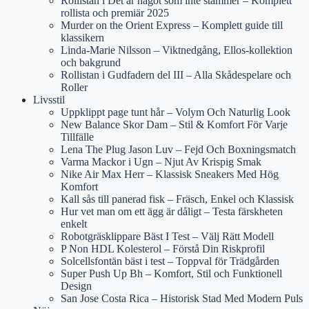
Rollistan i Det är något som inte stämmer – Komplett
rollista och premiär 2025
Murder on the Orient Express – Komplett guide till
klassikern
Linda-Marie Nilsson – Viktnedgång, Ellos-kollektion
och bakgrund
Rollistan i Gudfadern del III – Alla Skådespelare och
Roller
Livsstil
Uppklippt page tunt hår – Volym Och Naturlig Look
New Balance Skor Dam – Stil & Komfort För Varje
Tillfälle
Lena The Plug Jason Luv – Fejd Och Boxningsmatch
Varma Mackor i Ugn – Njut Av Krispig Smak
Nike Air Max Herr – Klassisk Sneakers Med Hög
Komfort
Kall sås till panerad fisk – Fräsch, Enkel och Klassisk
Hur vet man om ett ägg är dåligt – Testa färskheten
enkelt
Robotgräsklippare Bäst I Test – Välj Rätt Modell
P Non HDL Kolesterol – Förstå Din Riskprofil
Solcellsfontän bäst i test – Toppval för Trädgården
Super Push Up Bh – Komfort, Stil och Funktionell
Design
San Jose Costa Rica – Historisk Stad Med Modern Puls