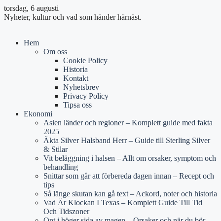
torsdag, 6 augusti
Nyheter, kultur och vad som händer härnäst.
Hem
Om oss
Cookie Policy
Historia
Kontakt
Nyhetsbrev
Privacy Policy
Tipsa oss
Ekonomi
Asien länder och regioner – Komplett guide med fakta
2025
Äkta Silver Halsband Herr – Guide till Sterling Silver
& Stilar
Vit beläggning i halsen – Allt om orsaker, symptom och
behandling
Snittar som går att förbereda dagen innan – Recept och
tips
Så länge skutan kan gå text – Ackord, noter och historia
Vad Är Klockan I Texas – Komplett Guide Till Tid
Och Tidszoner
Ont i höger sida av magen – Orsaker och när du bör