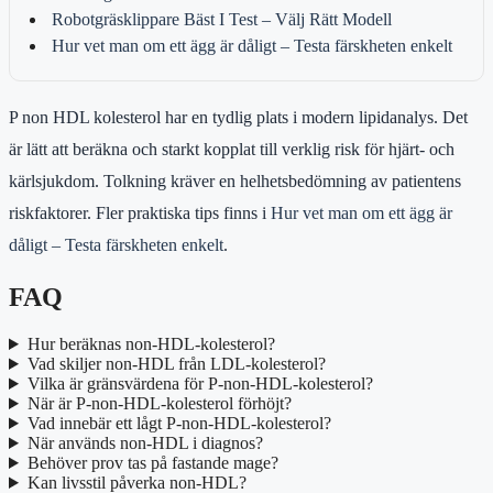
Robotgräsklippare Bäst I Test – Välj Rätt Modell
Hur vet man om ett ägg är dåligt – Testa färskheten enkelt
P non HDL kolesterol har en tydlig plats i modern lipidanalys. Det
är lätt att beräkna och starkt kopplat till verklig risk för hjärt- och
kärlsjukdom. Tolkning kräver en helhetsbedömning av patientens
riskfaktorer. Fler praktiska tips finns i
Hur vet man om ett ägg är
dåligt – Testa färskheten enkelt
.
FAQ
Hur beräknas non-HDL-kolesterol?
Vad skiljer non-HDL från LDL-kolesterol?
Vilka är gränsvärdena för P-non-HDL-kolesterol?
När är P-non-HDL-kolesterol förhöjt?
Vad innebär ett lågt P-non-HDL-kolesterol?
När används non-HDL i diagnos?
Behöver prov tas på fastande mage?
Kan livsstil påverka non-HDL?