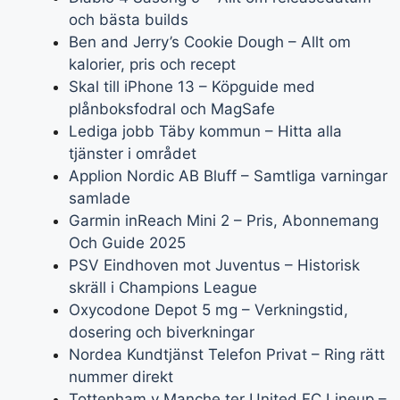
och bästa builds
Ben and Jerry’s Cookie Dough – Allt om
kalorier, pris och recept
Skal till iPhone 13 – Köpguide med
plånboksfodral och MagSafe
Lediga jobb Täby kommun – Hitta alla
tjänster i området
Applion Nordic AB Bluff – Samtliga varningar
samlade
Garmin inReach Mini 2 – Pris, Abonnemang
Och Guide 2025
PSV Eindhoven mot Juventus – Historisk
skräll i Champions League
Oxycodone Depot 5 mg – Verkningstid,
dosering och biverkningar
Nordea Kundtjänst Telefon Privat – Ring rätt
nummer direkt
Tottenham v Manche ter United FC Lineup –