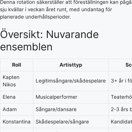
Denna rotation säkerställer att föreställningen kan pågå
sju kvällar i veckan året runt, med undantag för
planerade underhållsperioder.
Översikt: Nuvarande
ensemblen
Roll
Artisttyp
Sc
Kapten
Legitimsångare/skådespelare
3+ år i f
Nikos
Elena
Musicalperformer
Teaterhö
Adam
Sångare/dansare
2-3 års 
Konstantina
Skådespelare/sångare
Kandidat