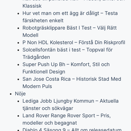
Klassisk
Hur vet man om ett ägg är dåligt – Testa
färskheten enkelt
Robotgräsklippare Bäst I Test – Välj Rätt
Modell
P Non HDL Kolesterol – Förstå Din Riskprofil
Solcellsfontän bäst i test – Toppval för
Trädgården
Super Push Up Bh – Komfort, Stil och
Funktionell Design
San Jose Costa Rica – Historisk Stad Med
Modern Puls
Nöje
Lediga Jobb Ljungby Kommun – Aktuella
tjänster och sökvägar
Land Rover Range Rover Sport – Pris,
modeller och begagnat
Diablo 4 Säsong 9 – Allt om releasedatum