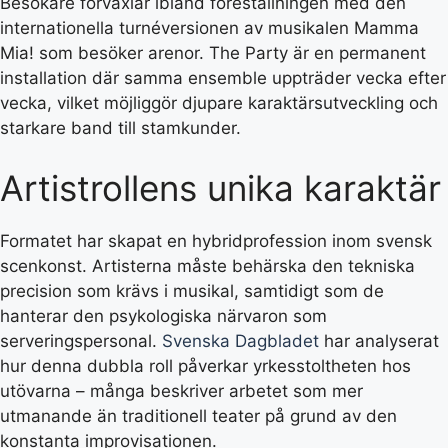
Besökare förväxlar ibland föreställningen med den
internationella turnéversionen av musikalen Mamma
Mia! som besöker arenor. The Party är en permanent
installation där samma ensemble uppträder vecka efter
vecka, vilket möjliggör djupare karaktärsutveckling och
starkare band till stamkunder.
Artistrollens unika karaktär
Formatet har skapat en hybridprofession inom svensk
scenkonst. Artisterna måste behärska den tekniska
precision som krävs i musikal, samtidigt som de
hanterar den psykologiska närvaron som
serveringspersonal.
Svenska Dagbladet
har analyserat
hur denna dubbla roll påverkar yrkesstoltheten hos
utövarna – många beskriver arbetet som mer
utmanande än traditionell teater på grund av den
konstanta improvisationen.