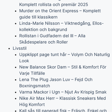
Komplett rollista och premiär 2025
Murder on the Orient Express – Komplett
guide till klassikern
Linda-Marie Nilsson – Viktnedgång, Ellos-
kollektion och bakgrund
Rollistan i Gudfadern del III – Alla
Skådespelare och Roller
Livsstil
Uppklippt page tunt hår – Volym Och Naturlig
Look
New Balance Skor Dam – Stil & Komfort För
Varje Tillfälle
Lena The Plug Jason Luv – Fejd Och
Boxningsmatch
Varma Mackor i Ugn – Njut Av Krispig Smak
Nike Air Max Herr – Klassisk Sneakers Med
Hög Komfort
Kall sås till panerad fisk – Fräsch, Enkel och