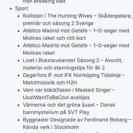
från Breaking Bad
Sport
Rollistan i The Hunting Wives – Skådespelare,
premiär och säsong 2 Sverige
Atlético Madrid mot Getafe – 1–0-seger med
Molinas raket och rött kort
Atlético Madrid mot Getafe – 1–0-seger med
Molinas raket
Livet i Bokstavslandet Säsong 2 – Avsnitt,
material och stavningstips för åk 2
Degerfors IF mot IFK Norrköping Tidslinje –
Matchhistorik och H2H
Vem var bläckfisken i Masked Singer –
IJustWantToBeCool avslöjas
Vännerna och det gröna ljuset – Dansk
barnmysterium på SVT Play
Byggnader Designade av Ferdinand Boberg –
Kända verk i Stockholm