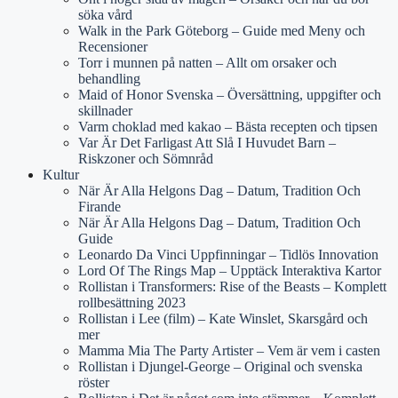
söka vård
Walk in the Park Göteborg – Guide med Meny och
Recensioner
Torr i munnen på natten – Allt om orsaker och
behandling
Maid of Honor Svenska – Översättning, uppgifter och
skillnader
Varm choklad med kakao – Bästa recepten och tipsen
Var Är Det Farligast Att Slå I Huvudet Barn –
Riskzoner och Sömnråd
Kultur
När Är Alla Helgons Dag – Datum, Tradition Och
Firande
När Är Alla Helgons Dag – Datum, Tradition Och
Guide
Leonardo Da Vinci Uppfinningar – Tidlös Innovation
Lord Of The Rings Map – Upptäck Interaktiva Kartor
Rollistan i Transformers: Rise of the Beasts – Komplett
rollbesättning 2023
Rollistan i Lee (film) – Kate Winslet, Skarsgård och
mer
Mamma Mia The Party Artister – Vem är vem i casten
Rollistan i Djungel-George – Original och svenska
röster