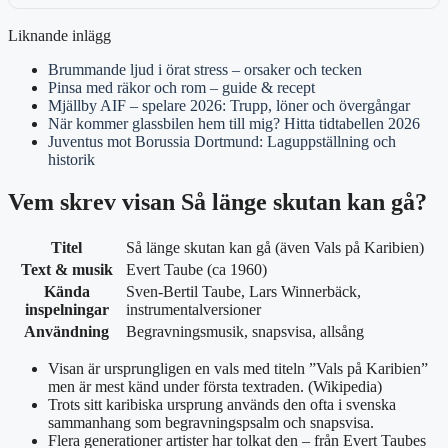
Liknande inlägg
Brummande ljud i örat stress – orsaker och tecken
Pinsa med räkor och rom – guide & recept
Mjällby AIF – spelare 2026: Trupp, löner och övergångar
När kommer glassbilen hem till mig? Hitta tidtabellen 2026
Juventus mot Borussia Dortmund: Laguppställning och
historik
Vem skrev visan Så länge skutan kan gå?
Titel
Så länge skutan kan gå (även Vals på Karibien)
Text & musik
Evert Taube (ca 1960)
Kända
Sven‑Bertil Taube, Lars Winnerbäck,
inspelningar
instrumentalversioner
Användning
Begravningsmusik, snapsvisa, allsång
Visan är ursprungligen en vals med titeln ”Vals på Karibien”
men är mest känd under första textraden. (Wikipedia)
Trots sitt karibiska ursprung används den ofta i svenska
sammanhang som begravningspsalm och snapsvisa.
Flera generationer artister har tolkat den – från Evert Taubes