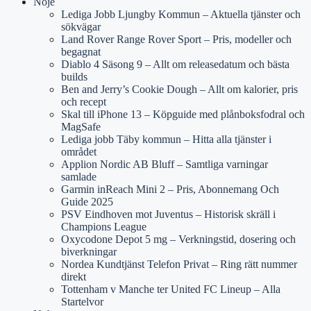
Nöje
Lediga Jobb Ljungby Kommun – Aktuella tjänster och
sökvägar
Land Rover Range Rover Sport – Pris, modeller och
begagnat
Diablo 4 Säsong 9 – Allt om releasedatum och bästa
builds
Ben and Jerry’s Cookie Dough – Allt om kalorier, pris
och recept
Skal till iPhone 13 – Köpguide med plånboksfodral och
MagSafe
Lediga jobb Täby kommun – Hitta alla tjänster i
området
Applion Nordic AB Bluff – Samtliga varningar
samlade
Garmin inReach Mini 2 – Pris, Abonnemang Och
Guide 2025
PSV Eindhoven mot Juventus – Historisk skräll i
Champions League
Oxycodone Depot 5 mg – Verkningstid, dosering och
biverkningar
Nordea Kundtjänst Telefon Privat – Ring rätt nummer
direkt
Tottenham v Manche ter United FC Lineup – Alla
Startelvor