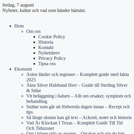
fredag, 7 augusti
Nyheter, kultur och vad som händer härnäst.
Hem
Om oss
Cookie Policy
Historia
Kontakt
Nyhetsbrev
Privacy Policy
Tipsa oss
Ekonomi
Asien länder och regioner – Komplett guide med fakta
2025
Äkta Silver Halsband Herr – Guide till Sterling Silver
& Stilar
Vit beläggning i halsen – Allt om orsaker, symptom och
behandling
Snittar som går att förbereda dagen innan – Recept och
tips
Så länge skutan kan gå text – Ackord, noter och historia
Vad Är Klockan I Texas – Komplett Guide Till Tid
Och Tidszoner
Ont i höger sida av magen – Orsaker och när du bör