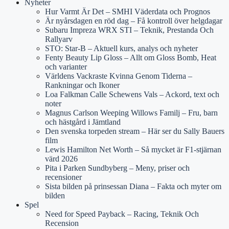
Nyheter
Hur Varmt Är Det – SMHI Väderdata och Prognos
Är nyårsdagen en röd dag – Få kontroll över helgdagar
Subaru Impreza WRX STI – Teknik, Prestanda Och
Rallyarv
STO: Star-B – Aktuell kurs, analys och nyheter
Fenty Beauty Lip Gloss – Allt om Gloss Bomb, Heat
och varianter
Världens Vackraste Kvinna Genom Tiderna –
Rankningar och Ikoner
Loa Falkman Calle Schewens Vals – Ackord, text och
noter
Magnus Carlson Weeping Willows Familj – Fru, barn
och hästgård i Jämtland
Den svenska torpeden stream – Här ser du Sally Bauers
film
Lewis Hamilton Net Worth – Så mycket är F1-stjärnan
värd 2026
Pita i Parken Sundbyberg – Meny, priser och
recensioner
Sista bilden på prinsessan Diana – Fakta och myter om
bilden
Spel
Need for Speed Payback – Racing, Teknik Och
Recension