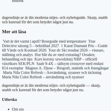
historik
dagenslinje.se är din moderna nöjes- och nyhetsguide. Skarp, snabb
och kurerad för det som betyder något just nu.
Mer att läsa
Vart är det varmt i april? Reseguide med temperaturer
True
Detective säsong 5 – bekräftad 2027
1 Karat Diamant Pris – Guide
till Värde och Kostnad 2026
Tour de Ski resultat 2026 – vinnare,
ställning och analys
Hur blir du av med extraslag? Orsaker,
behandling och tips
Kurs korony szwedzkiej NBP – officiell
växelkurs SEK/PLN
Saab 9-4X – sällsynt crossover med endast
814 exemplar
Magnus A. Djuse – Biografi, statistik och framgångar
Maria Nila Color Refresh – Användning, nyanser och täckning
Maria Nila Color Refresh – användning och nyanser
dagenslinje.se är din moderna nöjes- och nyhetsguide — skarp,
snabb och kurerad för det som betyder något just nu.
Utforska
Om oss