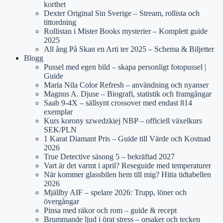
korthet
Dexter Original Sin Sverige – Stream, rollista och
tittordning
Rollistan i Mister Books mysterier – Komplett guide
2025
All ång På Skan en Arti ter 2025 – Schema & Biljetter
Blogg
Pussel med egen bild – skapa personligt fotopussel |
Guide
Maria Nila Color Refresh – användning och nyanser
Magnus A. Djuse – Biografi, statistik och framgångar
Saab 9-4X – sällsynt crossover med endast 814
exemplar
Kurs korony szwedzkiej NBP – officiell växelkurs
SEK/PLN
1 Karat Diamant Pris – Guide till Värde och Kostnad
2026
True Detective säsong 5 – bekräftad 2027
Vart är det varmt i april? Reseguide med temperaturer
När kommer glassbilen hem till mig? Hitta tidtabellen
2026
Mjällby AIF – spelare 2026: Trupp, löner och
övergångar
Pinsa med räkor och rom – guide & recept
Brummande ljud i örat stress – orsaker och tecken