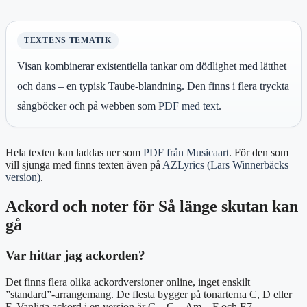
TEXTENS TEMATIK
Visan kombinerar existentiella tankar om dödlighet med lätthet
och dans – en typisk Taube‑blandning. Den finns i flera tryckta
sångböcker och på webben som
PDF med text
.
Hela texten kan laddas ner som
PDF från Musicaart
. För den som
vill sjunga med finns texten även på
AZLyrics (Lars Winnerbäcks
version)
.
Ackord och noter för Så länge skutan kan
gå
Var hittar jag ackorden?
Det finns flera olika ackordversioner online, inget enskilt
”standard”‑arrangemang. De flesta bygger på tonarterna C, D eller
F. Vanliga ackord i en version är C – G – Am – F och E7.