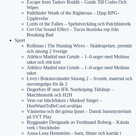
Escape from Tarkov Reddit – Guide Till Codes Och
Wipes
Pathfinder Wrath of the Righteous – Djup RPG-
Upplevelse
Lords of the Fallen – Spelutveckling och Patchhistorik
Get Out Sound Effect – Tucos ikoniska rop från
Breaking Bad
Sport
Rollistan i The Hunting Wives – Skådespelare, premiär
och säsong 2 Sverige
Atlético Madrid mot Getafe – 1–0-seger med Molinas
raket och rött kort
Atlético Madrid mot Getafe – 1–0-seger med Molinas
raket
Livet i Bokstavslandet Säsong 2 – Avsnitt, material och
stavningstips för åk 2
Degerfors IF mot IFK Norrköping Tidslinje –
Matchhistorik och H2H
Vem var bläckfisken i Masked Singer –
IJustWantToBeCool avslöjas
Vännerna och det gröna ljuset – Dansk barnmysterium
på SVT Play
Byggnader Designade av Ferdinand Boberg – Kända
verk i Stockholm
Anna-Lena Hemström – barn, filmer och karriär i