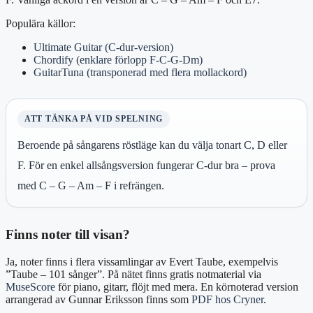
Populära källor:
Ultimate Guitar (C‑dur‑version)
Chordify (enklare förlopp F‑C‑G‑Dm)
GuitarTuna (transponerad med flera mollackord)
ATT TÄNKA PÅ VID SPELNING
Beroende på sångarens röstläge kan du välja tonart C, D eller
F. För en enkel allsångsversion fungerar C‑dur bra – prova
med C – G – Am – F i refrängen.
Finns noter till visan?
Ja, noter finns i flera vissamlingar av Evert Taube, exempelvis
”Taube – 101 sånger”. På nätet finns gratis notmaterial via
MuseScore
för piano, gitarr, flöjt med mera. En körnoterad version
arrangerad av Gunnar Eriksson finns som
PDF hos Cryner
.