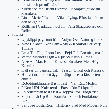
Rollistan i Det är något som inte stämmer – Komplett
rollista och premiär 2025
Murder on the Orient Express – Komplett guide till
klassikern
Linda-Marie Nilsson – Viktnedgång, Ellos-kollektion
och bakgrund
Rollistan i Gudfadern del III – Alla Skådespelare och
Roller
Livsstil
Uppklippt page tunt hår – Volym Och Naturlig Look
New Balance Skor Dam – Stil & Komfort För Varje
Tillfälle
Lena The Plug Jason Luv – Fejd Och Boxningsmatch
Varma Mackor i Ugn – Njut Av Krispig Smak
Nike Air Max Herr – Klassisk Sneakers Med Hög
Komfort
Kall sås till panerad fisk – Fräsch, Enkel och Klassisk
Hur vet man om ett ägg är dåligt – Testa färskheten
enkelt
Robotgräsklippare Bäst I Test – Välj Rätt Modell
P Non HDL Kolesterol – Förstå Din Riskprofil
Solcellsfontän bäst i test – Toppval för Trädgården
Super Push Up Bh – Komfort, Stil och Funktionell
Design
San Jose Costa Rica – Historisk Stad Med Modern Puls