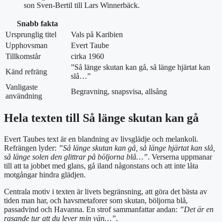
son Sven‑Bertil till Lars Winnerbäck.
Snabb fakta
Ursprunglig titel
Vals på Karibien
Upphovsman
Evert Taube
Tillkomstår
cirka 1960
”Så länge skutan kan gå, så länge hjärtat kan
Känd refräng
slå…”
Vanligaste
Begravning, snapsvisa, allsång
användning
Hela texten till Så länge skutan kan gå
Evert Taubes text är en blandning av livsglädje och melankoli.
Refrängen lyder:
”Så länge skutan kan gå, så länge hjärtat kan slå,
så länge solen den glittrar på böljorna blå…”
. Verserna uppmanar
till att ta jobbet med glans, gå iland någonstans och att inte låta
motgångar hindra glädjen.
Centrala motiv i texten är livets begränsning, att göra det bästa av
tiden man har, och havsmetaforer som skutan, böljorna blå,
passadvind och Havanna. En strof sammanfattar andan:
”Det är en
rasande tur att du lever min vän…”
.