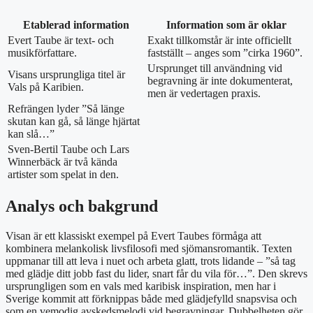
Etablerad information
Information som är oklar
Evert Taube är text‑ och
Exakt tillkomstår är inte officiellt
musikförfattare.
fastställt – anges som ”cirka 1960”.
Ursprunget till användning vid
Visans ursprungliga titel är
begravning är inte dokumenterat,
Vals på Karibien.
men är vedertagen praxis.
Refrängen lyder ”Så länge
skutan kan gå, så länge hjärtat
kan slå…”
Sven‑Bertil Taube och Lars
Winnerbäck är två kända
artister som spelat in den.
Analys och bakgrund
Visan är ett klassiskt exempel på Evert Taubes förmåga att
kombinera melankolisk livsfilosofi med sjömansromantik. Texten
uppmanar till att leva i nuet och arbeta glatt, trots lidande – ”så tag
med glädje ditt jobb fast du lider, snart får du vila för…”. Den skrevs
ursprungligen som en vals med karibisk inspiration, men har i
Sverige kommit att förknippas både med glädjefylld snapsvisa och
som en vemodig avskedsmelodi vid begravningar. Dubbelheten gör