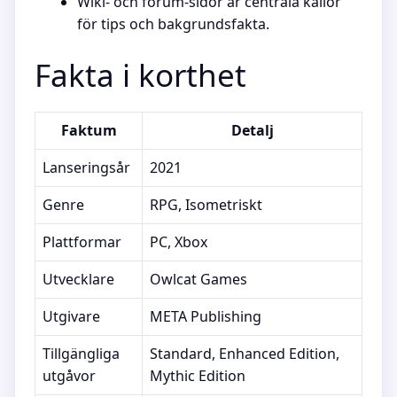
Wiki- och forum-sidor är centrala källor
för tips och bakgrundsfakta.
Fakta i korthet
Faktum
Detalj
Lanseringsår
2021
Genre
RPG, Isometriskt
Plattformar
PC, Xbox
Utvecklare
Owlcat Games
Utgivare
META Publishing
Tillgängliga
Standard, Enhanced Edition,
utgåvor
Mythic Edition