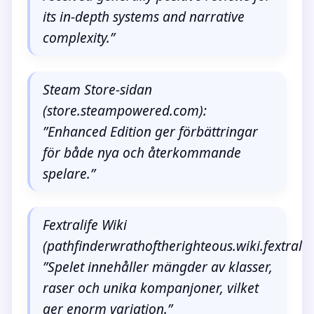
its in-depth systems and narrative
complexity.”
Steam Store-sidan
(store.steampowered.com):
”Enhanced Edition ger förbättringar
för både nya och återkommande
spelare.”
Fextralife Wiki
(pathfinderwrathoftherighteous.wiki.fextralif
”Spelet innehåller mängder av klasser,
raser och unika kompanjoner, vilket
ger enorm variation.”