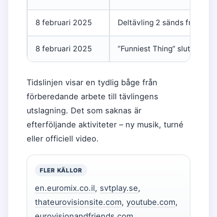
8 februari 2025
Deltävling 2 sänds från Sc
8 februari 2025
”Funniest Thing” slutar på 4:
Tidslinjen visar en tydlig båge från
förberedande arbete till tävlingens
utslagning. Det som saknas är
efterföljande aktiviteter – ny musik, turné
eller officiell video.
FLER KÄLLOR
en.euromix.co.il
,
svtplay.se
,
thateurovisionsite.com
,
youtube.com
,
eurovisionandfriends.com