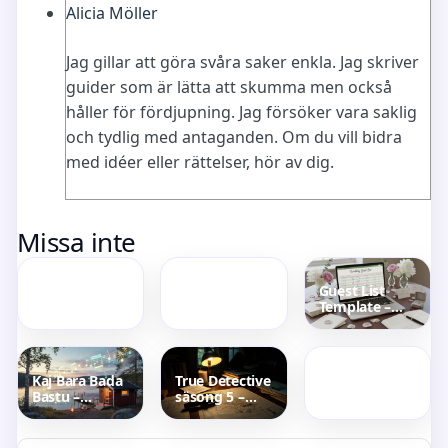
Alicia Möller
Jag gillar att göra svåra saker enkla. Jag skriver
guider som är lätta att skumma men också
håller för fördjupning. Jag försöker vara saklig
och tydlig med antaganden. Om du vill bidra
med idéer eller rättelser, hör av dig.
Helle
Rollistan i
Missa inte
Thorning-
Final
Schmidt – Vad
Destination –
gör hon idag
alla
2025
skådespelare
Guest List
Template –
Sluta Leta Bil
Free Excel and
Norrköping –
Sheets for
Begagnade
Weddings
bilar och
recensioner
Kaj Bara Bada
True Detective
Bastu –
säsong 5 –
Svensk
bekräftad
Schlager Med
2027
Bastutema