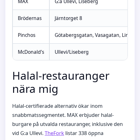
MAX
G:a Ullevi, Liseberg
Brödernas
Järntorget 8
Pinchos
Götabergsgatan, Vasagatan, Linné
McDonald’s
Ullevi/Liseberg
Halal-restauranger
nära mig
Halal-certifierade alternativ ökar inom
snabbmatssegmentet. MAX erbjuder halal-
burgare på utvalda restauranger, inklusive den
vid G:a Ullevi.
TheFork
listar 338 öppna