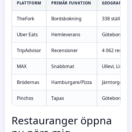
PLATTFORM
PRIMÄR FUNKTION
GEOGRAFISK 
TheFork
Bordsbokning
338 ställen (
Uber Eats
Hemleverans
Göteborg/Sto
TripAdvisor
Recensioner
4 062 resultat
MAX
Snabbmat
Ullevi, Lisebe
Brödernas
Hamburgare/Pizza
Järntorget, 
Pinchos
Tapas
Göteborg/Sto
Restauranger öppna