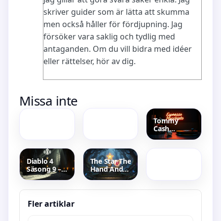
skriver guider som är lätta att skumma
men också håller för fördjupning. Jag
försöker vara saklig och tydlig med
antaganden. Om du vill bidra med idéer
eller rättelser, hör av dig.
Ont på en
Helle
Missa inte
punkt i
Thorning-
överarmen
Schmidt –
– Orsaker,
Vad gör hon
Tommy
symtom
idag 2025
Cash
och
Amanda
Espresso
övningar
Fransson Ex
Macchiato:
On Beach –
låten,
Reality Och
dansen och
Diablo 4
The Star The
Fitness
kontroversen
Säsong 9 –
Hand And
Allt om
The Heart –
releasedatum
Gruppäventyr
och bästa
I WoW
builds
Classic
Fler artiklar