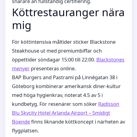
snarare än fullständig certifiering.
Köttrestauranger nära
mig
För köttintensiva måltider sticker Blackstone
Steakhouse ut med premiumbiffar och
öppettider söndagar 15:00 till 22:00.
Blackstones
menyer
presenteras online.
BAP Burgers and Pastrami på Linnégatan 38 i
Göteborg kombinerar amerikansk diner-kultur
med höga hygienkrav, noterat 4.5 av 5 i
kundbetyg. För resenärer som söker
Radisson
Blu Skycity Hotel Arlanda Airport – Smidigt
Boende
finns liknande köttkoncept i närheten av
flygplatsen.