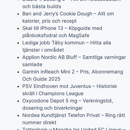
och bästa builds
Ben and Jerry’s Cookie Dough – Allt om
kalorier, pris och recept
Skal till iPhone 13 – Köpguide med
plånboksfodral och MagSafe
Lediga jobb Täby kommun – Hitta alla
tjänster i området
Applion Nordic AB Bluff – Samtliga varningar
samlade
Garmin inReach Mini 2 – Pris, Abonnemang
Och Guide 2025
PSV Eindhoven mot Juventus – Historisk
skräll i Champions League
Oxycodone Depot 5 mg – Verkningstid,
dosering och biverkningar
Nordea Kundtjänst Telefon Privat – Ring rätt
nummer direkt
Tottenham v Manche ter United FC Lineup –