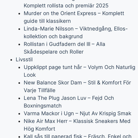
Komplett rollista och premiär 2025
Murder on the Orient Express – Komplett
guide till klassikern
Linda-Marie Nilsson – Viktnedgång, Ellos-
kollektion och bakgrund
Rollistan i Gudfadern del III – Alla
Skådespelare och Roller
Livsstil
Uppklippt page tunt hår – Volym Och Naturlig
Look
New Balance Skor Dam – Stil & Komfort För
Varje Tillfälle
Lena The Plug Jason Luv – Fejd Och
Boxningsmatch
Varma Mackor i Ugn – Njut Av Krispig Smak
Nike Air Max Herr – Klassisk Sneakers Med
Hög Komfort
Kall sås till panerad fisk – Fräsch, Enkel och