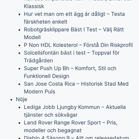
Klassisk
Hur vet man om ett ägg är dåligt – Testa
färskheten enkelt
Robotgräsklippare Bäst I Test – Välj Rätt
Modell
P Non HDL Kolesterol – Förstå Din Riskprofil
Solcellsfontän bäst i test – Toppval för
Trädgården
Super Push Up Bh – Komfort, Stil och
Funktionell Design
San Jose Costa Rica – Historisk Stad Med
Modern Puls
Nöje
Lediga Jobb Ljungby Kommun – Aktuella
tjänster och sökvägar
Land Rover Range Rover Sport – Pris,
modeller och begagnat
Diablo 4 Säsong 9 – Allt om releasedatum