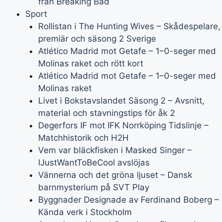
från Breaking Bad
Sport
Rollistan i The Hunting Wives – Skådespelare,
premiär och säsong 2 Sverige
Atlético Madrid mot Getafe – 1–0-seger med
Molinas raket och rött kort
Atlético Madrid mot Getafe – 1–0-seger med
Molinas raket
Livet i Bokstavslandet Säsong 2 – Avsnitt,
material och stavningstips för åk 2
Degerfors IF mot IFK Norrköping Tidslinje –
Matchhistorik och H2H
Vem var bläckfisken i Masked Singer –
IJustWantToBeCool avslöjas
Vännerna och det gröna ljuset – Dansk
barnmysterium på SVT Play
Byggnader Designade av Ferdinand Boberg –
Kända verk i Stockholm