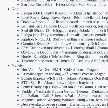
Super Push Up Bh – Komfort, Stil och Funktionell Desi
San Jose Costa Rica – Historisk Stad Med Modern Puls
Nöje
Lediga Jobb Ljungby Kommun – Aktuella tjänster och s
Land Rover Range Rover Sport – Pris, modeller och beg
Diablo 4 Säsong 9 – Allt om releasedatum och bästa buil
Ben and Jerry’s Cookie Dough – Allt om kalorier, pris oc
Skal till iPhone 13 – Köpguide med plånboksfodral och
Lediga jobb Täby kommun – Hitta alla tjänster i området
Applion Nordic AB Bluff – Samtliga varningar samlade
Garmin inReach Mini 2 – Pris, Abonnemang Och Guide
PSV Eindhoven mot Juventus – Historisk skräll i Cham
Oxycodone Depot 5 mg – Verkningstid, dosering och bi
Nordea Kundtjänst Telefon Privat – Ring rätt nummer di
Tottenham v Manche ter United FC Lineup – Alla Starte
Nyheter
Hur Varmt Är Det – SMHI Väderdata och Prognos
Är nyårsdagen en röd dag – Få kontroll över helgdagar
Subaru Impreza WRX STI – Teknik, Prestanda Och Rall
STO: Star-B – Aktuell kurs, analys och nyheter
Fenty Beauty Lip Gloss – Allt om Gloss Bomb, Heat och
Världens Vackraste Kvinna Genom Tiderna – Rankninga
Loa Falkman Calle Schewens Vals – Ackord, text och no
Magnus Carlson Weeping Willows Familj – Fru, barn och
Den svenska torpeden stream – Här ser du Sally Bauers 