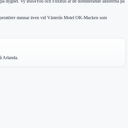
 tid på dygnet. Vy Bus4You och FlixBus är de dominerande aktörerna på
a operatörer stannar även vid Västerås Motel OK-Macken som
på Arlanda.