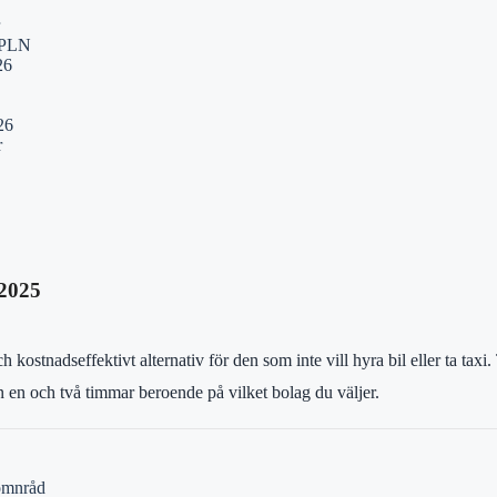
K/PLN
26
26
r
 2025
ch kostnadseffektivt alternativ för den som inte vill hyra bil eller ta ta
an en och två timmar beroende på vilket bolag du väljer.
Sömnråd