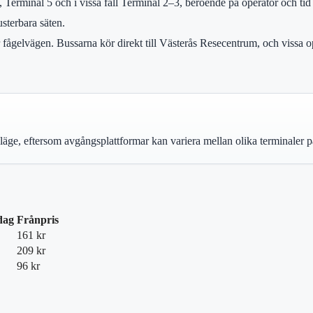
 4, Terminal 5 och i vissa fall Terminal 2–3, beroende på operatör och
sterbara säten.
er fågelvägen. Bussarna kör direkt till Västerås Resecentrum, och viss
latsläge, eftersom avgångsplattformar kan variera mellan olika terminaler 
dag
Frånpris
161 kr
209 kr
96 kr