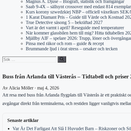
Magnus A. Djuse – Biografi, statistik och framgångar
Saab 9-4X – sällsynt crossover med endast 814 exemplar
Kurs korony szwedzkiej NBP – officiell växelkurs SE
1 Karat Diamant Pris – Guide till Värde och Kostnad 20
True Detective säsong 5 – bekräftad 2027
Vart är det varmt i april? Reseguide med temperaturer
När kommer glassbilen hem till mig? Hitta tidtabellen 20
Mjällby AIF – spelare 2026: Trupp, löner och övergånga
Pinsa med räkor och rom – guide & recept
Brummande ljud i örat stress – orsaker och tecken
Sök
efter:
Buss från Arlanda till Västerås – Tidtabell och priser
Av Alicia Möller · maj 4, 2026
Att resa med buss från Arlanda flygplats till Västerås är ett praktiskt o
avgångar direkt från terminalerna, och restiden ligger vanligtvis mell
Senaste artiklar
Var Är Det Farligast Att Slå I Huvudet Barn – Riskzoner och 