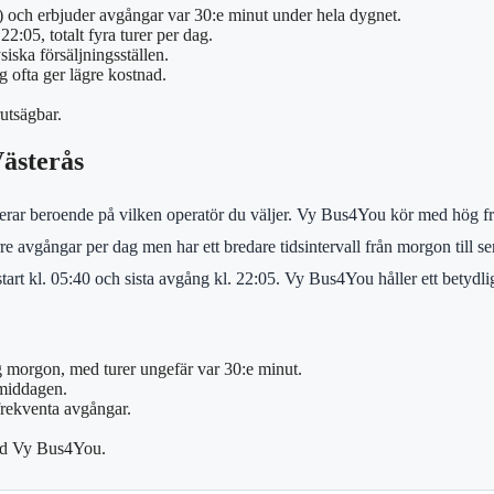
ch erbjuder avgångar var 30:e minut under hela dygnet.
:05, totalt fyra turer per dag.
iska försäljningsställen.
g ofta ger lägre kostnad.
rutsägbar.
Västerås
erar beroende på vilken operatör du väljer. Vy Bus4You kör med hög fre
re avgångar per dag men har ett bredare tidsintervall från morgon till se
tart kl. 05:40 och sista avgång kl. 22:05. Vy Bus4You håller ett betydl
 morgon, med turer ungefär var 30:e minut.
rmiddagen.
rekventa avgångar.
med Vy Bus4You.