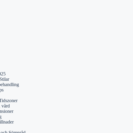
025
tilar
behandling
ps
Tidszoner
a vård
nsioner
g
illnader
r och Sömnråd