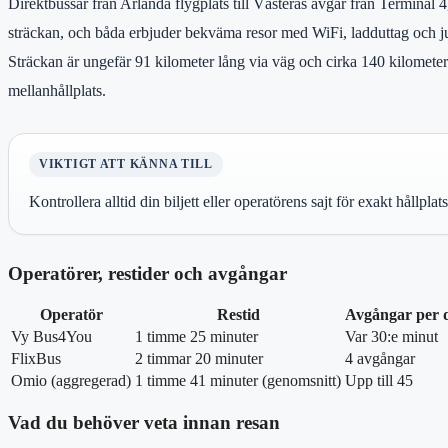
Direktbussar från Arlanda flygplats till Västerås avgår från Terminal
sträckan, och båda erbjuder bekväma resor med WiFi, ladduttag och ju
Sträckan är ungefär 91 kilometer lång via väg och cirka 140 kilomet
mellanhållplats.
VIKTIGT ATT KÄNNA TILL
Kontrollera alltid din biljett eller operatörens sajt för exakt hållp
Operatörer, restider och avgångar
Operatör
Restid
Avgångar per 
Vy Bus4You
1 timme 25 minuter
Var 30:e minut
FlixBus
2 timmar 20 minuter
4 avgångar
Omio (aggregerad)
1 timme 41 minuter (genomsnitt)
Upp till 45
Vad du behöver veta innan resan