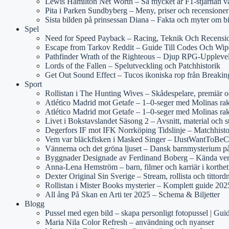
Lewis Hamilton Net Worth – Så mycket är F1-stjärnan v
Pita i Parken Sundbyberg – Meny, priser och recensioner
Sista bilden på prinsessan Diana – Fakta och myter om b
Spel
Need for Speed Payback – Racing, Teknik Och Recensi
Escape from Tarkov Reddit – Guide Till Codes Och Wip
Pathfinder Wrath of the Righteous – Djup RPG-Uppleve
Lords of the Fallen – Spelutveckling och Patchhistorik
Get Out Sound Effect – Tucos ikoniska rop från Breaki
Sport
Rollistan i The Hunting Wives – Skådespelare, premiär 
Atlético Madrid mot Getafe – 1–0-seger med Molinas rake
Atlético Madrid mot Getafe – 1–0-seger med Molinas rak
Livet i Bokstavslandet Säsong 2 – Avsnitt, material och s
Degerfors IF mot IFK Norrköping Tidslinje – Matchhist
Vem var bläckfisken i Masked Singer – IJustWantToBeCo
Vännerna och det gröna ljuset – Dansk barnmysterium 
Byggnader Designade av Ferdinand Boberg – Kända ver
Anna-Lena Hemström – barn, filmer och karriär i korthet
Dexter Original Sin Sverige – Stream, rollista och tittord
Rollistan i Mister Books mysterier – Komplett guide 202
All ång På Skan en Arti ter 2025 – Schema & Biljetter
Blogg
Pussel med egen bild – skapa personligt fotopussel | Gui
Maria Nila Color Refresh – användning och nyanser