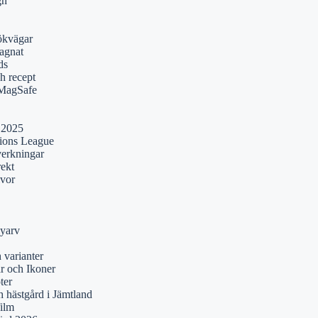
gn
ökvägar
agnat
ds
h recept
 MagSafe
 2025
pions League
verkningar
rekt
lvor
yarv
 varianter
r och Ikoner
ter
 hästgård i Jämtland
film