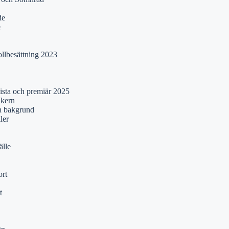
de
e
ollbesättning 2023
lista och premiär 2025
ikern
ch bakgrund
ler
älle
rt
t