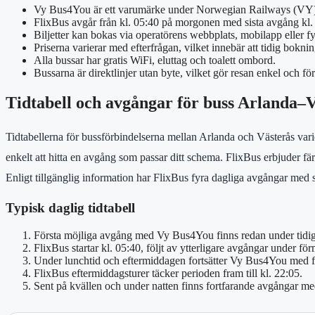
Vy Bus4You är ett varumärke under Norwegian Railways (VY) o
FlixBus avgår från kl. 05:40 på morgonen med sista avgång kl. 22
Biljetter kan bokas via operatörens webbplats, mobilapp eller fys
Priserna varierar med efterfrågan, vilket innebär att tidig boknin
Alla bussar har gratis WiFi, eluttag och toalett ombord.
Bussarna är direktlinjer utan byte, vilket gör resan enkel och fö
Tidtabell och avgångar för buss Arlanda–
Tidtabellerna för bussförbindelserna mellan Arlanda och Västerås vari
enkelt att hitta en avgång som passar ditt schema. FlixBus erbjuder fär
Enligt tillgänglig information har FlixBus fyra dagliga avgångar med s
Typisk daglig tidtabell
Första möjliga avgång med Vy Bus4You finns redan under tidig
FlixBus startar kl. 05:40, följt av ytterligare avgångar under fö
Under lunchtid och eftermiddagen fortsätter Vy Bus4You med f
FlixBus eftermiddagsturer täcker perioden fram till kl. 22:05.
Sent på kvällen och under natten finns fortfarande avgångar 