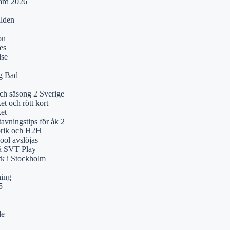
ärd 2026
ilden
on
es
lse
ng Bad
och säsong 2 Sverige
t och rött kort
et
tavningstips för åk 2
orik och H2H
ol avslöjas
på SVT Play
k i Stockholm
ning
5
de