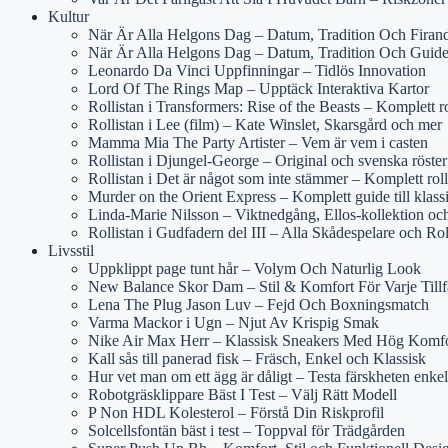
Kultur
När Är Alla Helgons Dag – Datum, Tradition Och Firan
När Är Alla Helgons Dag – Datum, Tradition Och Guid
Leonardo Da Vinci Uppfinningar – Tidlös Innovation
Lord Of The Rings Map – Upptäck Interaktiva Kartor
Rollistan i Transformers: Rise of the Beasts – Komplett r
Rollistan i Lee (film) – Kate Winslet, Skarsgård och mer
Mamma Mia The Party Artister – Vem är vem i casten
Rollistan i Djungel-George – Original och svenska röster
Rollistan i Det är något som inte stämmer – Komplett rol
Murder on the Orient Express – Komplett guide till klass
Linda-Marie Nilsson – Viktnedgång, Ellos-kollektion o
Rollistan i Gudfadern del III – Alla Skådespelare och Rol
Livsstil
Uppklippt page tunt hår – Volym Och Naturlig Look
New Balance Skor Dam – Stil & Komfort För Varje Tillf
Lena The Plug Jason Luv – Fejd Och Boxningsmatch
Varma Mackor i Ugn – Njut Av Krispig Smak
Nike Air Max Herr – Klassisk Sneakers Med Hög Komfo
Kall sås till panerad fisk – Fräsch, Enkel och Klassisk
Hur vet man om ett ägg är dåligt – Testa färskheten enkel
Robotgräsklippare Bäst I Test – Välj Rätt Modell
P Non HDL Kolesterol – Förstå Din Riskprofil
Solcellsfontän bäst i test – Toppval för Trädgården