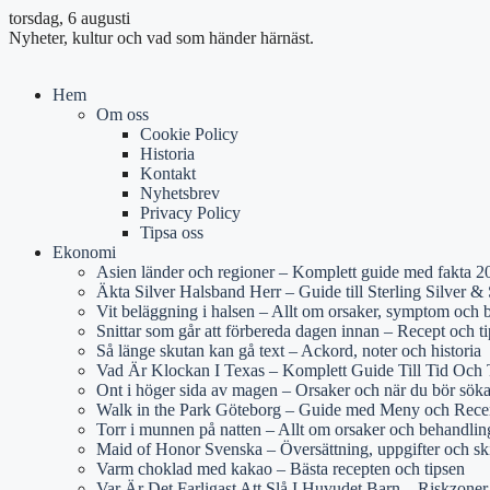
torsdag, 6 augusti
Nyheter, kultur och vad som händer härnäst.
Hem
Om oss
Cookie Policy
Historia
Kontakt
Nyhetsbrev
Privacy Policy
Tipsa oss
Ekonomi
Asien länder och regioner – Komplett guide med fakta 2
Äkta Silver Halsband Herr – Guide till Sterling Silver & S
Vit beläggning i halsen – Allt om orsaker, symptom och 
Snittar som går att förbereda dagen innan – Recept och ti
Så länge skutan kan gå text – Ackord, noter och historia
Vad Är Klockan I Texas – Komplett Guide Till Tid Och 
Ont i höger sida av magen – Orsaker och när du bör sök
Walk in the Park Göteborg – Guide med Meny och Rece
Torr i munnen på natten – Allt om orsaker och behandlin
Maid of Honor Svenska – Översättning, uppgifter och sk
Varm choklad med kakao – Bästa recepten och tipsen
Var Är Det Farligast Att Slå I Huvudet Barn – Riskzone