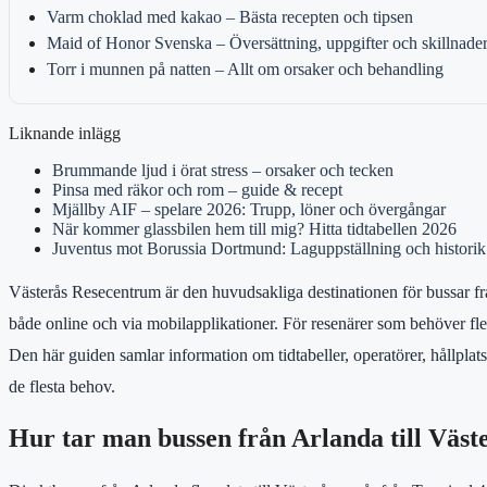
Varm choklad med kakao – Bästa recepten och tipsen
Maid of Honor Svenska – Översättning, uppgifter och skillnade
Torr i munnen på natten – Allt om orsaker och behandling
Liknande inlägg
Brummande ljud i örat stress – orsaker och tecken
Pinsa med räkor och rom – guide & recept
Mjällby AIF – spelare 2026: Trupp, löner och övergångar
När kommer glassbilen hem till mig? Hitta tidtabellen 2026
Juventus mot Borussia Dortmund: Laguppställning och historik
Västerås Resecentrum är den huvudsakliga destinationen för bussar frå
både online och via mobilapplikationer. För resenärer som behöver flex
Den här guiden samlar information om tidtabeller, operatörer, hållplatser
de flesta behov.
Hur tar man bussen från Arlanda till Väst