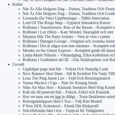
Kultur
När Är Alla Helgons Dag – Datum, Tradition Och Firan
När Är Alla Helgons Dag – Datum, Tradition Och Guid
Leonardo Da Vinci Uppfinningar – Tidlös Innovation
Lord Of The Rings Map – Upptäck Interaktiva Kartor
Rollistan i Transformers: Rise of the Beasts – Komplett r
Rollistan i Lee (film) – Kate Winslet, Skarsgård och mer
Mamma Mia The Party Artister – Vem är vem i casten
Rollistan i Djungel-George – Original och svenska röster
Rollistan i Det är något som inte stämmer – Komplett rol
Murder on the Orient Express – Komplett guide till klass
Linda-Marie Nilsson – Viktnedgång, Ellos-kollektion o
Rollistan i Gudfadern del III – Alla Skådespelare och Rol
Livsstil
Uppklippt page tunt hår – Volym Och Naturlig Look
New Balance Skor Dam – Stil & Komfort För Varje Tillf
Lena The Plug Jason Luv – Fejd Och Boxningsmatch
Varma Mackor i Ugn – Njut Av Krispig Smak
Nike Air Max Herr – Klassisk Sneakers Med Hög Komfo
Kall sås till panerad fisk – Fräsch, Enkel och Klassisk
Hur vet man om ett ägg är dåligt – Testa färskheten enkel
Robotgräsklippare Bäst I Test – Välj Rätt Modell
P Non HDL Kolesterol – Förstå Din Riskprofil
Solcellsfontän bäst i test – Toppval för Trädgården