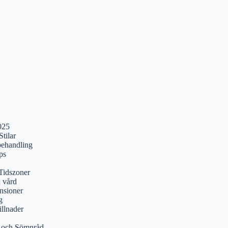
025
tilar
behandling
ps
Tidszoner
a vård
nsioner
g
illnader
r och Sömnråd