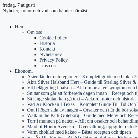
fredag, 7 augusti
Nyheter, kultur och vad som händer härnäst.
Hem
Om oss
Cookie Policy
Historia
Kontakt
Nyhetsbrev
Privacy Policy
Tipsa oss
Ekonomi
Asien länder och regioner – Komplett guide med fakta 2
Äkta Silver Halsband Herr – Guide till Sterling Silver & S
Vit beläggning i halsen – Allt om orsaker, symptom och 
Snittar som går att förbereda dagen innan – Recept och ti
Så länge skutan kan gå text – Ackord, noter och historia
Vad Är Klockan I Texas – Komplett Guide Till Tid Och 
Ont i höger sida av magen – Orsaker och när du bör sök
Walk in the Park Göteborg – Guide med Meny och Rece
Torr i munnen på natten – Allt om orsaker och behandlin
Maid of Honor Svenska – Översättning, uppgifter och sk
Varm choklad med kakao – Bästa recepten och tipsen
Var Är Det Farligast Att Slå I Huvudet Barn – Riskzone