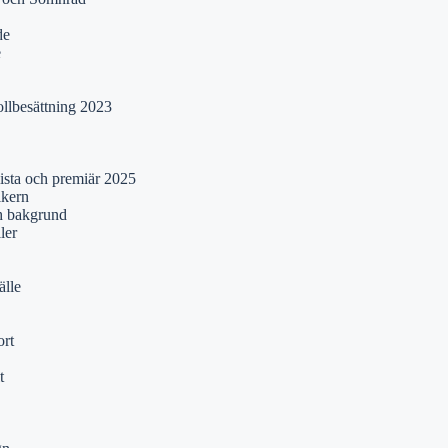
de
e
ollbesättning 2023
lista och premiär 2025
ikern
ch bakgrund
ler
älle
rt
t