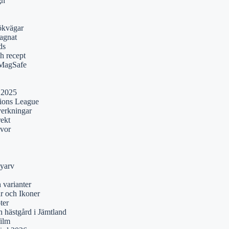
gn
ökvägar
agnat
ds
h recept
 MagSafe
 2025
pions League
verkningar
rekt
lvor
yarv
 varianter
r och Ikoner
ter
 hästgård i Jämtland
film