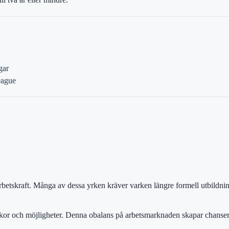
gar
eague
rbetskraft. Många av dessa yrken kräver varken längre formell utbildnin
villkor och möjligheter. Denna obalans på arbetsmarknaden skapar chanser