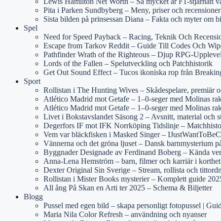
Lewis Hamilton Net Worth – Så mycket är F1-stjärnan v
Pita i Parken Sundbyberg – Meny, priser och recensioner
Sista bilden på prinsessan Diana – Fakta och myter om b
Spel
Need for Speed Payback – Racing, Teknik Och Recensi
Escape from Tarkov Reddit – Guide Till Codes Och Wip
Pathfinder Wrath of the Righteous – Djup RPG-Uppleve
Lords of the Fallen – Spelutveckling och Patchhistorik
Get Out Sound Effect – Tucos ikoniska rop från Breaki
Sport
Rollistan i The Hunting Wives – Skådespelare, premiär 
Atlético Madrid mot Getafe – 1–0-seger med Molinas rake
Atlético Madrid mot Getafe – 1–0-seger med Molinas rak
Livet i Bokstavslandet Säsong 2 – Avsnitt, material och s
Degerfors IF mot IFK Norrköping Tidslinje – Matchhist
Vem var bläckfisken i Masked Singer – IJustWantToBeCo
Vännerna och det gröna ljuset – Dansk barnmysterium 
Byggnader Designade av Ferdinand Boberg – Kända ver
Anna-Lena Hemström – barn, filmer och karriär i korthet
Dexter Original Sin Sverige – Stream, rollista och tittord
Rollistan i Mister Books mysterier – Komplett guide 202
All ång På Skan en Arti ter 2025 – Schema & Biljetter
Blogg
Pussel med egen bild – skapa personligt fotopussel | Gui
Maria Nila Color Refresh – användning och nyanser