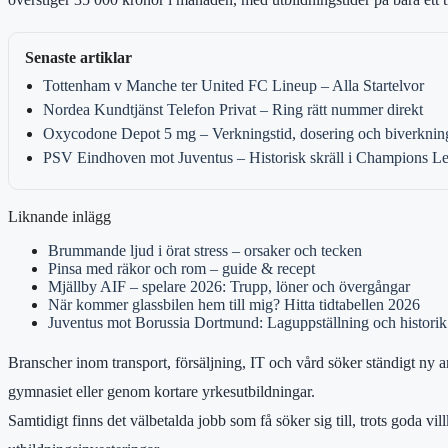
Senaste artiklar
Tottenham v Manche ter United FC Lineup – Alla Startelvor
Nordea Kundtjänst Telefon Privat – Ring rätt nummer direkt
Oxycodone Depot 5 mg – Verkningstid, dosering och biverknin
PSV Eindhoven mot Juventus – Historisk skräll i Champions L
Liknande inlägg
Brummande ljud i örat stress – orsaker och tecken
Pinsa med räkor och rom – guide & recept
Mjällby AIF – spelare 2026: Trupp, löner och övergångar
När kommer glassbilen hem till mig? Hitta tidtabellen 2026
Juventus mot Borussia Dortmund: Laguppställning och historik
Branscher inom transport, försäljning, IT och vård söker ständigt ny a
gymnasiet eller genom kortare yrkesutbildningar.
Samtidigt finns det välbetalda jobb som få söker sig till, trots goda 