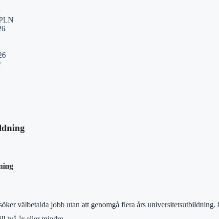
K/PLN
26
26
r
ildning
ning
er välbetalda jobb utan att genomgå flera års universitetsutbildning. E
l två år eller mindre.