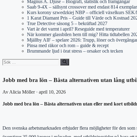
Magnus A. Djuse – Biografi, statistik och framgångar
Saab 9-4X – sällsynt crossover med endast 814 exemplar
Kurs korony szwedzkiej NBP – officiell växelkurs SE
1 Karat Diamant Pris – Guide till Värde och Kostnad 20
True Detective säsong 5 – bekräftad 2027
Vart är det varmt i april? Reseguide med temperaturer
När kommer glassbilen hem till mig? Hitta tidtabellen 20
Mjällby AIF – spelare 2026: Trupp, löner och övergånga
Pinsa med räkor och rom – guide & recept
Brummande ljud i örat stress – orsaker och tecken
Sök
efter:
Jobb med bra lön – Bästa alternativen utan lång utb
Av Alicia Möller · april 10, 2026
Jobb med bra lön – Bästa alternativen utan eller med kort utbild
Den svenska arbetsmarknaden erbjuder flera möjligheter för den som sök
överstiger 35 000 kronor i månaden, med utbildningstider på bara ett til