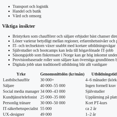
Transport och logistik
Handel och butik
Vård och omsorg
Viktiga insikter
Bristyrken som chaufförer och säljare erbjuder bäst chanser di
Löner varierar betydligt mellan regioner, erfarenhetsnivåer och 
IT- och techsektorn växer snabbt med kortare utbildningsvägar
Självstudier och bootcamps kan leda till högavlönade IT-jobb
Säsongsjobb som fiskrensare i Norge kan ge hög inkomst under
Provisionbaserade roller som säljare kan överstiga grundlönen b
Digitala jobb utan traditionell utbildning blir allt vanligare
Yrke
Genomsnittslön (kr/mån)
Utbildningstid
Lastbilschaufför
30 000+
4–6 månader (körk
Säljare
40 000–55 000
Ingen formell krav
Social media manager
34 000–43 000
Självstudier
Kundtjänst/telefonist
25 000–35 000
Upplärning på plat
Personlig tränare
30 000–50 000
Kort PT-kurs
IT-säkerhetsspecialist
55 000
ca 2 år
UX-designer
49 000
1–2 år