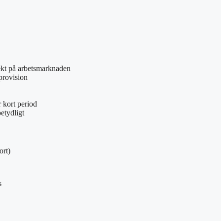
rekt på arbetsmarknaden
provision
 kort period
etydligt
ort)
s