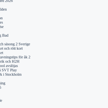
ärd 2026
ilden
on
es
lse
ng Bad
och säsong 2 Sverige
t och rött kort
et
tavningstips för åk 2
orik och H2H
ol avslöjas
på SVT Play
k i Stockholm
ning
5
de