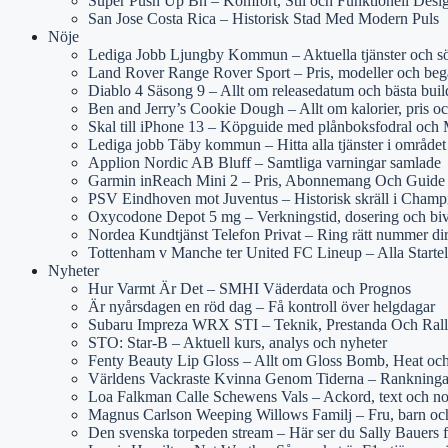
Super Push Up Bh – Komfort, Stil och Funktionell Desi
San Jose Costa Rica – Historisk Stad Med Modern Puls
Nöje
Lediga Jobb Ljungby Kommun – Aktuella tjänster och s
Land Rover Range Rover Sport – Pris, modeller och beg
Diablo 4 Säsong 9 – Allt om releasedatum och bästa buil
Ben and Jerry’s Cookie Dough – Allt om kalorier, pris oc
Skal till iPhone 13 – Köpguide med plånboksfodral och
Lediga jobb Täby kommun – Hitta alla tjänster i området
Applion Nordic AB Bluff – Samtliga varningar samlade
Garmin inReach Mini 2 – Pris, Abonnemang Och Guide
PSV Eindhoven mot Juventus – Historisk skräll i Cham
Oxycodone Depot 5 mg – Verkningstid, dosering och bi
Nordea Kundtjänst Telefon Privat – Ring rätt nummer di
Tottenham v Manche ter United FC Lineup – Alla Starte
Nyheter
Hur Varmt Är Det – SMHI Väderdata och Prognos
Är nyårsdagen en röd dag – Få kontroll över helgdagar
Subaru Impreza WRX STI – Teknik, Prestanda Och Rall
STO: Star-B – Aktuell kurs, analys och nyheter
Fenty Beauty Lip Gloss – Allt om Gloss Bomb, Heat och
Världens Vackraste Kvinna Genom Tiderna – Rankninga
Loa Falkman Calle Schewens Vals – Ackord, text och no
Magnus Carlson Weeping Willows Familj – Fru, barn och
Den svenska torpeden stream – Här ser du Sally Bauers 