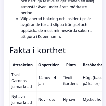
och nattliga festivaler ger staden en livlig
atmosfär även under årets mörkaste
period.
Välplanerad bokning och insider-tips är
avgörande för att slippa trängsel och
upptäcka de mest minnesvärda sakerna
att göra i Köpenhamn.
Fakta i korthet
Attraktion
Öppettider
Plats
Besökarbet
Tivoli
14 nov – 4
Tivoli
Högt (basera
Gardens
jan
Gardens
på källor)
Julmarknad
Nyhavn
Nov – dec
Nyhavn
Mycket högt
Julmarknad