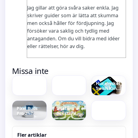
Jag gillar att göra svåra saker enkla. Jag
skriver guider som är lätta att skumma
men också håller för fördjupning. Jag
försöker vara saklig och tydlig med
antaganden. Om du vill bidra med idéer
eller rättelser, hör av dig.
Ta bort
Verify
Missa inte
ytliga
Certificate
blodkärl i
Chain
ansiktet
OpenSSL –
Hur mycket
själv –
Fix
Swish kan
Krämer, IPL
Common
Guest List
man ta
och
Errors
Template –
emot?
expertråd
Free Excel
Gränser hos
and Sheets
banker
Pixel Buds
Livet i
for
Pro 2 –
Bokstavslandet
Weddings
recension,
Säsong 2 –
funktioner
Avsnitt,
och pris
material
2025
och
Fler artiklar
stavningstips