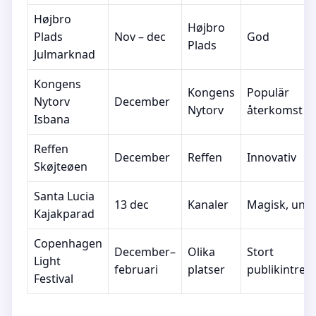
Højbro
Højbro
Plads
Nov – dec
God
Plads
Julmarknad
Kongens
Kongens
Populär
Nytorv
December
Nytorv
återkomst
Isbana
Reffen
December
Reffen
Innovativ
Skøjteøen
Santa Lucia
13 dec
Kanaler
Magisk, unik
Kajakparad
Copenhagen
December–
Olika
Stort
Light
februari
platser
publikintres
Festival