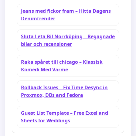
för åk 2
Jeans med fickor fram – Hitta Dagens
Denimtrender
Sluta Leta Bil Norrköping – Begagnade
bilar och recensioner
Raka spåret till chicago – Klassisk
Komedi Med Värme
Rollback Issues – Fix Time Desync in
Proxmox, DBs and Fedora
Guest List Template – Free Excel and
Sheets for Weddings