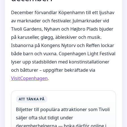
December förvandlar Köpenhamn till ett ljushav
av marknader och festivaler. Julmarknader vid
Tivoli Gardens, Nyhavn och Højbro Plads bjuder
på karuseller, gløgg, äbleskiver och musik.
Isbanorna på Kongens Nytorv och Reffen lockar
både barn och vuxna. Copenhagen Light Festival
lyser upp stadsbilden med konstinstallationer
och båtturer – uppgifter bekräftade via
VisitCopenhagen
.
ATT TÄNKA PÅ
Biljetter till populära attraktioner som Tivoli
säljer ofta slut tidigt under
decemberhelgerna — boka därför online i