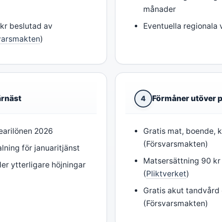
månader
 kr beslutad av
Eventuella regionala 
varsmakten
)
ärnäst
Förmåner utöver 
4
rearilönen 2026
Gratis mat, boende, k
(Försvarsmakten)
lning för januaritjänst
Matsersättning 90 kr
er ytterligare höjningar
(
Pliktverket
)
Gratis akut tandvård
(Försvarsmakten)