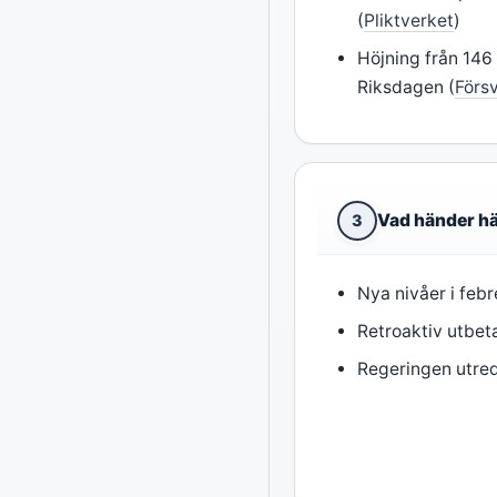
(
Pliktverket
)
Höjning från 146
Riksdagen (
Förs
Vad händer h
3
Nya nivåer i feb
Retroaktiv utbeta
Regeringen utred