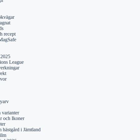
gn
ökvägar
agnat
ds
h recept
 MagSafe
 2025
pions League
verkningar
rekt
lvor
yarv
 varianter
r och Ikoner
ter
 hästgård i Jämtland
film