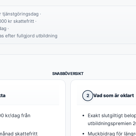
 tjänstgöringsdag ·
00 kr skattefritt ·
dag ·
s efter fullgjord utbildning
SNABBÖVERSIKT
kta
Vad som är oklart
2
0 kr/dag från
Exakt slutgiltigt belo
utbildningspremien 
månad skattefritt
Muckbidrag för längr