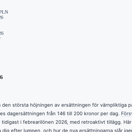
K/PLN
26
26
r
26
den största höjningen av ersättningen för värnpliktiga p
es dagersättningen från 146 till 200 kronor per dag.
Förs
 tidigast i febrearilönen 2026, med retroaktivt tillägg. Hä
a dig efter lumpen, och hur de nya ersättningarna slår ig