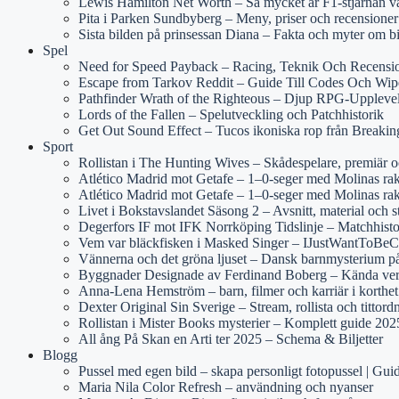
Lewis Hamilton Net Worth – Så mycket är F1-stjärnan v
Pita i Parken Sundbyberg – Meny, priser och recensioner
Sista bilden på prinsessan Diana – Fakta och myter om b
Spel
Need for Speed Payback – Racing, Teknik Och Recensi
Escape from Tarkov Reddit – Guide Till Codes Och Wip
Pathfinder Wrath of the Righteous – Djup RPG-Uppleve
Lords of the Fallen – Spelutveckling och Patchhistorik
Get Out Sound Effect – Tucos ikoniska rop från Breaki
Sport
Rollistan i The Hunting Wives – Skådespelare, premiär 
Atlético Madrid mot Getafe – 1–0-seger med Molinas rake
Atlético Madrid mot Getafe – 1–0-seger med Molinas rak
Livet i Bokstavslandet Säsong 2 – Avsnitt, material och s
Degerfors IF mot IFK Norrköping Tidslinje – Matchhist
Vem var bläckfisken i Masked Singer – IJustWantToBeCo
Vännerna och det gröna ljuset – Dansk barnmysterium 
Byggnader Designade av Ferdinand Boberg – Kända ver
Anna-Lena Hemström – barn, filmer och karriär i korthet
Dexter Original Sin Sverige – Stream, rollista och tittord
Rollistan i Mister Books mysterier – Komplett guide 202
All ång På Skan en Arti ter 2025 – Schema & Biljetter
Blogg
Pussel med egen bild – skapa personligt fotopussel | Gui
Maria Nila Color Refresh – användning och nyanser