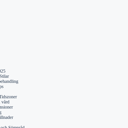
025
tilar
behandling
ps
Tidszoner
a vård
nsioner
g
illnader
r och Sömnråd