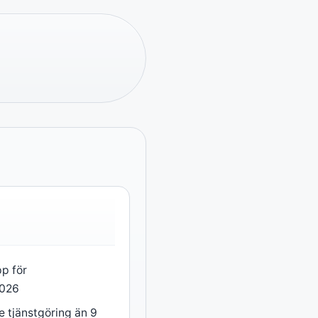
pp för
2026
e tjänstgöring än 9