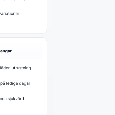
variationer
pengar
läder, utrustning
 på lediga dagar
 och sjukvård