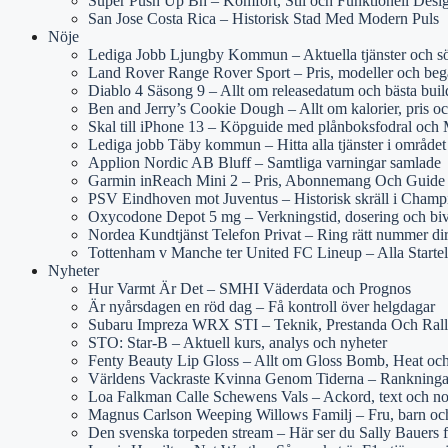
Super Push Up Bh – Komfort, Stil och Funktionell Desi
San Jose Costa Rica – Historisk Stad Med Modern Puls
Nöje
Lediga Jobb Ljungby Kommun – Aktuella tjänster och s
Land Rover Range Rover Sport – Pris, modeller och beg
Diablo 4 Säsong 9 – Allt om releasedatum och bästa buil
Ben and Jerry’s Cookie Dough – Allt om kalorier, pris oc
Skal till iPhone 13 – Köpguide med plånboksfodral och
Lediga jobb Täby kommun – Hitta alla tjänster i området
Applion Nordic AB Bluff – Samtliga varningar samlade
Garmin inReach Mini 2 – Pris, Abonnemang Och Guide
PSV Eindhoven mot Juventus – Historisk skräll i Cham
Oxycodone Depot 5 mg – Verkningstid, dosering och bi
Nordea Kundtjänst Telefon Privat – Ring rätt nummer di
Tottenham v Manche ter United FC Lineup – Alla Starte
Nyheter
Hur Varmt Är Det – SMHI Väderdata och Prognos
Är nyårsdagen en röd dag – Få kontroll över helgdagar
Subaru Impreza WRX STI – Teknik, Prestanda Och Rall
STO: Star-B – Aktuell kurs, analys och nyheter
Fenty Beauty Lip Gloss – Allt om Gloss Bomb, Heat och
Världens Vackraste Kvinna Genom Tiderna – Rankninga
Loa Falkman Calle Schewens Vals – Ackord, text och no
Magnus Carlson Weeping Willows Familj – Fru, barn och
Den svenska torpeden stream – Här ser du Sally Bauers 