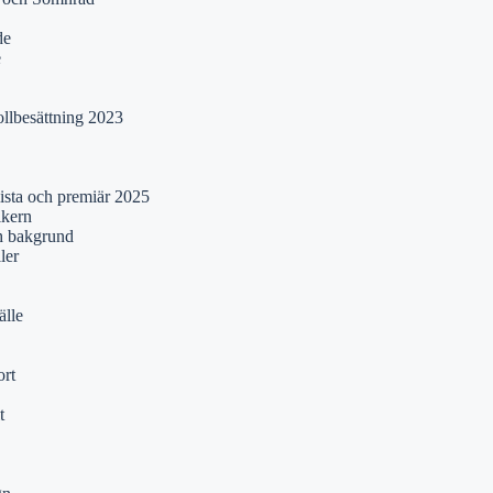
de
e
ollbesättning 2023
lista och premiär 2025
ikern
ch bakgrund
ler
älle
rt
t