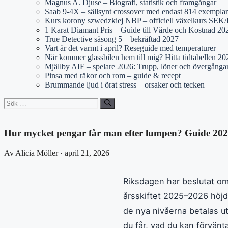
Magnus A. Djuse – Biografi, statistik och framgångar
Saab 9-4X – sällsynt crossover med endast 814 exemplar
Kurs korony szwedzkiej NBP – officiell växelkurs SE
1 Karat Diamant Pris – Guide till Värde och Kostnad 20
True Detective säsong 5 – bekräftad 2027
Vart är det varmt i april? Reseguide med temperaturer
När kommer glassbilen hem till mig? Hitta tidtabellen 20
Mjällby AIF – spelare 2026: Trupp, löner och övergånga
Pinsa med räkor och rom – guide & recept
Brummande ljud i örat stress – orsaker och tecken
Sök
efter:
Hur mycket pengar får man efter lumpen? Guide 20
Av Alicia Möller · april 21, 2026
Riksdagen har beslutat om 
årsskiftet 2025–2026 höjd
de nya nivåerna betalas ut
du får, vad du kan förvänt