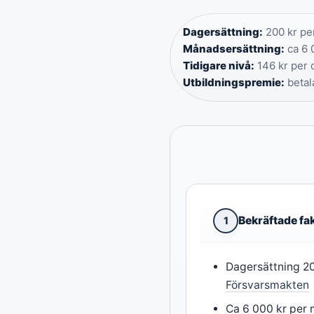
Dagersättning:
200 kr per
Månadsersättning:
ca 6 0
Tidigare nivå:
146 kr per 
Utbildningspremie:
betala
Bekräftade fa
1
Dagersättning 20
Försvarsmakten
Ca 6 000 kr per 