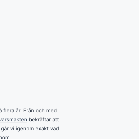
å flera år. Från och med
varsmakten
bekräftar att
r går vi igenom exakt vad
enom.