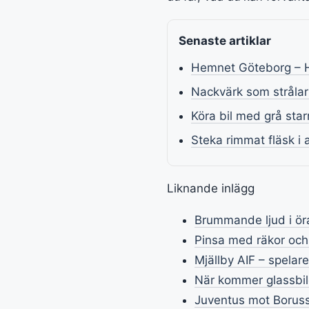
Senaste artiklar
Hemnet Göteborg – Hi
Nackvärk som strålar
Köra bil med grå star
Steka rimmat fläsk i 
Liknande inlägg
Brummande ljud i öra
Pinsa med räkor och
Mjällby AIF – spelar
När kommer glassbile
Juventus mot Boruss