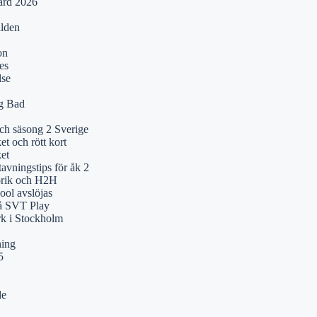
ärd 2026
ilden
on
es
lse
ng Bad
och säsong 2 Sverige
t och rött kort
et
tavningstips för åk 2
orik och H2H
ol avslöjas
på SVT Play
k i Stockholm
ning
5
de