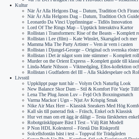
Kultur
När Är Alla Helgons Dag – Datum, Tradition Och Firan
När Är Alla Helgons Dag – Datum, Tradition Och Guid
Leonardo Da Vinci Uppfinningar – Tidlös Innovation
Lord Of The Rings Map – Upptäck Interaktiva Kartor
Rollistan i Transformers: Rise of the Beasts – Komplett r
Rollistan i Lee (film) – Kate Winslet, Skarsgård och mer
Mamma Mia The Party Artister – Vem är vem i casten
Rollistan i Djungel-George – Original och svenska röster
Rollistan i Det är något som inte stämmer – Komplett rol
Murder on the Orient Express – Komplett guide till klass
Linda-Marie Nilsson – Viktnedgång, Ellos-kollektion o
Rollistan i Gudfadern del III – Alla Skådespelare och Rol
Livsstil
Uppklippt page tunt hår – Volym Och Naturlig Look
New Balance Skor Dam – Stil & Komfort För Varje Tillf
Lena The Plug Jason Luv – Fejd Och Boxningsmatch
Varma Mackor i Ugn – Njut Av Krispig Smak
Nike Air Max Herr – Klassisk Sneakers Med Hög Komfo
Kall sås till panerad fisk – Fräsch, Enkel och Klassisk
Hur vet man om ett ägg är dåligt – Testa färskheten enkel
Robotgräsklippare Bäst I Test – Välj Rätt Modell
P Non HDL Kolesterol – Förstå Din Riskprofil
Solcellsfontän bäst i test – Toppval för Trädgården