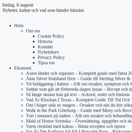
lördag, 8 augusti
Nyheter, kultur och vad som händer härnäst.
Hem
Om oss
Cookie Policy
Historia
Kontakt
Nyhetsbrev
Privacy Policy
Tipsa oss
Ekonomi
Asien länder och regioner – Komplett guide med fakta 2
Äkta Silver Halsband Herr – Guide till Sterling Silver & S
Vit beläggning i halsen – Allt om orsaker, symptom och 
Snittar som går att förbereda dagen innan – Recept och ti
Så länge skutan kan gå text – Ackord, noter och historia
Vad Är Klockan I Texas – Komplett Guide Till Tid Och 
Ont i höger sida av magen – Orsaker och när du bör sök
Walk in the Park Göteborg – Guide med Meny och Rece
Torr i munnen på natten – Allt om orsaker och behandlin
Maid of Honor Svenska – Översättning, uppgifter och sk
Varm choklad med kakao – Bästa recepten och tipsen
Var Är Det Farligast Att Slå I Huvudet Barn – Riskzone