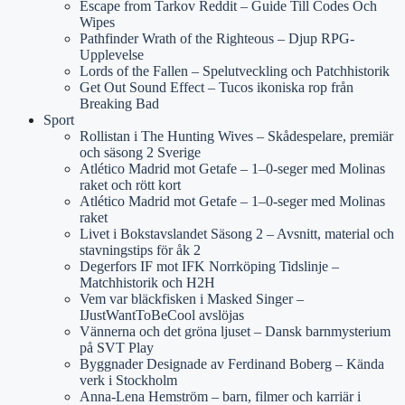
Escape from Tarkov Reddit – Guide Till Codes Och
Wipes
Pathfinder Wrath of the Righteous – Djup RPG-
Upplevelse
Lords of the Fallen – Spelutveckling och Patchhistorik
Get Out Sound Effect – Tucos ikoniska rop från
Breaking Bad
Sport
Rollistan i The Hunting Wives – Skådespelare, premiär
och säsong 2 Sverige
Atlético Madrid mot Getafe – 1–0-seger med Molinas
raket och rött kort
Atlético Madrid mot Getafe – 1–0-seger med Molinas
raket
Livet i Bokstavslandet Säsong 2 – Avsnitt, material och
stavningstips för åk 2
Degerfors IF mot IFK Norrköping Tidslinje –
Matchhistorik och H2H
Vem var bläckfisken i Masked Singer –
IJustWantToBeCool avslöjas
Vännerna och det gröna ljuset – Dansk barnmysterium
på SVT Play
Byggnader Designade av Ferdinand Boberg – Kända
verk i Stockholm
Anna-Lena Hemström – barn, filmer och karriär i