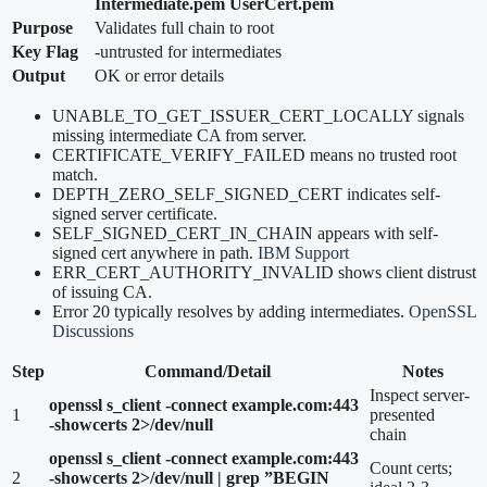
Intermediate.pem UserCert.pem
Purpose
Validates full chain to root
Key Flag
-untrusted for intermediates
Output
OK or error details
UNABLE_TO_GET_ISSUER_CERT_LOCALLY signals
missing intermediate CA from server.
CERTIFICATE_VERIFY_FAILED means no trusted root
match.
DEPTH_ZERO_SELF_SIGNED_CERT indicates self-
signed server certificate.
SELF_SIGNED_CERT_IN_CHAIN appears with self-
signed cert anywhere in path.
IBM Support
ERR_CERT_AUTHORITY_INVALID shows client distrust
of issuing CA.
Error 20 typically resolves by adding intermediates.
OpenSSL
Discussions
Step
Command/Detail
Notes
Inspect server-
openssl s_client -connect example.com:443
1
presented
-showcerts 2>/dev/null
chain
openssl s_client -connect example.com:443
Count certs;
2
-showcerts 2>/dev/null | grep ”BEGIN