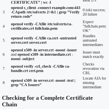
ideal 2-3
CERTIFICATE” | wc -l
openssl s_client -connect example.com:443
0 (ok) success;
3
-CApath /etc/ssl/certs 2>&1 | grep ”Verify
20 failure
return code”
Expect
openssl verify -CAfile /etc/ssl/certs/ca-
4
”fullchain.pem:
certificates.crt fullchain.pem
OK”
Handles
openssl verify -CAfile ca.cert -untrusted
5
untrusted
server.cert server.cert
intermediates
openssl x509 -in server.crt -noout -issuer
Issuer must
6
and
openssl x509 -in intermediate.crt -
match exactly
noout -subject
Checks
openssl verify -crl_check -CAfile ca-
7
revocation via
bundle.crt cert.pem
CRL
Locate AIA for
openssl x509 -in server.crt -noout -text |
8
missing
grep ”CA Issuers”
intermediate
Checking for a Complete Certificate
Chain