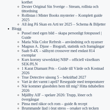
korthet
Dexter Original Sin Sverige – Stream, rollista och
tittordning
Rollistan i Mister Books mysterier – Komplett guide
2025
All ång På Skan en Arti ter 2025 – Schema & Biljetter
Blogg
Pussel med egen bild – skapa personligt fotopussel |
Guide
Maria Nila Color Refresh – användning och nyanser
Magnus A. Djuse – Biografi, statistik och framgångar
Saab 9-4X – sällsynt crossover med endast 814
exemplar
Kurs korony szwedzkiej NBP – officiell växelkurs
SEK/PLN
1 Karat Diamant Pris – Guide till Värde och Kostnad
2026
True Detective säsong 5 – bekräftad 2027
Vart är det varmt i april? Reseguide med temperaturer
När kommer glassbilen hem till mig? Hitta tidtabellen
2026
Mjällby AIF – spelare 2026: Trupp, löner och
övergångar
Pinsa med räkor och rom – guide & recept
Brummande ljud i örat stress – orsaker och tecken