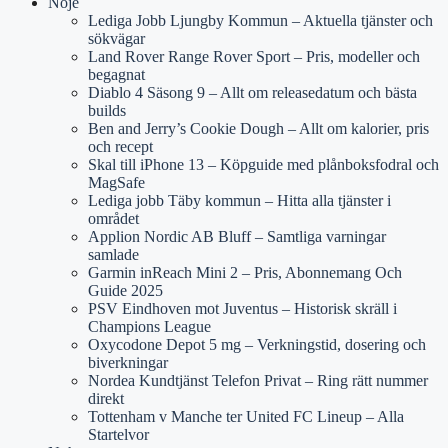
Nöje
Lediga Jobb Ljungby Kommun – Aktuella tjänster och
sökvägar
Land Rover Range Rover Sport – Pris, modeller och
begagnat
Diablo 4 Säsong 9 – Allt om releasedatum och bästa
builds
Ben and Jerry’s Cookie Dough – Allt om kalorier, pris
och recept
Skal till iPhone 13 – Köpguide med plånboksfodral och
MagSafe
Lediga jobb Täby kommun – Hitta alla tjänster i
området
Applion Nordic AB Bluff – Samtliga varningar
samlade
Garmin inReach Mini 2 – Pris, Abonnemang Och
Guide 2025
PSV Eindhoven mot Juventus – Historisk skräll i
Champions League
Oxycodone Depot 5 mg – Verkningstid, dosering och
biverkningar
Nordea Kundtjänst Telefon Privat – Ring rätt nummer
direkt
Tottenham v Manche ter United FC Lineup – Alla
Startelvor