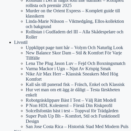
Rollistan i Det är något som inte stämmer – Komplett
rollista och premiär 2025
Murder on the Orient Express – Komplett guide till
klassikern
Linda-Marie Nilsson – Viktnedgång, Ellos-kollektion
och bakgrund
Rollistan i Gudfadern del III – Alla Skådespelare och
Roller
Livsstil
Uppklippt page tunt hår – Volym Och Naturlig Look
New Balance Skor Dam – Stil & Komfort För Varje
Tillfälle
Lena The Plug Jason Luv – Fejd Och Boxningsmatch
Varma Mackor i Ugn – Njut Av Krispig Smak
Nike Air Max Herr – Klassisk Sneakers Med Hög
Komfort
Kall sås till panerad fisk – Fräsch, Enkel och Klassisk
Hur vet man om ett ägg är dåligt – Testa färskheten
enkelt
Robotgräsklippare Bäst I Test – Välj Rätt Modell
P Non HDL Kolesterol – Förstå Din Riskprofil
Solcellsfontän bäst i test – Toppval för Trädgården
Super Push Up Bh – Komfort, Stil och Funktionell
Design
San Jose Costa Rica – Historisk Stad Med Modern Puls