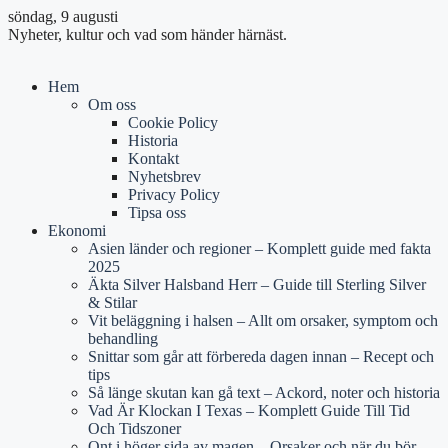
söndag, 9 augusti
Nyheter, kultur och vad som händer härnäst.
Hem
Om oss
Cookie Policy
Historia
Kontakt
Nyhetsbrev
Privacy Policy
Tipsa oss
Ekonomi
Asien länder och regioner – Komplett guide med fakta
2025
Äkta Silver Halsband Herr – Guide till Sterling Silver
& Stilar
Vit beläggning i halsen – Allt om orsaker, symptom och
behandling
Snittar som går att förbereda dagen innan – Recept och
tips
Så länge skutan kan gå text – Ackord, noter och historia
Vad Är Klockan I Texas – Komplett Guide Till Tid
Och Tidszoner
Ont i höger sida av magen – Orsaker och när du bör