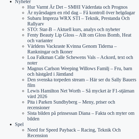
Nyheter
Hur Varmt Är Det – SMHI Väderdata och Prognos
Är nyårsdagen en röd dag – Få kontroll över helgdagar
Subaru Impreza WRX STI – Teknik, Prestanda Och
Rallyarv
STO: Star-B – Aktuell kurs, analys och nyheter
Fenty Beauty Lip Gloss – Allt om Gloss Bomb, Heat
och varianter
Världens Vackraste Kvinna Genom Tiderna –
Rankningar och Ikoner
Loa Falkman Calle Schewens Vals – Ackord, text och
noter
Magnus Carlson Weeping Willows Familj – Fru, barn
och hästgård i Jämtland
Den svenska torpeden stream – Här ser du Sally Bauers
film
Lewis Hamilton Net Worth – Så mycket är F1-stjärnan
värd 2026
Pita i Parken Sundbyberg – Meny, priser och
recensioner
Sista bilden på prinsessan Diana – Fakta och myter om
bilden
Spel
Need for Speed Payback – Racing, Teknik Och
Recension