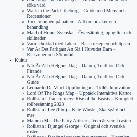
söka vård
Walk in the Park Göteborg – Guide med Meny och
Recensioner
Torr i munnen på natten – Allt om orsaker och
behandling
Maid of Honor Svenska – Översättning, uppgifter och
skillnader
Varm choklad med kakao – Bästa recepten och tipsen
Var Är Det Farligast Att Slå I Huvudet Barn –
Riskzoner och Sömnråd
Kultur
När Är Alla Helgons Dag – Datum, Tradition Och
Firande
När Är Alla Helgons Dag – Datum, Tradition Och
Guide
Leonardo Da Vinci Uppfinningar – Tidlös Innovation
Lord Of The Rings Map – Upptäck Interaktiva Kartor
Rollistan i Transformers: Rise of the Beasts – Komplett
rollbesättning 2023
Rollistan i Lee (film) – Kate Winslet, Skarsgård och
mer
Mamma Mia The Party Artister – Vem är vem i casten
Rollistan i Djungel-George – Original och svenska
röster