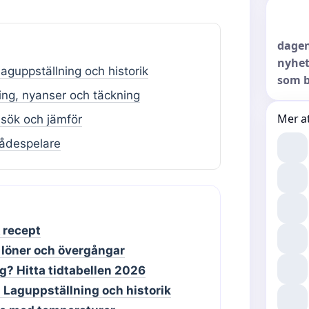
dagen
nyhet
guppställning och historik
som b
ing, nyanser och täckning
Mer at
 sök och jämför
skådespelare
 recept
, löner och övergångar
g? Hitta tidtabellen 2026
Laguppställning och historik