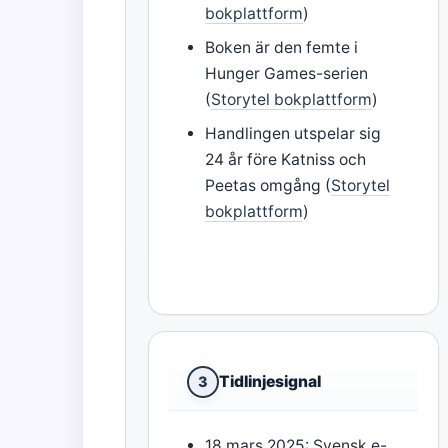
bokplattform
)
Boken är den femte i
Hunger Games-serien
(
Storytel bokplattform
)
Handlingen utspelar sig
24 år före Katniss och
Peetas omgång (
Storytel
bokplattform
)
Tidlinjesignal
3
18 mars 2025: Svensk e-