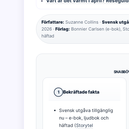
Vart är det varmt i april? Resegu
Författare:
Suzanne Collins ·
Svensk utgå
2026 ·
Förlag:
Bonnier Carlsen (e-bok), Sto
häftad
SNABBÖ
Bekräftade fakta
1
Svensk utgåva tillgänglig
nu – e-bok, ljudbok och
häftad (
Storytel