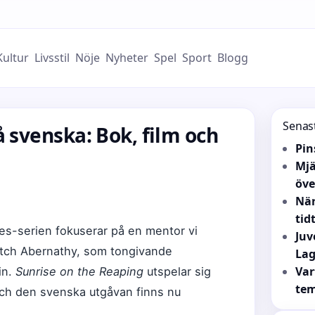
Kultur
Livsstil
Nöje
Nyheter
Spel
Sport
Blogg
Senas
 svenska: Bok, film och
Pin
Mjä
öv
När
tid
s-serien fokuserar på en mentor vi
Juv
mitch Abernathy, som tongivande
Lag
Var
in.
Sunrise on the Reaping
utspelar sig
tem
och den svenska utgåvan finns nu