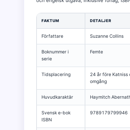
och engelsk utgåva, inklusive förlag, ISB
FAKTUM
DETALJER
Författare
Suzanne Collins
Boknummer i
Femte
serie
Tidsplacering
24 år före Katniss
omgång
Huvudkaraktär
Haymitch Abernat
Svensk e-bok
9789179799946
ISBN