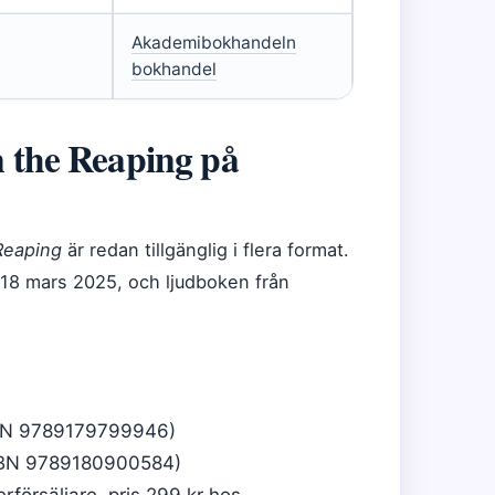
Akademibokhandeln
bokhandel
 the Reaping på
Reaping
är redan tillgänglig i flera format.
18 mars 2025, och ljudboken från
BN 9789179799946)
ISBN 9789180900584)
erförsäljare, pris 299 kr hos