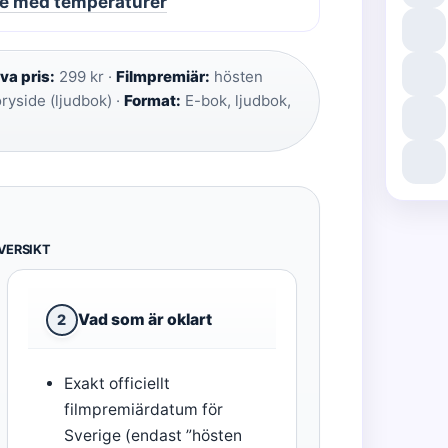
ide med temperaturer
va pris:
299 kr ·
Filmpremiär:
hösten
ryside (ljudbok) ·
Format:
E-bok, ljudbok,
VERSIKT
Vad som är oklart
2
Exakt officiellt
filmpremiärdatum för
Sverige (endast ”hösten