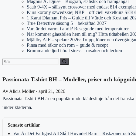
Magnus A. Djuse – Biografi, statistik och framgångar
Saab 9-4X – sällsynt crossover med endast 814 exemplar
Kurs korony szwedzkiej NBP – officiell växelkurs SE
1 Karat Diamant Pris – Guide till Värde och Kostnad 20
True Detective säsong 5 – bekräftad 2027
Vart är det varmt i april? Reseguide med temperaturer
När kommer glassbilen hem till mig? Hitta tidtabellen 20
Mjällby AIF – spelare 2026: Trupp, löner och övergånga
Pinsa med räkor och rom – guide & recept
Brummande ljud i örat stress – orsaker och tecken
Sök
efter:
Passionata T-shirt BH – Modeller, priser och köpguid
Av Alicia Möller · april 21, 2026
Passionata T-shirt BH är en populär underklädeslinje från det franska
under kläderna.
Senaste artiklar
Var Är Det Farligast Att Slå I Huvudet Barn – Riskzoner och 