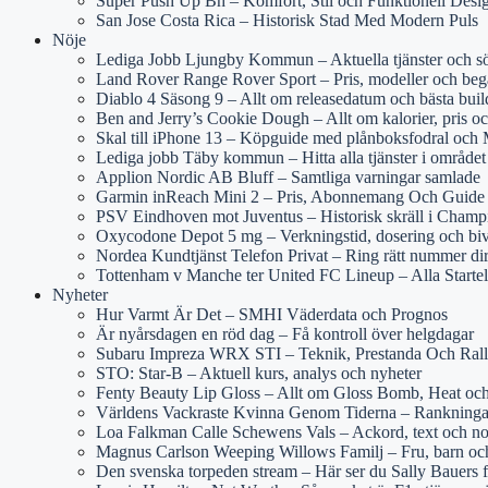
Super Push Up Bh – Komfort, Stil och Funktionell Desi
San Jose Costa Rica – Historisk Stad Med Modern Puls
Nöje
Lediga Jobb Ljungby Kommun – Aktuella tjänster och s
Land Rover Range Rover Sport – Pris, modeller och beg
Diablo 4 Säsong 9 – Allt om releasedatum och bästa buil
Ben and Jerry’s Cookie Dough – Allt om kalorier, pris oc
Skal till iPhone 13 – Köpguide med plånboksfodral och
Lediga jobb Täby kommun – Hitta alla tjänster i området
Applion Nordic AB Bluff – Samtliga varningar samlade
Garmin inReach Mini 2 – Pris, Abonnemang Och Guide
PSV Eindhoven mot Juventus – Historisk skräll i Cham
Oxycodone Depot 5 mg – Verkningstid, dosering och bi
Nordea Kundtjänst Telefon Privat – Ring rätt nummer di
Tottenham v Manche ter United FC Lineup – Alla Starte
Nyheter
Hur Varmt Är Det – SMHI Väderdata och Prognos
Är nyårsdagen en röd dag – Få kontroll över helgdagar
Subaru Impreza WRX STI – Teknik, Prestanda Och Rall
STO: Star-B – Aktuell kurs, analys och nyheter
Fenty Beauty Lip Gloss – Allt om Gloss Bomb, Heat och
Världens Vackraste Kvinna Genom Tiderna – Rankninga
Loa Falkman Calle Schewens Vals – Ackord, text och no
Magnus Carlson Weeping Willows Familj – Fru, barn och
Den svenska torpeden stream – Här ser du Sally Bauers 