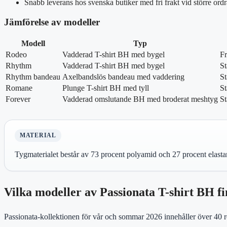
Snabb leverans hos svenska butiker med fri frakt vid större ordr
Jämförelse av modeller
Modell
Typ
Rodeo
Vadderad T-shirt BH med bygel
Fr
Rhythm
Vadderad T-shirt BH med bygel
S
Rhythm bandeau
Axelbandslös bandeau med vaddering
S
Romane
Plunge T-shirt BH med tyll
S
Forever
Vadderad omslutande BH med broderat meshtyg
S
MATERIAL
Tygmaterialet består av 73 procent polyamid och 27 procent elasta
Vilka modeller av Passionata T-shirt BH f
Passionata-kollektionen för vår och sommar 2026 innehåller över 40 r