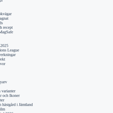
gn
ökvägar
agnat
ds
h recept
 MagSafe
 2025
pions League
verkningar
rekt
lvor
yarv
 varianter
r och Ikoner
ter
 hästgård i Jämtland
film