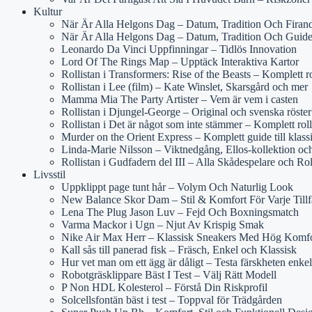
Kultur
När Är Alla Helgons Dag – Datum, Tradition Och Firan
När Är Alla Helgons Dag – Datum, Tradition Och Guid
Leonardo Da Vinci Uppfinningar – Tidlös Innovation
Lord Of The Rings Map – Upptäck Interaktiva Kartor
Rollistan i Transformers: Rise of the Beasts – Komplett r
Rollistan i Lee (film) – Kate Winslet, Skarsgård och mer
Mamma Mia The Party Artister – Vem är vem i casten
Rollistan i Djungel-George – Original och svenska röster
Rollistan i Det är något som inte stämmer – Komplett rol
Murder on the Orient Express – Komplett guide till klass
Linda-Marie Nilsson – Viktnedgång, Ellos-kollektion o
Rollistan i Gudfadern del III – Alla Skådespelare och Rol
Livsstil
Uppklippt page tunt hår – Volym Och Naturlig Look
New Balance Skor Dam – Stil & Komfort För Varje Tillf
Lena The Plug Jason Luv – Fejd Och Boxningsmatch
Varma Mackor i Ugn – Njut Av Krispig Smak
Nike Air Max Herr – Klassisk Sneakers Med Hög Komfo
Kall sås till panerad fisk – Fräsch, Enkel och Klassisk
Hur vet man om ett ägg är dåligt – Testa färskheten enkel
Robotgräsklippare Bäst I Test – Välj Rätt Modell
P Non HDL Kolesterol – Förstå Din Riskprofil
Solcellsfontän bäst i test – Toppval för Trädgården