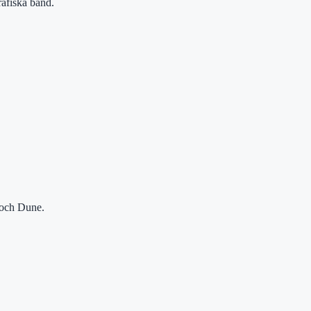
rafiska band.
t och Dune.