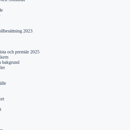
de
e
ollbesättning 2023
lista och premiär 2025
ikern
ch bakgrund
ler
älle
rt
t