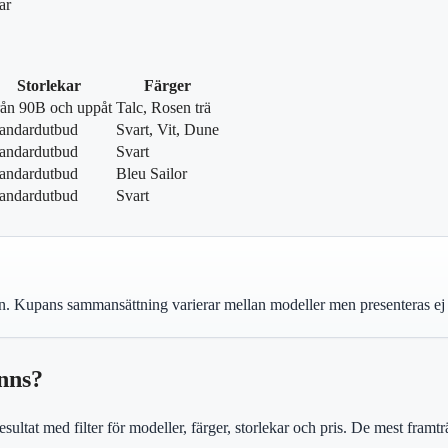
ar
Storlekar
Färger
ån 90B och uppåt
Talc, Rosen trä
tandardutbud
Svart, Vit, Dune
tandardutbud
Svart
tandardutbud
Bleu Sailor
tandardutbud
Svart
n. Kupans sammansättning varierar mellan modeller men presenteras ej i
inns?
esultat med filter för modeller, färger, storlekar och pris. De mest fr