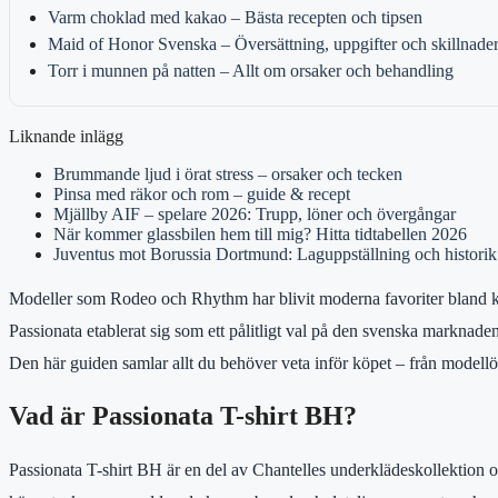
Varm choklad med kakao – Bästa recepten och tipsen
Maid of Honor Svenska – Översättning, uppgifter och skillnade
Torr i munnen på natten – Allt om orsaker och behandling
Liknande inlägg
Brummande ljud i örat stress – orsaker och tecken
Pinsa med räkor och rom – guide & recept
Mjällby AIF – spelare 2026: Trupp, löner och övergångar
När kommer glassbilen hem till mig? Hitta tidtabellen 2026
Juventus mot Borussia Dortmund: Laguppställning och historik
Modeller som Rodeo och Rhythm har blivit moderna favoriter bland kv
Passionata etablerat sig som ett pålitligt val på den svenska marknaden
Den här guiden samlar allt du behöver veta inför köpet – från modellöv
Vad är Passionata T-shirt BH?
Passionata T-shirt BH är en del av Chantelles underklädeskollektion oc