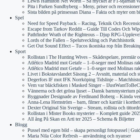
Lewis Hamilton Net Worth – Så mycket är F1-stjärnan v
Pita i Parken Sundbyberg – Meny, priser och recensioner
Sista bilden på prinsessan Diana – Fakta och myter om b
Spel
Need for Speed Payback – Racing, Teknik Och Recensi
Escape from Tarkov Reddit – Guide Till Codes Och Wip
Pathfinder Wrath of the Righteous – Djup RPG-Uppleve
Lords of the Fallen – Spelutveckling och Patchhistorik
Get Out Sound Effect – Tucos ikoniska rop från Breaki
Sport
Rollistan i The Hunting Wives – Skådespelare, premiär 
Atlético Madrid mot Getafe – 1–0-seger med Molinas rake
Atlético Madrid mot Getafe – 1–0-seger med Molinas rak
Livet i Bokstavslandet Säsong 2 – Avsnitt, material och s
Degerfors IF mot IFK Norrköping Tidslinje – Matchhist
Vem var bläckfisken i Masked Singer – IJustWantToBeCo
Vännerna och det gröna ljuset – Dansk barnmysterium 
Byggnader Designade av Ferdinand Boberg – Kända ver
Anna-Lena Hemström – barn, filmer och karriär i korthet
Dexter Original Sin Sverige – Stream, rollista och tittord
Rollistan i Mister Books mysterier – Komplett guide 202
All ång På Skan en Arti ter 2025 – Schema & Biljetter
Blogg
Pussel med egen bild – skapa personligt fotopussel | Gui
Maria Nila Color Refresh – användning och nyanser