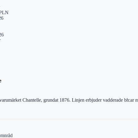
K/PLN
26
26
r
e
 varumärket Chantelle, grundat 1876. Linjen erbjuder vadderade bh:ar m
Sömnråd