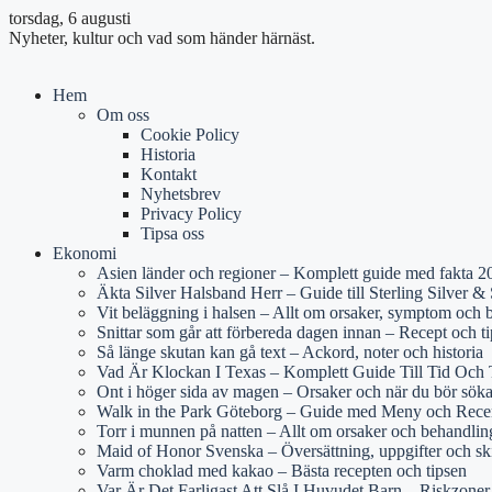
torsdag, 6 augusti
Nyheter, kultur och vad som händer härnäst.
Hem
Om oss
Cookie Policy
Historia
Kontakt
Nyhetsbrev
Privacy Policy
Tipsa oss
Ekonomi
Asien länder och regioner – Komplett guide med fakta 2
Äkta Silver Halsband Herr – Guide till Sterling Silver & S
Vit beläggning i halsen – Allt om orsaker, symptom och 
Snittar som går att förbereda dagen innan – Recept och ti
Så länge skutan kan gå text – Ackord, noter och historia
Vad Är Klockan I Texas – Komplett Guide Till Tid Och 
Ont i höger sida av magen – Orsaker och när du bör sök
Walk in the Park Göteborg – Guide med Meny och Rece
Torr i munnen på natten – Allt om orsaker och behandlin
Maid of Honor Svenska – Översättning, uppgifter och sk
Varm choklad med kakao – Bästa recepten och tipsen
Var Är Det Farligast Att Slå I Huvudet Barn – Riskzone