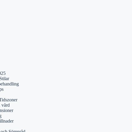
025
tilar
behandling
ps
Tidszoner
a vård
nsioner
g
illnader
r och Sömnråd