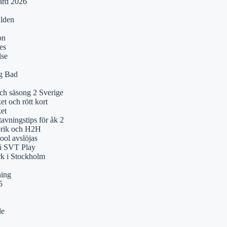
ärd 2026
ilden
on
es
lse
ng Bad
och säsong 2 Sverige
t och rött kort
et
tavningstips för åk 2
orik och H2H
ol avslöjas
på SVT Play
k i Stockholm
ning
5
de