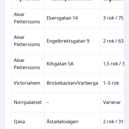
Alvar
Ekersgatan 14
3 rok / 75 
Petterssons
Alvar
Engelbrektsgatan 9
2 rok / 63 
Petterssons
Alvar
Kilsgatan 5A
1,5 rok / 38
Petterssons
Victoriahem
Brickebacken/Varberga
1–5 rok
Norrpalatset
–
Varierar
Qasa
Åstadalsvägen
2 rok / 31 