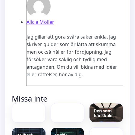
Alicia Möller
Jag gillar att göra svåra saker enkla. Jag
skriver guider som är lätta att skumma
men också håller för fördjupning. Jag
försöker vara saklig och tydlig med
antaganden. Om du vill bidra med idéer
eller rättelser, hör av dig.
Rollback
Kort dikt till
Missa inte
Issues – Fix
barn:
Time
exempel
Desync in
och
Den som
Proxmox,
skrivtips för
bär skuld –
DBs and
dopkort
Maria Nila
Streaming
Fedora
Color
och
Refresh –
Recensioner
Användning,