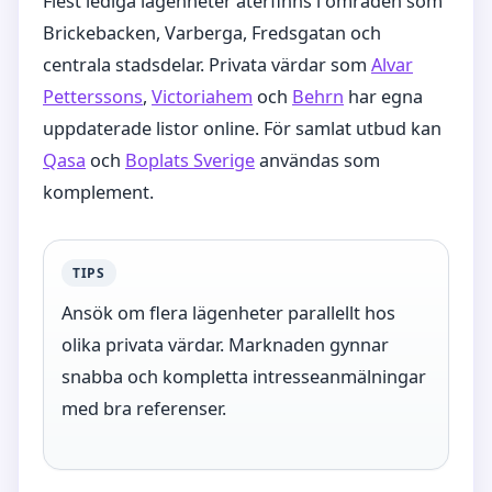
Flest lediga lägenheter återfinns i områden som
Brickebacken, Varberga, Fredsgatan och
centrala stadsdelar. Privata värdar som
Alvar
Petterssons
,
Victoriahem
och
Behrn
har egna
uppdaterade listor online. För samlat utbud kan
Qasa
och
Boplats Sverige
användas som
komplement.
TIPS
Ansök om flera lägenheter parallellt hos
olika privata värdar. Marknaden gynnar
snabba och kompletta intresseanmälningar
med bra referenser.