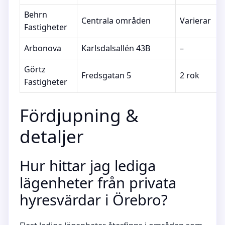
Behrn
Centrala områden
Varierar
Fastigheter
Arbonova
Karlsdalsallén 43B
–
Görtz
Fredsgatan 5
2 rok
Fastigheter
Fördjupning &
detaljer
Hur hittar jag lediga
lägenheter från privata
hyresvärdar i Örebro?