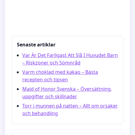
Senaste artiklar
Var Är Det Farligast Att Slå I Huvudet Barn
– Riskzoner och Sömnråd
Varm choklad med kakao – Bästa
recepten och tipsen
Maid of Honor Svenska – Översättning,
uppgifter och skillnader
Torr i munnen på natten – Allt om orsaker
och behandling