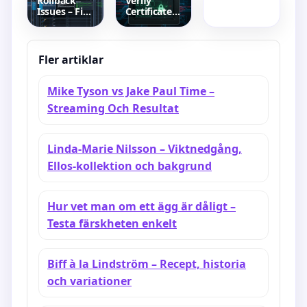
Rollback
Verify
nyanser och
Issues – Fix
Certificate
täckning
Time
Chain
Desync in
OpenSSL –
Proxmox,
Fix
DBs and
Common
Fler artiklar
Fedora
Errors
Mike Tyson vs Jake Paul Time –
Streaming Och Resultat
Linda-Marie Nilsson – Viktnedgång,
Ellos-kollektion och bakgrund
Hur vet man om ett ägg är dåligt –
Testa färskheten enkelt
Biff à la Lindström – Recept, historia
och variationer