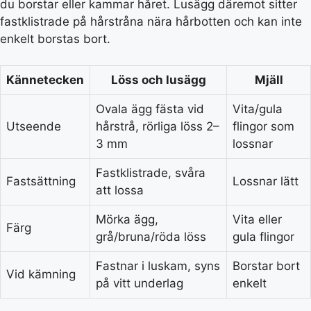
du borstar eller kammar håret. Lusägg däremot sitter
fastklistrade på hårstråna nära hårbotten och kan inte
enkelt borstas bort.
Kännetecken
Löss och lusägg
Mjäll
Ovala ägg fästa vid
Vita/gula
Utseende
hårstrå, rörliga löss 2–
flingor som
3 mm
lossnar
Fastklistrade, svåra
Fastsättning
Lossnar lätt
att lossa
Mörka ägg,
Vita eller
Färg
grå/bruna/röda löss
gula flingor
Fastnar i luskam, syns
Borstar bort
Vid kämning
på vitt underlag
enkelt