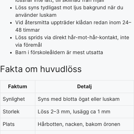
lossnar inte lätt, till skillnad från mjäll
Löss syns tydligast mot ljus bakgrund när du
använder luskam
Vid återsmitta uppträder klådan redan inom 24–
48 timmar
Löss sprids via direkt hår-mot-hår-kontakt, inte
via föremål
Barn i förskoleåldern är mest utsatta
Fakta om huvudlöss
Faktum
Detalj
Synlighet
Syns med blotta ögat eller luskam
Storlek
Löss 2–3 mm, lusägg ca 1 mm
Plats
Hårbotten, nacken, bakom öronen