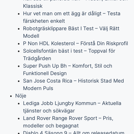
Klassisk
Hur vet man om ett ägg är dåligt – Testa
färskheten enkelt
Robotgräsklippare Bäst I Test – Välj Rätt
Modell
P Non HDL Kolesterol – Förstå Din Riskprofil
Solcellsfontän bäst i test – Toppval för
Trädgården
Super Push Up Bh – Komfort, Stil och
Funktionell Design
San Jose Costa Rica – Historisk Stad Med
Modern Puls
Nöje
Lediga Jobb Ljungby Kommun – Aktuella
tjänster och sökvägar
Land Rover Range Rover Sport – Pris,
modeller och begagnat
Diablo 4 Säsong 9 – Allt om releasedatum