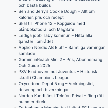
och bästa builds
Ben and Jerry’s Cookie Dough – Allt om
kalorier, pris och recept
Skal till iPhone 13 – Köpguide med
plånboksfodral och MagSafe
Lediga jobb Täby kommun – Hitta alla
tjänster i området
Applion Nordic AB Bluff – Samtliga varningar
samlade
Garmin inReach Mini 2 – Pris, Abonnemang
Och Guide 2025
PSV Eindhoven mot Juventus – Historisk
skräll i Champions League
Oxycodone Depot 5 mg – Verkningstid,
dosering och biverkningar
Nordea Kundtjänst Telefon Privat – Ring rätt
nummer direkt
Tottenham v Manche ter United FC Lineup –