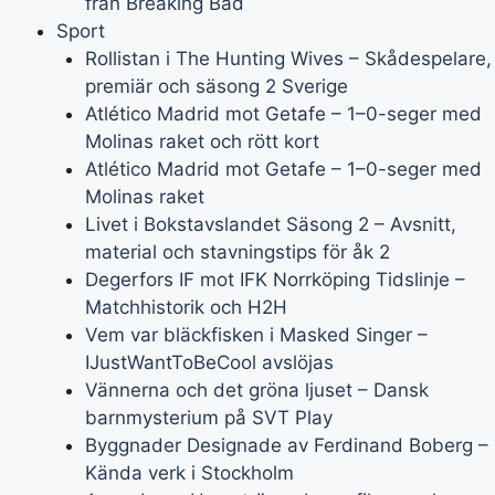
från Breaking Bad
Sport
Rollistan i The Hunting Wives – Skådespelare,
premiär och säsong 2 Sverige
Atlético Madrid mot Getafe – 1–0-seger med
Molinas raket och rött kort
Atlético Madrid mot Getafe – 1–0-seger med
Molinas raket
Livet i Bokstavslandet Säsong 2 – Avsnitt,
material och stavningstips för åk 2
Degerfors IF mot IFK Norrköping Tidslinje –
Matchhistorik och H2H
Vem var bläckfisken i Masked Singer –
IJustWantToBeCool avslöjas
Vännerna och det gröna ljuset – Dansk
barnmysterium på SVT Play
Byggnader Designade av Ferdinand Boberg –
Kända verk i Stockholm