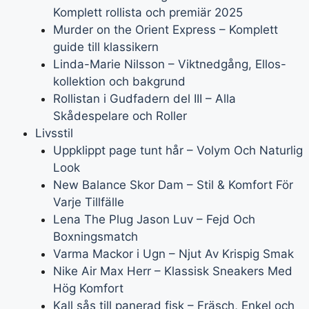
Komplett rollista och premiär 2025
Murder on the Orient Express – Komplett
guide till klassikern
Linda-Marie Nilsson – Viktnedgång, Ellos-
kollektion och bakgrund
Rollistan i Gudfadern del III – Alla
Skådespelare och Roller
Livsstil
Uppklippt page tunt hår – Volym Och Naturlig
Look
New Balance Skor Dam – Stil & Komfort För
Varje Tillfälle
Lena The Plug Jason Luv – Fejd Och
Boxningsmatch
Varma Mackor i Ugn – Njut Av Krispig Smak
Nike Air Max Herr – Klassisk Sneakers Med
Hög Komfort
Kall sås till panerad fisk – Fräsch, Enkel och