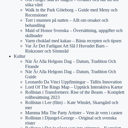
söka vård
Walk in the Park Göteborg – Guide med Meny och
Recensioner
Torr i munnen på natten – Allt om orsaker och
behandling
Maid of Honor Svenska – Översättning, uppgifter och
skillnader
Varm choklad med kakao – Bästa recepten och tipsen
Var Är Det Farligast Att Slå I Huvudet Barn –
Riskzoner och Sömnråd
Kultur
När Är Alla Helgons Dag – Datum, Tradition Och
Firande
När Är Alla Helgons Dag – Datum, Tradition Och
Guide
Leonardo Da Vinci Uppfinningar – Tidlös Innovation
Lord Of The Rings Map – Upptäck Interaktiva Kartor
Rollistan i Transformers: Rise of the Beasts – Komplett
rollbesättning 2023
Rollistan i Lee (film) – Kate Winslet, Skarsgård och
mer
Mamma Mia The Party Artister – Vem är vem i casten
Rollistan i Djungel-George – Original och svenska
röster