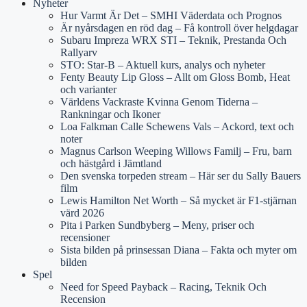
Nyheter
Hur Varmt Är Det – SMHI Väderdata och Prognos
Är nyårsdagen en röd dag – Få kontroll över helgdagar
Subaru Impreza WRX STI – Teknik, Prestanda Och
Rallyarv
STO: Star-B – Aktuell kurs, analys och nyheter
Fenty Beauty Lip Gloss – Allt om Gloss Bomb, Heat
och varianter
Världens Vackraste Kvinna Genom Tiderna –
Rankningar och Ikoner
Loa Falkman Calle Schewens Vals – Ackord, text och
noter
Magnus Carlson Weeping Willows Familj – Fru, barn
och hästgård i Jämtland
Den svenska torpeden stream – Här ser du Sally Bauers
film
Lewis Hamilton Net Worth – Så mycket är F1-stjärnan
värd 2026
Pita i Parken Sundbyberg – Meny, priser och
recensioner
Sista bilden på prinsessan Diana – Fakta och myter om
bilden
Spel
Need for Speed Payback – Racing, Teknik Och
Recension