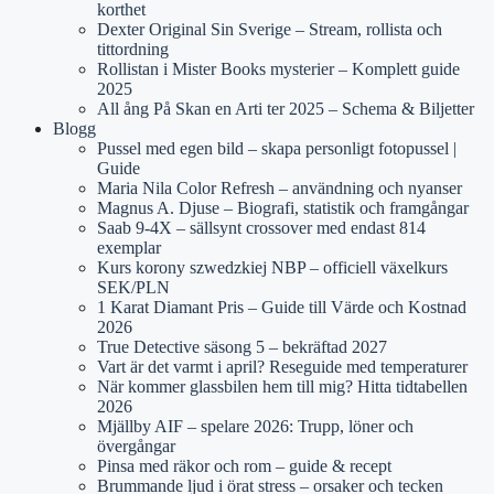
korthet
Dexter Original Sin Sverige – Stream, rollista och
tittordning
Rollistan i Mister Books mysterier – Komplett guide
2025
All ång På Skan en Arti ter 2025 – Schema & Biljetter
Blogg
Pussel med egen bild – skapa personligt fotopussel |
Guide
Maria Nila Color Refresh – användning och nyanser
Magnus A. Djuse – Biografi, statistik och framgångar
Saab 9-4X – sällsynt crossover med endast 814
exemplar
Kurs korony szwedzkiej NBP – officiell växelkurs
SEK/PLN
1 Karat Diamant Pris – Guide till Värde och Kostnad
2026
True Detective säsong 5 – bekräftad 2027
Vart är det varmt i april? Reseguide med temperaturer
När kommer glassbilen hem till mig? Hitta tidtabellen
2026
Mjällby AIF – spelare 2026: Trupp, löner och
övergångar
Pinsa med räkor och rom – guide & recept
Brummande ljud i örat stress – orsaker och tecken