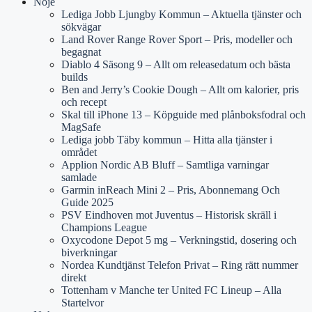
Nöje
Lediga Jobb Ljungby Kommun – Aktuella tjänster och
sökvägar
Land Rover Range Rover Sport – Pris, modeller och
begagnat
Diablo 4 Säsong 9 – Allt om releasedatum och bästa
builds
Ben and Jerry’s Cookie Dough – Allt om kalorier, pris
och recept
Skal till iPhone 13 – Köpguide med plånboksfodral och
MagSafe
Lediga jobb Täby kommun – Hitta alla tjänster i
området
Applion Nordic AB Bluff – Samtliga varningar
samlade
Garmin inReach Mini 2 – Pris, Abonnemang Och
Guide 2025
PSV Eindhoven mot Juventus – Historisk skräll i
Champions League
Oxycodone Depot 5 mg – Verkningstid, dosering och
biverkningar
Nordea Kundtjänst Telefon Privat – Ring rätt nummer
direkt
Tottenham v Manche ter United FC Lineup – Alla
Startelvor