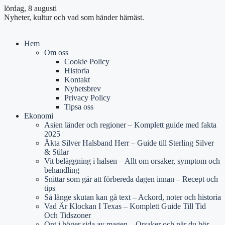
lördag, 8 augusti
Nyheter, kultur och vad som händer härnäst.
Hem
Om oss
Cookie Policy
Historia
Kontakt
Nyhetsbrev
Privacy Policy
Tipsa oss
Ekonomi
Asien länder och regioner – Komplett guide med fakta
2025
Äkta Silver Halsband Herr – Guide till Sterling Silver
& Stilar
Vit beläggning i halsen – Allt om orsaker, symptom och
behandling
Snittar som går att förbereda dagen innan – Recept och
tips
Så länge skutan kan gå text – Ackord, noter och historia
Vad Är Klockan I Texas – Komplett Guide Till Tid
Och Tidszoner
Ont i höger sida av magen – Orsaker och när du bör