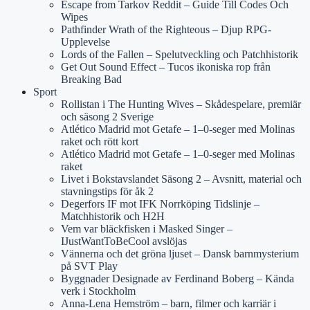
Escape from Tarkov Reddit – Guide Till Codes Och
Wipes
Pathfinder Wrath of the Righteous – Djup RPG-
Upplevelse
Lords of the Fallen – Spelutveckling och Patchhistorik
Get Out Sound Effect – Tucos ikoniska rop från
Breaking Bad
Sport
Rollistan i The Hunting Wives – Skådespelare, premiär
och säsong 2 Sverige
Atlético Madrid mot Getafe – 1–0-seger med Molinas
raket och rött kort
Atlético Madrid mot Getafe – 1–0-seger med Molinas
raket
Livet i Bokstavslandet Säsong 2 – Avsnitt, material och
stavningstips för åk 2
Degerfors IF mot IFK Norrköping Tidslinje –
Matchhistorik och H2H
Vem var bläckfisken i Masked Singer –
IJustWantToBeCool avslöjas
Vännerna och det gröna ljuset – Dansk barnmysterium
på SVT Play
Byggnader Designade av Ferdinand Boberg – Kända
verk i Stockholm
Anna-Lena Hemström – barn, filmer och karriär i