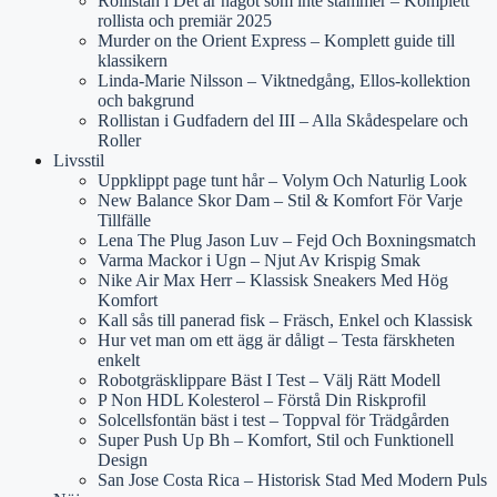
Rollistan i Det är något som inte stämmer – Komplett
rollista och premiär 2025
Murder on the Orient Express – Komplett guide till
klassikern
Linda-Marie Nilsson – Viktnedgång, Ellos-kollektion
och bakgrund
Rollistan i Gudfadern del III – Alla Skådespelare och
Roller
Livsstil
Uppklippt page tunt hår – Volym Och Naturlig Look
New Balance Skor Dam – Stil & Komfort För Varje
Tillfälle
Lena The Plug Jason Luv – Fejd Och Boxningsmatch
Varma Mackor i Ugn – Njut Av Krispig Smak
Nike Air Max Herr – Klassisk Sneakers Med Hög
Komfort
Kall sås till panerad fisk – Fräsch, Enkel och Klassisk
Hur vet man om ett ägg är dåligt – Testa färskheten
enkelt
Robotgräsklippare Bäst I Test – Välj Rätt Modell
P Non HDL Kolesterol – Förstå Din Riskprofil
Solcellsfontän bäst i test – Toppval för Trädgården
Super Push Up Bh – Komfort, Stil och Funktionell
Design
San Jose Costa Rica – Historisk Stad Med Modern Puls