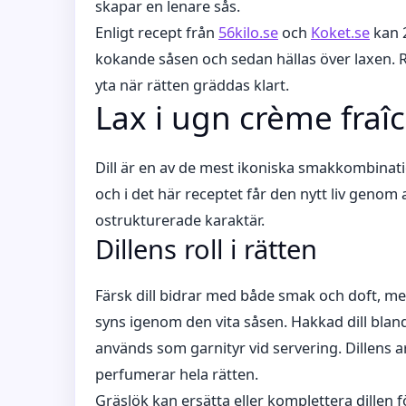
skapar en lenare sås.
Enligt recept från
56kilo.se
och
Koket.se
kan 2
kokande såsen och sedan hällas över laxen. R
yta när rätten gräddas klart.
Lax i ugn crème fraîc
Dill är en av de mest ikoniska smakkombinat
och i det här receptet får den nytt liv gen
ostrukturerade karaktär.
Dillens roll i rätten
Färsk dill bidrar med både smak och doft, m
syns igenom den vita såsen. Hakkad dill bland
används som garnityr vid servering. Dillens a
perfumerar hela rätten.
Gräslök kan ersätta eller komplettera dillen f