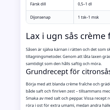
Färsk dill
0,5–1 dl
Dijonsenap
1 tsk–1 msk
Lax i ugn sås crème 
Såsen är själva kärnan i rätten och det som s
tillagningsmetoder. Genom att låta laxen gr
samtidigt som den hålls saftig och möra.
Grundrecept för citronså
Börja med att blanda crème fraîche och grädde 
både saft och finriven zest – tillsammans med
Smaka av med salt och peppar. Vissa recept
röra i ost för extra umami, medan andra hälle