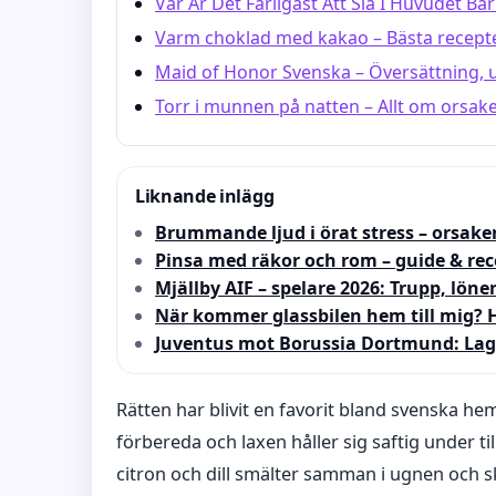
Var Är Det Farligast Att Slå I Huvudet B
Varm choklad med kakao – Bästa recept
Maid of Honor Svenska – Översättning, u
Torr i munnen på natten – Allt om orsak
Liknande inlägg
Brummande ljud i örat stress – orsake
Pinsa med räkor och rom – guide & rec
Mjällby AIF – spelare 2026: Trupp, lön
När kommer glassbilen hem till mig? H
Juventus mot Borussia Dortmund: Lagu
Rätten har blivit en favorit bland svenska hem
förbereda och laxen håller sig saftig under t
citron och dill smälter samman i ugnen och