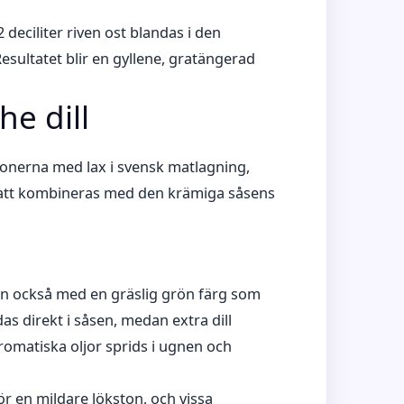
 deciliter riven ost blandas i den
esultatet blir en gyllene, gratängerad
he dill
ionerna med lax i svensk matlagning,
om att kombineras med den krämiga såsens
en också med en gräslig grön färg som
as direkt i såsen, medan extra dill
romatiska oljor sprids i ugnen och
ör en mildare lökston, och vissa