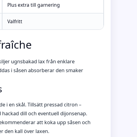
Plus extra till garnering
Valfritt
fraîche
kiljer ugnsbakad lax från enklare
äddas i såsen absorberar den smaker
s
i en skål. Tillsätt pressad citron –
 hackad dill och eventuell dijonsenap.
 rekommenderar att koka upp såsen och
r den kall över laxen.