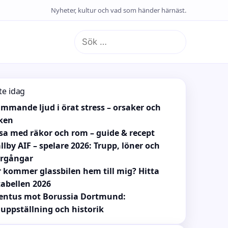
Nyheter, kultur och vad som händer härnäst.
Sök
efter:
te idag
mmande ljud i örat stress – orsaker och
ken
sa med räkor och rom – guide & recept
llby AIF – spelare 2026: Trupp, löner och
ergångar
 kommer glassbilen hem till mig? Hitta
tabellen 2026
entus mot Borussia Dortmund:
uppställning och historik