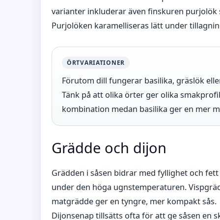
varianter inkluderar även finskuren purjolök
Purjolöken karamelliseras lätt under tillagni
ÖRTVARIATIONER
Förutom dill fungerar basilika, gräslök ell
Tänk på att olika örter ger olika smakprofil
kombination medan basilika ger en mer m
Grädde och dijon
Grädden i såsen bidrar med fyllighet och fett 
under den höga ugnstemperaturen. Vispgräd
matgrädde ger en tyngre, mer kompakt sås.
Dijonsenap tillsätts ofta för att ge såsen e