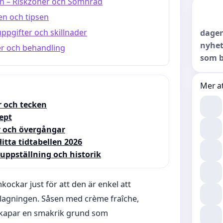
arn – Riskzoner och Sömnråd
en och tipsen
ppgifter och skillnader
dagen
nyhet
er och behandling
som b
Mer at
r och tecken
ept
er och övergångar
itta tidtabellen 2026
ppställning och historik
kockar just för att den är enkel att
illagningen. Såsen med crème fraîche,
 skapar en smakrik grund som