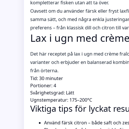
kompletterar fisken utan att ta över.
Oavsett om du använder färsk eller fryst lax
samma sätt, och med några enkla justeringa
preferens – från klassisk dill och citron till 
Lax i ugn med crème 
Det här receptet på lax i ugn med crème fra
varianter och erbjuder en balanserad kombin
från örterna.
Tid: 30 minuter
Portioner: 4
Svårighetsgrad: Lätt
Ugnstemperatur: 175–200°C
Viktiga tips för lyckat resu
Använd färsk citron – både saft och ze