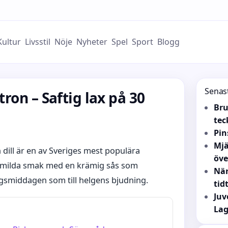
Kultur
Livsstil
Nöje
Nyheter
Spel
Sport
Blogg
Senas
tron – Saftig lax på 30
Bru
tec
Pin
Mjä
dill är en av Sveriges mest populära
öv
ns milda smak med en krämig sås som
När
dagsmiddagen som till helgens bjudning.
tid
Juv
Lag