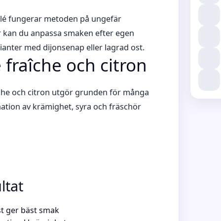
filé fungerar metoden på ungefär
r kan du anpassa smaken efter egen
varianter med dijonsenap eller lagrad ost.
fraîche och citron
îche och citron utgör grunden för många
ation av krämighet, syra och fräschör
ltat
st ger bäst smak