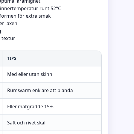
optimal krämighet
d innertemperatur runt 52°C
nsformen för extra smak
er laxen
g
a textur
TIPS
Med eller utan skinn
Rumsvarm enklare att blanda
Eller matgrädde 15%
Saft och rivet skal