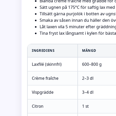
Blanda crème fraîche med grädde för 
Sätt ugnen på 175°C för saftig lax me
Tillsätt gärna purjolök i botten av ug
Smaka av såsen innan du häller den öv
Låt laxen vila 5 minuter efter gräddnin
Tina fryst lax långsamt i kylen för bäst
INGREDIENS
MÄNGD
Laxfilé (skinnfri)
600–800 g
Crème fraîche
2–3 dl
Vispgrädde
3–4 dl
Citron
1 st