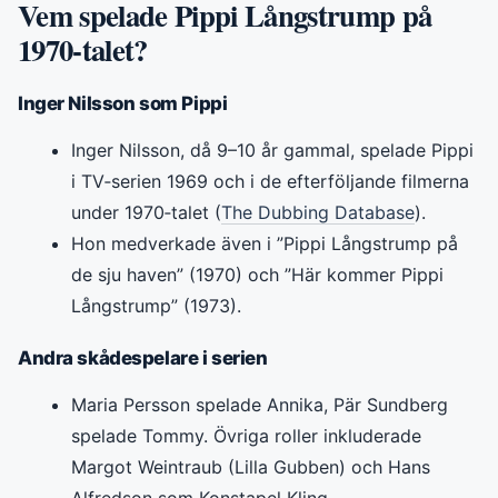
Vem spelade Pippi Långstrump på
1970‑talet?
Inger Nilsson som Pippi
Inger Nilsson, då 9–10 år gammal, spelade Pippi
i TV‑serien 1969 och i de efterföljande filmerna
under 1970‑talet (
The Dubbing Database
).
Hon medverkade även i ”Pippi Långstrump på
de sju haven” (1970) och ”Här kommer Pippi
Långstrump” (1973).
Andra skådespelare i serien
Maria Persson spelade Annika, Pär Sundberg
spelade Tommy. Övriga roller inkluderade
Margot Weintraub (Lilla Gubben) och Hans
Alfredson som Konstapel Kling.