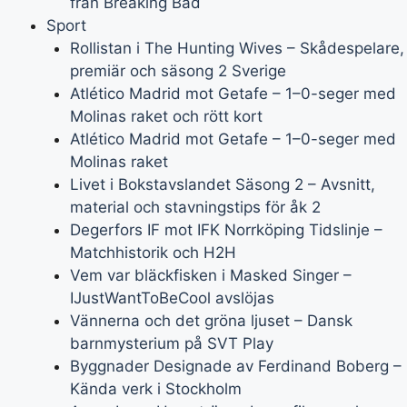
från Breaking Bad
Sport
Rollistan i The Hunting Wives – Skådespelare,
premiär och säsong 2 Sverige
Atlético Madrid mot Getafe – 1–0-seger med
Molinas raket och rött kort
Atlético Madrid mot Getafe – 1–0-seger med
Molinas raket
Livet i Bokstavslandet Säsong 2 – Avsnitt,
material och stavningstips för åk 2
Degerfors IF mot IFK Norrköping Tidslinje –
Matchhistorik och H2H
Vem var bläckfisken i Masked Singer –
IJustWantToBeCool avslöjas
Vännerna och det gröna ljuset – Dansk
barnmysterium på SVT Play
Byggnader Designade av Ferdinand Boberg –
Kända verk i Stockholm