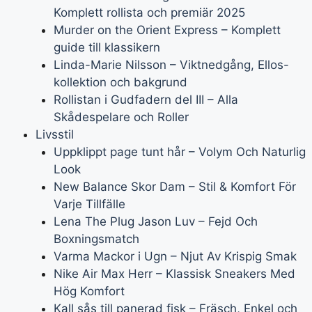
Komplett rollista och premiär 2025
Murder on the Orient Express – Komplett
guide till klassikern
Linda-Marie Nilsson – Viktnedgång, Ellos-
kollektion och bakgrund
Rollistan i Gudfadern del III – Alla
Skådespelare och Roller
Livsstil
Uppklippt page tunt hår – Volym Och Naturlig
Look
New Balance Skor Dam – Stil & Komfort För
Varje Tillfälle
Lena The Plug Jason Luv – Fejd Och
Boxningsmatch
Varma Mackor i Ugn – Njut Av Krispig Smak
Nike Air Max Herr – Klassisk Sneakers Med
Hög Komfort
Kall sås till panerad fisk – Fräsch, Enkel och