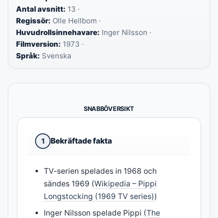
Antal avsnitt:
13 ·
Regissör:
Olle Hellbom ·
Huvudrollsinnehavare:
Inger Nilsson ·
Filmversion:
1973 ·
Språk:
Svenska
SNABBÖVERSIKT
Bekräftade fakta
1
TV-serien spelades in 1968 och
sändes 1969 (
Wikipedia – Pippi
Longstocking (1969 TV series)
)
Inger Nilsson spelade Pippi (
The