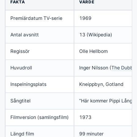
FAKTA
VÄRDE
Premiärdatum TV-serie
1969
Antal avsnitt
13 (Wikipedia)
Regissör
Olle Hellbom
Huvudroll
Inger Nilsson (
The Dubbi
Inspelningsplats
Kneippbyn, Gotland
Sångtitel
”Här kommer Pippi Långs
Filmversion (samlingsfilm)
1973
Längd film
99 minuter