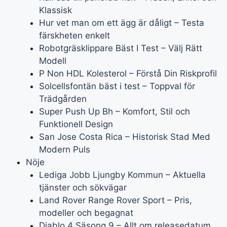
Klassisk
Hur vet man om ett ägg är dåligt – Testa
färskheten enkelt
Robotgräsklippare Bäst I Test – Välj Rätt
Modell
P Non HDL Kolesterol – Förstå Din Riskprofil
Solcellsfontän bäst i test – Toppval för
Trädgården
Super Push Up Bh – Komfort, Stil och
Funktionell Design
San Jose Costa Rica – Historisk Stad Med
Modern Puls
Nöje
Lediga Jobb Ljungby Kommun – Aktuella
tjänster och sökvägar
Land Rover Range Rover Sport – Pris,
modeller och begagnat
Diablo 4 Säsong 9 – Allt om releasedatum