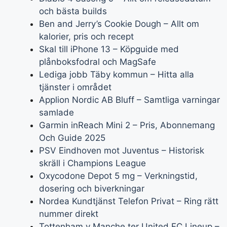
och bästa builds
Ben and Jerry’s Cookie Dough – Allt om
kalorier, pris och recept
Skal till iPhone 13 – Köpguide med
plånboksfodral och MagSafe
Lediga jobb Täby kommun – Hitta alla
tjänster i området
Applion Nordic AB Bluff – Samtliga varningar
samlade
Garmin inReach Mini 2 – Pris, Abonnemang
Och Guide 2025
PSV Eindhoven mot Juventus – Historisk
skräll i Champions League
Oxycodone Depot 5 mg – Verkningstid,
dosering och biverkningar
Nordea Kundtjänst Telefon Privat – Ring rätt
nummer direkt
Tottenham v Manche ter United FC Lineup –