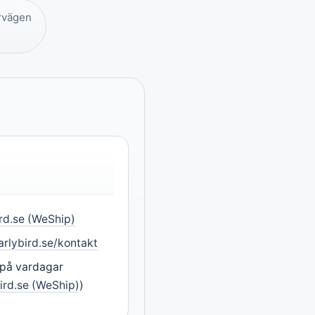
rvägen
rd.se (WeShip)
arlybird.se/kontakt
 på vardagar
ird.se (WeShip)
)