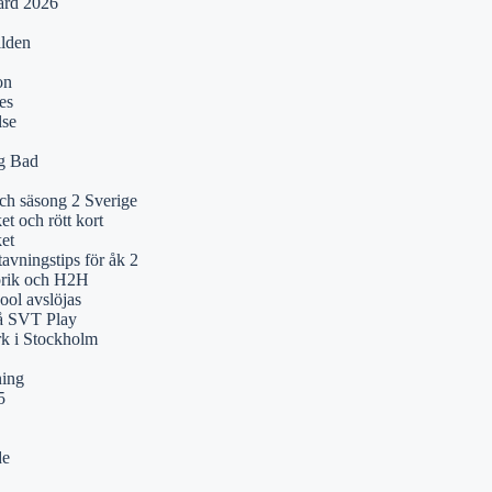
ärd 2026
ilden
on
es
lse
ng Bad
och säsong 2 Sverige
t och rött kort
et
tavningstips för åk 2
orik och H2H
ol avslöjas
på SVT Play
k i Stockholm
ning
5
de