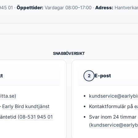
45 01 ·
Öppettider:
Vardagar 08:00–17:00 ·
Adress:
Hantverka
SNABBÖVERSIKT
kt
E‑post
2
itta.se)
kundservice@earlybi
–
Early Bird kundtjänst
Kontaktformulär på
e
äntetid (
08‑531 945 01
Svar inom 24 timmar
(
kundservice@earlyb