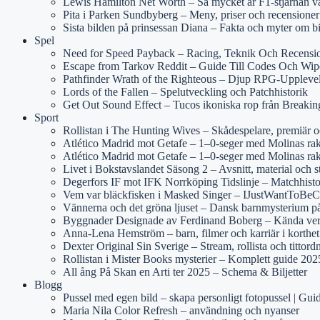
Lewis Hamilton Net Worth – Så mycket är F1-stjärnan v
Pita i Parken Sundbyberg – Meny, priser och recensioner
Sista bilden på prinsessan Diana – Fakta och myter om b
Spel
Need for Speed Payback – Racing, Teknik Och Recensi
Escape from Tarkov Reddit – Guide Till Codes Och Wip
Pathfinder Wrath of the Righteous – Djup RPG-Uppleve
Lords of the Fallen – Spelutveckling och Patchhistorik
Get Out Sound Effect – Tucos ikoniska rop från Breaki
Sport
Rollistan i The Hunting Wives – Skådespelare, premiär 
Atlético Madrid mot Getafe – 1–0-seger med Molinas rake
Atlético Madrid mot Getafe – 1–0-seger med Molinas rak
Livet i Bokstavslandet Säsong 2 – Avsnitt, material och s
Degerfors IF mot IFK Norrköping Tidslinje – Matchhist
Vem var bläckfisken i Masked Singer – IJustWantToBeCo
Vännerna och det gröna ljuset – Dansk barnmysterium 
Byggnader Designade av Ferdinand Boberg – Kända ver
Anna-Lena Hemström – barn, filmer och karriär i korthet
Dexter Original Sin Sverige – Stream, rollista och tittord
Rollistan i Mister Books mysterier – Komplett guide 202
All ång På Skan en Arti ter 2025 – Schema & Biljetter
Blogg
Pussel med egen bild – skapa personligt fotopussel | Gui
Maria Nila Color Refresh – användning och nyanser