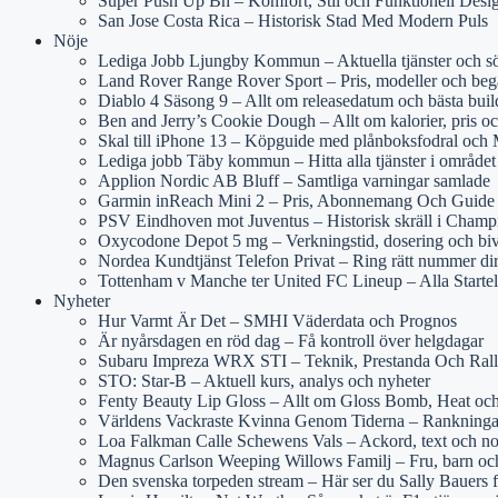
Super Push Up Bh – Komfort, Stil och Funktionell Desi
San Jose Costa Rica – Historisk Stad Med Modern Puls
Nöje
Lediga Jobb Ljungby Kommun – Aktuella tjänster och s
Land Rover Range Rover Sport – Pris, modeller och beg
Diablo 4 Säsong 9 – Allt om releasedatum och bästa buil
Ben and Jerry’s Cookie Dough – Allt om kalorier, pris oc
Skal till iPhone 13 – Köpguide med plånboksfodral och
Lediga jobb Täby kommun – Hitta alla tjänster i området
Applion Nordic AB Bluff – Samtliga varningar samlade
Garmin inReach Mini 2 – Pris, Abonnemang Och Guide
PSV Eindhoven mot Juventus – Historisk skräll i Cham
Oxycodone Depot 5 mg – Verkningstid, dosering och bi
Nordea Kundtjänst Telefon Privat – Ring rätt nummer di
Tottenham v Manche ter United FC Lineup – Alla Starte
Nyheter
Hur Varmt Är Det – SMHI Väderdata och Prognos
Är nyårsdagen en röd dag – Få kontroll över helgdagar
Subaru Impreza WRX STI – Teknik, Prestanda Och Rall
STO: Star-B – Aktuell kurs, analys och nyheter
Fenty Beauty Lip Gloss – Allt om Gloss Bomb, Heat och
Världens Vackraste Kvinna Genom Tiderna – Rankninga
Loa Falkman Calle Schewens Vals – Ackord, text och no
Magnus Carlson Weeping Willows Familj – Fru, barn och
Den svenska torpeden stream – Här ser du Sally Bauers 