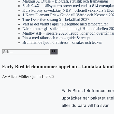
Magnus A. Djuse – Biografi, statistik och framgångar
Saab 9-4X – sällsynt crossover med endast 814 exemplar
Kurs korony szwedzkiej NBP – officiell växelkurs SE
1 Karat Diamant Pris – Guide till Värde och Kostnad 20
True Detective säsong 5 – bekräftad 2027
Vart är det varmt i april? Reseguide med temperaturer
När kommer glassbilen hem till mig? Hitta tidtabellen 20
Mjällby AIF – spelare 2026: Trupp, löner och övergånga
Pinsa med räkor och rom – guide & recept
Brummande ljud i örat stress – orsaker och tecken
Sök
efter:
Early Bird telefonnummer öppet nu – kontakta kund
Av Alicia Möller · juni 21, 2026
Early Birds telefonnummer
upptäcker när paketet ute
eller du bara vill ha svar.