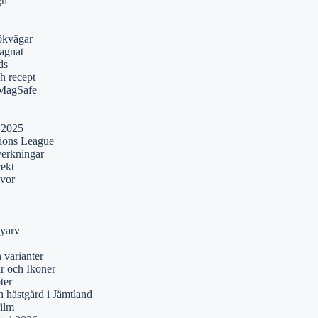
gn
ökvägar
agnat
ds
h recept
 MagSafe
 2025
pions League
verkningar
rekt
lvor
yarv
 varianter
r och Ikoner
ter
 hästgård i Jämtland
film