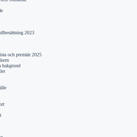
de
e
ollbesättning 2023
lista och premiär 2025
ikern
ch bakgrund
ler
älle
rt
t