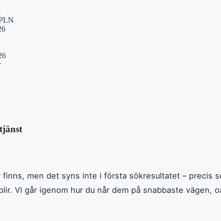
K/PLN
26
26
r
tjänst
 finns, men det syns inte i första sökresultatet – preci
blir. Vi går igenom hur du når dem på snabbaste vägen, o