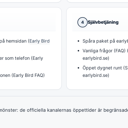
Självbetjäning
4
 på hemsidan (
Early Bird
Spåra paket på early
Vanliga frågor (FAQ)
r som telefon (Early
earlybird.se)
Öppet dygnet runt (
onen (Early Bird FAQ)
earlybird.se)
mönster: de officiella kanalernas öppettider är begränsade 