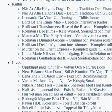
Kultur
När Är Alla Helgons Dag – Datum, Tradition Och Firan
När Är Alla Helgons Dag – Datum, Tradition Och Guid
Leonardo Da Vinci Uppfinningar – Tidlös Innovation
Lord Of The Rings Map – Upptäck Interaktiva Kartor
Rollistan i Transformers: Rise of the Beasts – Komplett r
Rollistan i Lee (film) – Kate Winslet, Skarsgård och mer
Mamma Mia The Party Artister – Vem är vem i casten
Rollistan i Djungel-George – Original och svenska röster
Rollistan i Det är något som inte stämmer – Komplett rol
Murder on the Orient Express – Komplett guide till klass
Linda-Marie Nilsson – Viktnedgång, Ellos-kollektion o
Rollistan i Gudfadern del III – Alla Skådespelare och Rol
Livsstil
Uppklippt page tunt hår – Volym Och Naturlig Look
New Balance Skor Dam – Stil & Komfort För Varje Tillf
Lena The Plug Jason Luv – Fejd Och Boxningsmatch
Varma Mackor i Ugn – Njut Av Krispig Smak
Nike Air Max Herr – Klassisk Sneakers Med Hög Komfo
Kall sås till panerad fisk – Fräsch, Enkel och Klassisk
Hur vet man om ett ägg är dåligt – Testa färskheten enkel
Robotgräsklippare Bäst I Test – Välj Rätt Modell
P Non HDL Kolesterol – Förstå Din Riskprofil
Solcellsfontän bäst i test – Toppval för Trädgården