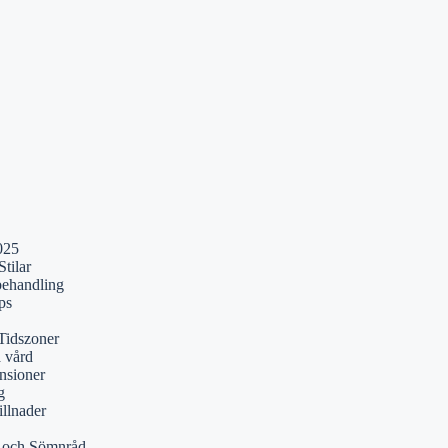
025
tilar
behandling
ps
Tidszoner
a vård
nsioner
g
illnader
r och Sömnråd