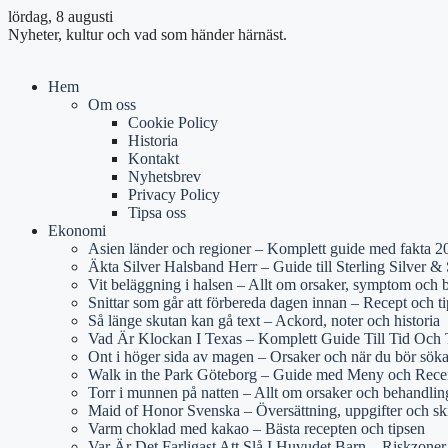
lördag, 8 augusti
Nyheter, kultur och vad som händer härnäst.
Hem
Om oss
Cookie Policy
Historia
Kontakt
Nyhetsbrev
Privacy Policy
Tipsa oss
Ekonomi
Asien länder och regioner – Komplett guide med fakta 2
Äkta Silver Halsband Herr – Guide till Sterling Silver & S
Vit beläggning i halsen – Allt om orsaker, symptom och 
Snittar som går att förbereda dagen innan – Recept och ti
Så länge skutan kan gå text – Ackord, noter och historia
Vad Är Klockan I Texas – Komplett Guide Till Tid Och 
Ont i höger sida av magen – Orsaker och när du bör sök
Walk in the Park Göteborg – Guide med Meny och Rece
Torr i munnen på natten – Allt om orsaker och behandlin
Maid of Honor Svenska – Översättning, uppgifter och sk
Varm choklad med kakao – Bästa recepten och tipsen
Var Är Det Farligast Att Slå I Huvudet Barn – Riskzone