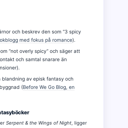
ärnor och beskrev den som ”3 spicy
bokblogg med fokus på romance
).
om ”not overly spicy” och säger att
ontakt och samtal snarare än
nsioner).
 blandning av episk fantasy och
byggnad (
Before We Go Blog, en
ntasyböcker
ler
Serpent & the Wings of Night
, ligger