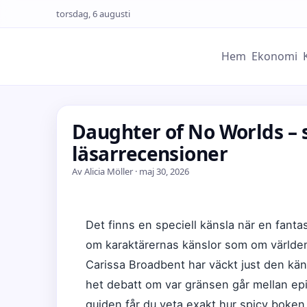
torsdag, 6 augusti
Hem
Ekonomi
Daughter of No Worlds – s
läsarrecensioner
Av Alicia Möller · maj 30, 2026
Det finns en speciell känsla när en fanta
om karaktärernas känslor som om världe
Carissa Broadbent har väckt just den kän
het debatt om var gränsen går mellan epi
guiden får du veta exakt hur spicy boken