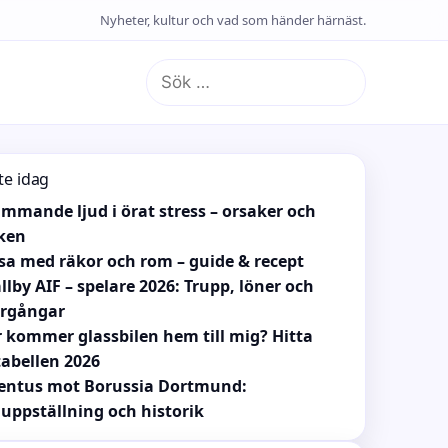
Nyheter, kultur och vad som händer härnäst.
Sök
efter:
te idag
mmande ljud i örat stress – orsaker och
ken
sa med räkor och rom – guide & recept
llby AIF – spelare 2026: Trupp, löner och
ergångar
 kommer glassbilen hem till mig? Hitta
tabellen 2026
entus mot Borussia Dortmund:
uppställning och historik