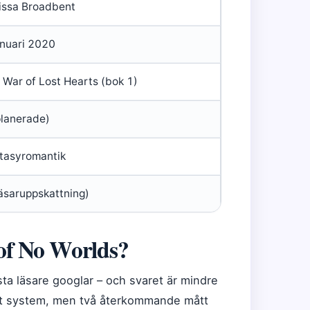
issa Broadbent
anuari 2020
 War of Lost Hearts (bok 1)
planerade)
tasyromantik
läsaruppskattning)
of No Worlds?
sta läsare googlar – och svaret är mindre
ellt system, men två återkommande mått