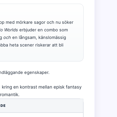
upp med mörkare sagor och nu söker
No Worlds
erbjuder en combo som
ig
och
en långsam, känslomässig
a heta scener riskerar att bli
undläggande egenskaper.
 kring en kontrast mellan episk fantasy
 romantik.
RDE