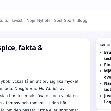
Kultur
Livsstil
Nöje
Nyheter
Spel
Sport
Blogg
Senas
pice, fakta &
Bru
tec
Pin
Mjä
öv
sybok lyckas få en att bry sig lika mycket
När
ns öde.
Daughter of No Worlds
av
tid
Juv
slan hos tusentals läsare – och väckt en
Lag
sk fantasy och romantik. I den här
 är, om den passar vuxna eller ungdomar,