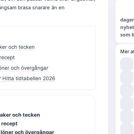
långsam brasa snarare än en
dagen
nyhet
som b
aker och tecken
Mer at
recept
löner och övergångar
 Hitta tidtabellen 2026
saker och tecken
 recept
, löner och övergångar