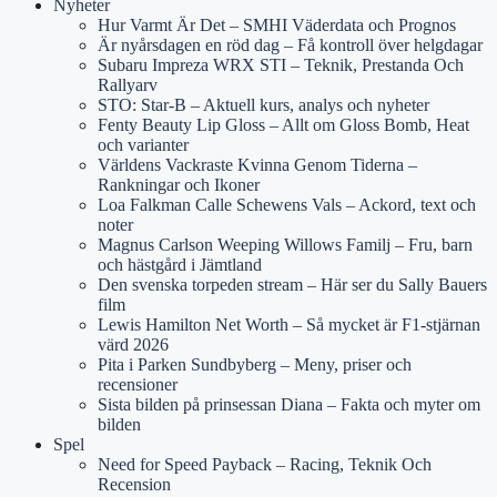
Nyheter
Hur Varmt Är Det – SMHI Väderdata och Prognos
Är nyårsdagen en röd dag – Få kontroll över helgdagar
Subaru Impreza WRX STI – Teknik, Prestanda Och
Rallyarv
STO: Star-B – Aktuell kurs, analys och nyheter
Fenty Beauty Lip Gloss – Allt om Gloss Bomb, Heat
och varianter
Världens Vackraste Kvinna Genom Tiderna –
Rankningar och Ikoner
Loa Falkman Calle Schewens Vals – Ackord, text och
noter
Magnus Carlson Weeping Willows Familj – Fru, barn
och hästgård i Jämtland
Den svenska torpeden stream – Här ser du Sally Bauers
film
Lewis Hamilton Net Worth – Så mycket är F1-stjärnan
värd 2026
Pita i Parken Sundbyberg – Meny, priser och
recensioner
Sista bilden på prinsessan Diana – Fakta och myter om
bilden
Spel
Need for Speed Payback – Racing, Teknik Och
Recension