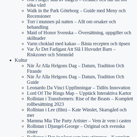
söka vård
Walk in the Park Göteborg – Guide med Meny och
Recensioner
Torr i munnen på natten – Allt om orsaker och
behandling
Maid of Honor Svenska – Översättning, uppgifter och
skillnader
Varm choklad med kakao – Bästa recepten och tipsen
Var Är Det Farligast Att Slå I Huvudet Barn –
Riskzoner och Sömnråd
Kultur
När Är Alla Helgons Dag – Datum, Tradition Och
Firande
När Är Alla Helgons Dag – Datum, Tradition Och
Guide
Leonardo Da Vinci Uppfinningar – Tidlös Innovation
Lord Of The Rings Map – Upptäck Interaktiva Kartor
Rollistan i Transformers: Rise of the Beasts – Komplett
rollbesättning 2023
Rollistan i Lee (film) – Kate Winslet, Skarsgård och
mer
Mamma Mia The Party Artister – Vem är vem i casten
Rollistan i Djungel-George – Original och svenska
röster