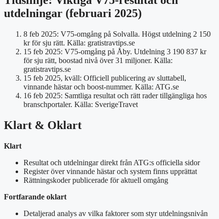
Tidslinje: Viktiga V75-resultat och
utdelningar (februari 2025)
8 feb 2025
: V75-omgång på Solvalla. Högst utdelning 2 150
kr för sju rätt. Källa: gratistravtips.se
15 feb 2025
: V75-omgång på Åby. Utdelning 3 190 837 kr
för sju rätt, boostad nivå över 31 miljoner. Källa:
gratistravtips.se
15 feb 2025, kväll
: Officiell publicering av sluttabell,
vinnande hästar och boost-nummer. Källa: ATG.se
16 feb 2025
: Samtliga resultat och rätt rader tillgängliga hos
branschportaler. Källa: SverigeTravet
Klart & Oklart
Klart
Resultat och utdelningar direkt från ATG:s officiella sidor
Register över vinnande hästar och system finns upprättat
Rättningskoder publicerade för aktuell omgång
Fortfarande oklart
Detaljerad analys av vilka faktorer som styr utdelningsnivån