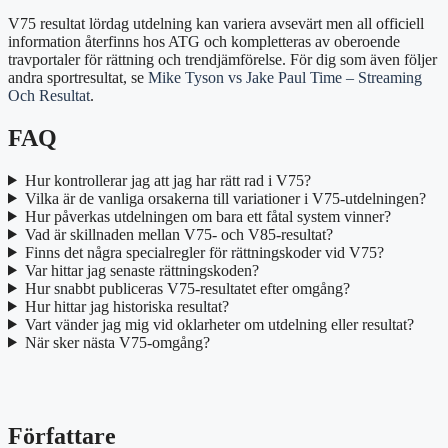
V75 resultat lördag utdelning kan variera avsevärt men all officiell
information återfinns hos ATG och kompletteras av oberoende
travportaler för rättning och trendjämförelse. För dig som även följer
andra sportresultat, se
Mike Tyson vs Jake Paul Time – Streaming
Och Resultat
.
FAQ
Hur kontrollerar jag att jag har rätt rad i V75?
Vilka är de vanliga orsakerna till variationer i V75-utdelningen?
Hur påverkas utdelningen om bara ett fåtal system vinner?
Vad är skillnaden mellan V75- och V85-resultat?
Finns det några specialregler för rättningskoder vid V75?
Var hittar jag senaste rättningskoden?
Hur snabbt publiceras V75-resultatet efter omgång?
Hur hittar jag historiska resultat?
Vart vänder jag mig vid oklarheter om utdelning eller resultat?
När sker nästa V75-omgång?
Författare