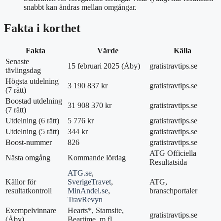
snabbt kan ändras mellan omgångar.
Fakta i korthet
Fakta
Värde
Källa
Senaste
15 februari 2025 (Åby)
gratistravtips.se
tävlingsdag
Högsta utdelning
3 190 837 kr
gratistravtips.se
(7 rätt)
Boostad utdelning
31 908 370 kr
gratistravtips.se
(7 rätt)
Utdelning (6 rätt)
5 776 kr
gratistravtips.se
Utdelning (5 rätt)
344 kr
gratistravtips.se
Boost-nummer
826
gratistravtips.se
ATG Officiella
Nästa omgång
Kommande lördag
Resultatsida
ATG.se
,
Källor för
SverigeTravet
,
ATG,
resultatkontroll
MinAndel.se
,
branschportaler
TravRevyn
Exempelvinnare
Hearts*, Stamsite,
gratistravtips.se
(Åby)
Beartime, m.fl.