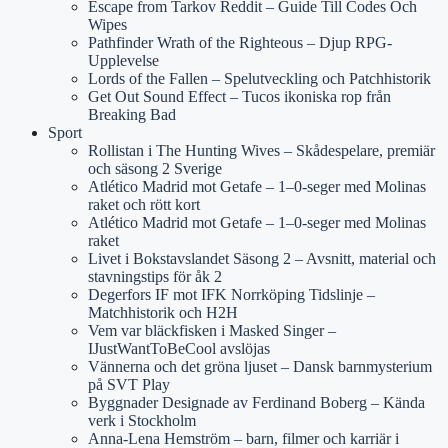
Escape from Tarkov Reddit – Guide Till Codes Och
Wipes
Pathfinder Wrath of the Righteous – Djup RPG-
Upplevelse
Lords of the Fallen – Spelutveckling och Patchhistorik
Get Out Sound Effect – Tucos ikoniska rop från
Breaking Bad
Sport
Rollistan i The Hunting Wives – Skådespelare, premiär
och säsong 2 Sverige
Atlético Madrid mot Getafe – 1–0-seger med Molinas
raket och rött kort
Atlético Madrid mot Getafe – 1–0-seger med Molinas
raket
Livet i Bokstavslandet Säsong 2 – Avsnitt, material och
stavningstips för åk 2
Degerfors IF mot IFK Norrköping Tidslinje –
Matchhistorik och H2H
Vem var bläckfisken i Masked Singer –
IJustWantToBeCool avslöjas
Vännerna och det gröna ljuset – Dansk barnmysterium
på SVT Play
Byggnader Designade av Ferdinand Boberg – Kända
verk i Stockholm
Anna-Lena Hemström – barn, filmer och karriär i