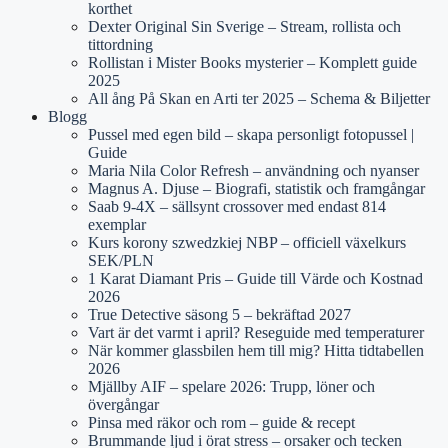
korthet
Dexter Original Sin Sverige – Stream, rollista och
tittordning
Rollistan i Mister Books mysterier – Komplett guide
2025
All ång På Skan en Arti ter 2025 – Schema & Biljetter
Blogg
Pussel med egen bild – skapa personligt fotopussel |
Guide
Maria Nila Color Refresh – användning och nyanser
Magnus A. Djuse – Biografi, statistik och framgångar
Saab 9-4X – sällsynt crossover med endast 814
exemplar
Kurs korony szwedzkiej NBP – officiell växelkurs
SEK/PLN
1 Karat Diamant Pris – Guide till Värde och Kostnad
2026
True Detective säsong 5 – bekräftad 2027
Vart är det varmt i april? Reseguide med temperaturer
När kommer glassbilen hem till mig? Hitta tidtabellen
2026
Mjällby AIF – spelare 2026: Trupp, löner och
övergångar
Pinsa med räkor och rom – guide & recept
Brummande ljud i örat stress – orsaker och tecken