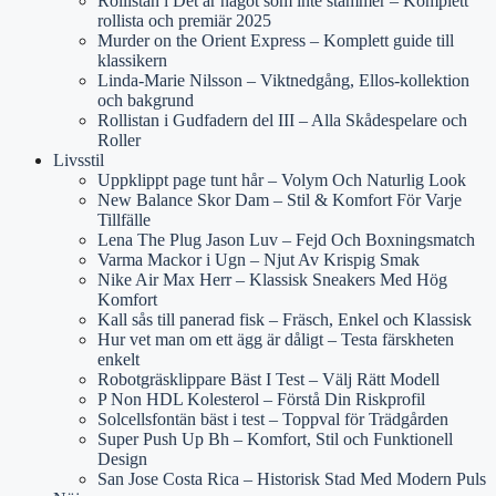
Rollistan i Det är något som inte stämmer – Komplett
rollista och premiär 2025
Murder on the Orient Express – Komplett guide till
klassikern
Linda-Marie Nilsson – Viktnedgång, Ellos-kollektion
och bakgrund
Rollistan i Gudfadern del III – Alla Skådespelare och
Roller
Livsstil
Uppklippt page tunt hår – Volym Och Naturlig Look
New Balance Skor Dam – Stil & Komfort För Varje
Tillfälle
Lena The Plug Jason Luv – Fejd Och Boxningsmatch
Varma Mackor i Ugn – Njut Av Krispig Smak
Nike Air Max Herr – Klassisk Sneakers Med Hög
Komfort
Kall sås till panerad fisk – Fräsch, Enkel och Klassisk
Hur vet man om ett ägg är dåligt – Testa färskheten
enkelt
Robotgräsklippare Bäst I Test – Välj Rätt Modell
P Non HDL Kolesterol – Förstå Din Riskprofil
Solcellsfontän bäst i test – Toppval för Trädgården
Super Push Up Bh – Komfort, Stil och Funktionell
Design
San Jose Costa Rica – Historisk Stad Med Modern Puls