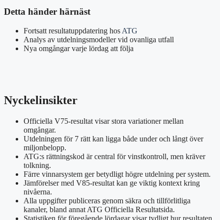
Detta händer härnäst
Fortsatt resultatuppdatering hos
ATG
Analys av utdelningsmodeller vid ovanliga utfall
Nya omgångar varje lördag att följa
Nyckelinsikter
Officiella V75-resultat visar stora variationer mellan
omgångar.
Utdelningen för 7 rätt kan ligga både under och långt över
miljonbelopp.
ATG:s rättningskod är central för vinstkontroll, men kräver
tolkning.
Färre vinnarsystem ger betydligt högre utdelning per system.
Jämförelser med V85-resultat kan ge viktig kontext kring
nivåerna.
Alla uppgifter publiceras genom säkra och tillförlitliga
kanaler, bland annat ATG Officiella Resultatsida.
Statistiken för föregående lördagar visar tydligt hur resultaten