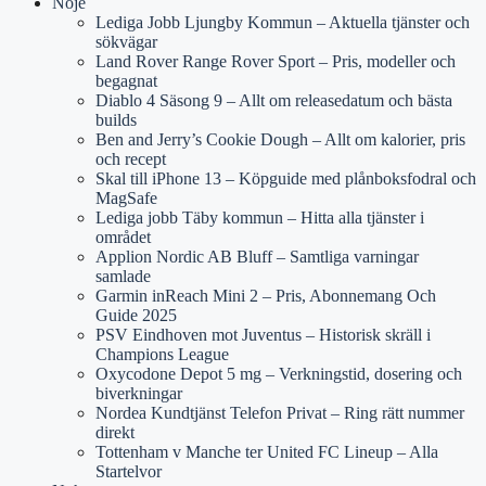
Nöje
Lediga Jobb Ljungby Kommun – Aktuella tjänster och
sökvägar
Land Rover Range Rover Sport – Pris, modeller och
begagnat
Diablo 4 Säsong 9 – Allt om releasedatum och bästa
builds
Ben and Jerry’s Cookie Dough – Allt om kalorier, pris
och recept
Skal till iPhone 13 – Köpguide med plånboksfodral och
MagSafe
Lediga jobb Täby kommun – Hitta alla tjänster i
området
Applion Nordic AB Bluff – Samtliga varningar
samlade
Garmin inReach Mini 2 – Pris, Abonnemang Och
Guide 2025
PSV Eindhoven mot Juventus – Historisk skräll i
Champions League
Oxycodone Depot 5 mg – Verkningstid, dosering och
biverkningar
Nordea Kundtjänst Telefon Privat – Ring rätt nummer
direkt
Tottenham v Manche ter United FC Lineup – Alla
Startelvor