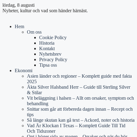
lördag, 8 augusti
Nyheter, kultur och vad som händer härnäst.
Hem
Om oss
Cookie Policy
Historia
Kontakt
Nyhetsbrev
Privacy Policy
Tipsa oss
Ekonomi
Asien länder och regioner – Komplett guide med fakta
2025
Äkta Silver Halsband Herr – Guide till Sterling Silver
& Stilar
Vit beläggning i halsen – Allt om orsaker, symptom och
behandling
Snittar som går att förbereda dagen innan – Recept och
tips
Så länge skutan kan gå text – Ackord, noter och historia
Vad Är Klockan I Texas – Komplett Guide Till Tid
Och Tidszoner
Ont i höger sida av magen – Orsaker och när du bör