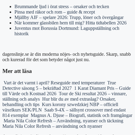
Brummande ljud i örat stress – orsaker och tecken
Pinsa med räkor och rom – guide & recept
Mjällby AIF – spelare 2026: Trupp, löner och övergångar
När kommer glassbilen hem till mig? Hitta tidtabellen 2026
Juventus mot Borussia Dortmund: Laguppställning och
historik
dagenslinje.se är din moderna nöjes- och nyhetsguide. Skarp, snabb
och kurerad för det som betyder något just nu.
Mer att läsa
Vart är det varmt i april? Reseguide med temperaturer
True
Detective säsong 5 – bekräftad 2027
1 Karat Diamant Pris – Guide
till Värde och Kostnad 2026
Tour de Ski resultat 2026 – vinnare,
ställning och analys
Hur blir du av med extraslag? Orsaker,
behandling och tips
Kurs korony szwedzkiej NBP – officiell
växelkurs SEK/PLN
Saab 9-4X – sällsynt crossover med endast
814 exemplar
Magnus A. Djuse – Biografi, statistik och framgångar
Maria Nila Color Refresh – Användning, nyanser och täckning
Maria Nila Color Refresh – användning och nyanser