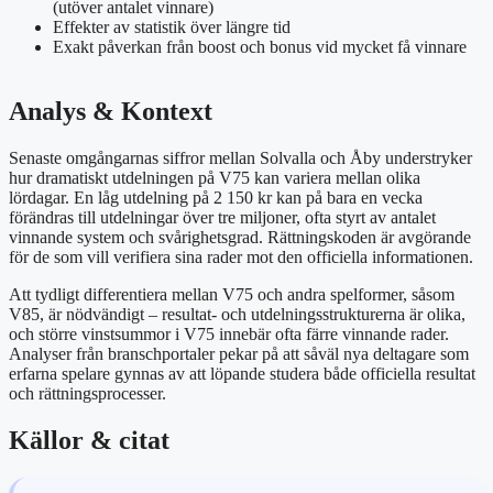
(utöver antalet vinnare)
Effekter av statistik över längre tid
Exakt påverkan från boost och bonus vid mycket få vinnare
Analys & Kontext
Senaste omgångarnas siffror mellan Solvalla och Åby understryker
hur dramatiskt utdelningen på V75 kan variera mellan olika
lördagar. En låg utdelning på 2 150 kr kan på bara en vecka
förändras till utdelningar över tre miljoner, ofta styrt av antalet
vinnande system och svårighetsgrad. Rättningskoden är avgörande
för de som vill verifiera sina rader mot den officiella informationen.
Att tydligt differentiera mellan V75 och andra spelformer, såsom
V85, är nödvändigt – resultat- och utdelningsstrukturerna är olika,
och större vinstsummor i V75 innebär ofta färre vinnande rader.
Analyser från branschportaler pekar på att såväl nya deltagare som
erfarna spelare gynnas av att löpande studera både officiella resultat
och rättningsprocesser.
Källor & citat