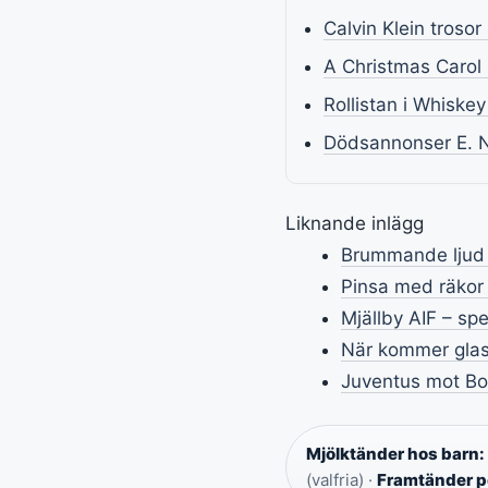
Calvin Klein trosor
A Christmas Carol 
Rollistan i Whiskey
Dödsannonser E. N
Liknande inlägg
Brummande ljud i
Pinsa med räkor 
Mjällby AIF – sp
När kommer glass
Juventus mot Bor
Mjölktänder hos barn:
(valfria) ·
Framtänder p