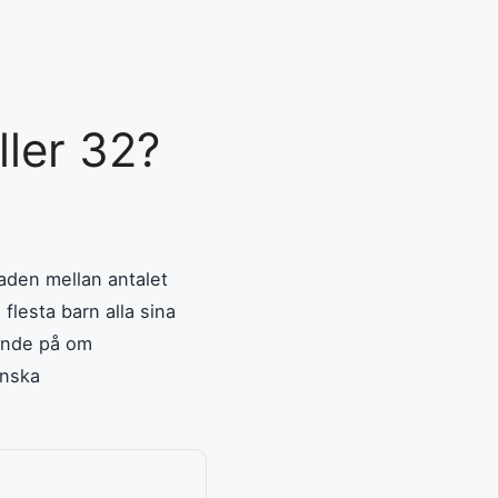
ler 32?
naden mellan antalet
flesta barn alla sina
ende på om
enska