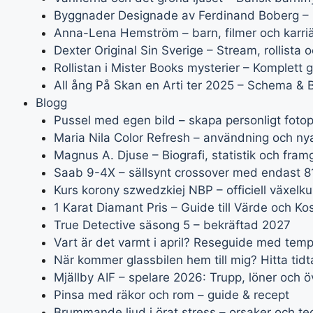
Byggnader Designade av Ferdinand Boberg – 
Anna-Lena Hemström – barn, filmer och karriär
Dexter Original Sin Sverige – Stream, rollista o
Rollistan i Mister Books mysterier – Komplett 
All ång På Skan en Arti ter 2025 – Schema & Bi
Blogg
Pussel med egen bild – skapa personligt fotop
Maria Nila Color Refresh – användning och ny
Magnus A. Djuse – Biografi, statistik och fra
Saab 9-4X – sällsynt crossover med endast 8
Kurs korony szwedzkiej NBP – officiell växelk
1 Karat Diamant Pris – Guide till Värde och K
True Detective säsong 5 – bekräftad 2027
Vart är det varmt i april? Reseguide med temp
När kommer glassbilen hem till mig? Hitta tid
Mjällby AIF – spelare 2026: Trupp, löner och 
Pinsa med räkor och rom – guide & recept
Brummande ljud i örat stress – orsaker och te