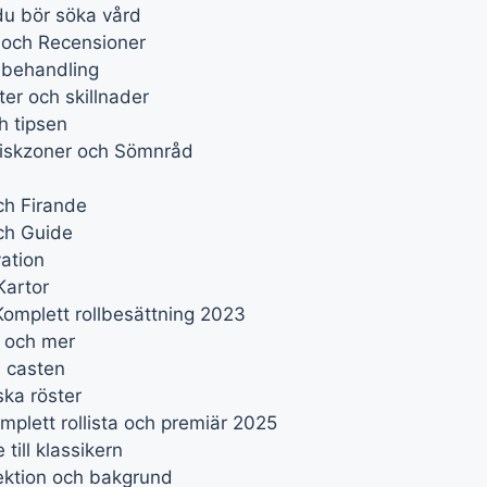
du bör söka vård
 och Recensioner
 behandling
er och skillnader
h tipsen
 Riskzoner och Sömnråd
ch Firande
ch Guide
ation
Kartor
 Komplett rollbesättning 2023
d och mer
 casten
ska röster
mplett rollista och premiär 2025
till klassikern
lektion och bakgrund