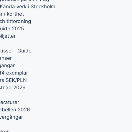
Kända verk i Stockholm
 i korthet
ch tittordning
guide 2025
ljetter
ussel | Guide
anser
mgångar
14 exemplar
urs SEK/PLN
ostnad 2026
eraturer
tabellen 2026
övergångar
cken