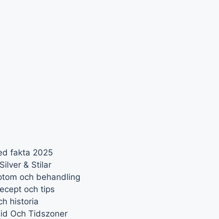
ed fakta 2025
ilver & Stilar
mptom och behandling
ecept och tips
h historia
Tid Och Tidszoner