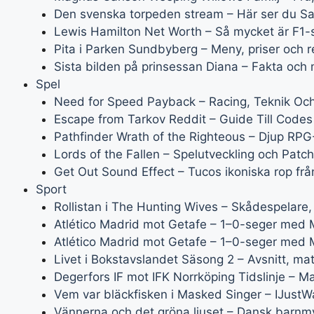
Den svenska torpeden stream – Här ser du Sal
Lewis Hamilton Net Worth – Så mycket är F1-
Pita i Parken Sundbyberg – Meny, priser och 
Sista bilden på prinsessan Diana – Fakta och
Spel
Need for Speed Payback – Racing, Teknik Oc
Escape from Tarkov Reddit – Guide Till Code
Pathfinder Wrath of the Righteous – Djup RP
Lords of the Fallen – Spelutveckling och Patch
Get Out Sound Effect – Tucos ikoniska rop fr
Sport
Rollistan i The Hunting Wives – Skådespelare
Atlético Madrid mot Getafe – 1–0-seger med Mo
Atlético Madrid mot Getafe – 1–0-seger med M
Livet i Bokstavslandet Säsong 2 – Avsnitt, mat
Degerfors IF mot IFK Norrköping Tidslinje – M
Vem var bläckfisken i Masked Singer – IJustW
Vännerna och det gröna ljuset – Dansk barnm