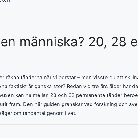
en människa? 20, 28 el
r räkna tänderna när vi borstar – men visste du att skill
a faktiskt är ganska stor? Redan vid tre års ålder har de 
 vuxen kan ha mellan 28 och 32 permanenta tänder bero
utit fram. Den här guiden granskar vad forskning och sv
äger om tandantal genom livet.