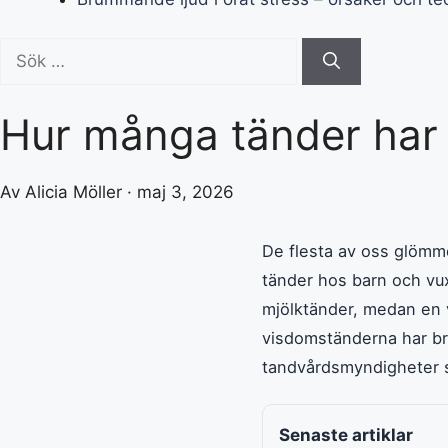
Sök
efter:
Hur många tänder har 
Av Alicia Möller · maj 3, 2026
De flesta av oss glömme
tänder hos barn och vuxn
mjölktänder, medan en
visdomständerna har br
tandvårdsmyndigheter s
Senaste artiklar