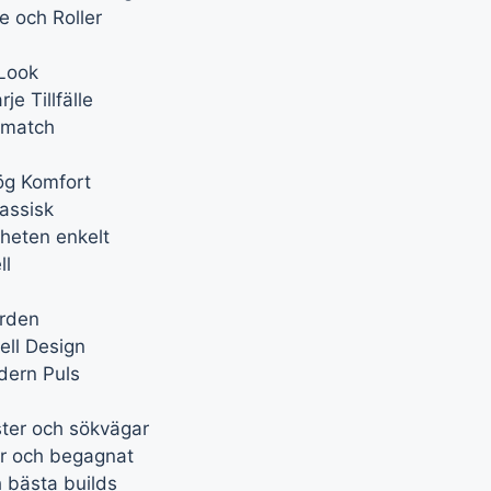
e och Roller
 Look
e Tillfälle
smatch
ög Komfort
lassisk
kheten enkelt
ll
ården
ell Design
dern Puls
ter och sökvägar
er och begagnat
 bästa builds