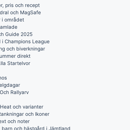
r, pris och recept
odral och MagSafe
 i området
 samlade
ch Guide 2025
ll i Champions League
ng och biverkningar
nummer direkt
la Startelvor
nos
helgdagar
Och Rallyarv
Heat och varianter
ankningar och Ikoner
ext och noter
 barn och hästgård i Jämtland