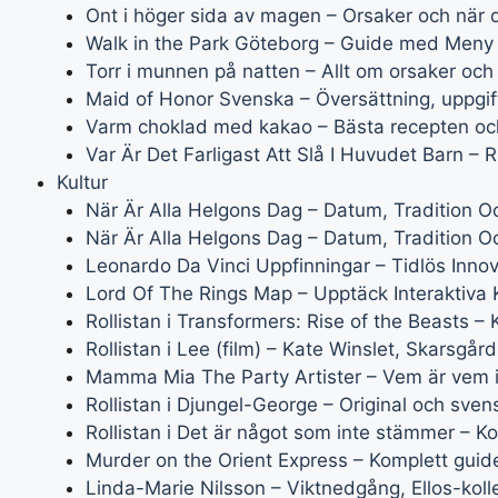
Ont i höger sida av magen – Orsaker och när 
Walk in the Park Göteborg – Guide med Meny
Torr i munnen på natten – Allt om orsaker och
Maid of Honor Svenska – Översättning, uppgift
Varm choklad med kakao – Bästa recepten oc
Var Är Det Farligast Att Slå I Huvudet Barn –
Kultur
När Är Alla Helgons Dag – Datum, Tradition O
När Är Alla Helgons Dag – Datum, Tradition O
Leonardo Da Vinci Uppfinningar – Tidlös Innov
Lord Of The Rings Map – Upptäck Interaktiva 
Rollistan i Transformers: Rise of the Beasts –
Rollistan i Lee (film) – Kate Winslet, Skarsgår
Mamma Mia The Party Artister – Vem är vem i
Rollistan i Djungel-George – Original och sven
Rollistan i Det är något som inte stämmer – Ko
Murder on the Orient Express – Komplett guide 
Linda-Marie Nilsson – Viktnedgång, Ellos-kol