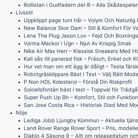
Rollistan i Gudfadern del III – Alla Skådespelar
Livsstil
Uppklippt page tunt hår – Volym Och Naturlig
New Balance Skor Dam – Stil & Komfort För Varj
Lena The Plug Jason Luv – Fejd Och Boxning
Varma Mackor i Ugn – Njut Av Krispig Smak
Nike Air Max Herr – Klassisk Sneakers Med H
Kall sås till panerad fisk – Fräsch, Enkel och K
Hur vet man om ett ägg är dåligt – Testa färs
Robotgräsklippare Bäst I Test – Välj Rätt Mode
P Non HDL Kolesterol – Förstå Din Riskprofil
Solcellsfontän bäst i test – Toppval för Trädg
Super Push Up Bh – Komfort, Stil och Funktion
San Jose Costa Rica – Historisk Stad Med Mo
Nöje
Lediga Jobb Ljungby Kommun – Aktuella tjäns
Land Rover Range Rover Sport – Pris, modell
Diablo 4 Säsong 9 – Allt om releasedatum och