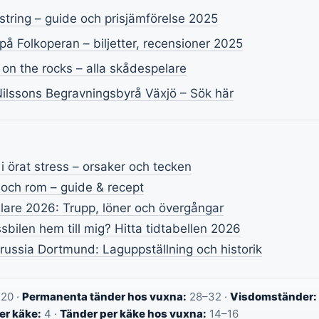
 string – guide och prisjämförelse 2025
på Folkoperan – biljetter, recensioner 2025
 on the rocks – alla skådespelare
ilssons Begravningsbyrå Växjö – Sök här
 örat stress – orsaker och tecken
och rom – guide & recept
elare 2026: Trupp, löner och övergångar
bilen hem till mig? Hitta tidtabellen 2026
ussia Dortmund: Laguppställning och historik
20 ·
Permanenta tänder hos vuxna:
28–32 ·
Visdomständer:
er käke:
4 ·
Tänder per käke hos vuxna:
14–16