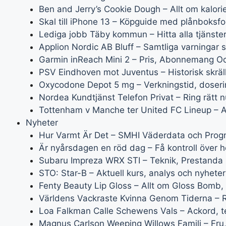
Ben and Jerry’s Cookie Dough – Allt om kalorie
Skal till iPhone 13 – Köpguide med plånboksf
Lediga jobb Täby kommun – Hitta alla tjänster
Applion Nordic AB Bluff – Samtliga varningar
Garmin inReach Mini 2 – Pris, Abonnemang O
PSV Eindhoven mot Juventus – Historisk skrä
Oxycodone Depot 5 mg – Verkningstid, doseri
Nordea Kundtjänst Telefon Privat – Ring rätt 
Tottenham v Manche ter United FC Lineup – Al
Nyheter
Hur Varmt Är Det – SMHI Väderdata och Prog
Är nyårsdagen en röd dag – Få kontroll över 
Subaru Impreza WRX STI – Teknik, Prestanda 
STO: Star-B – Aktuell kurs, analys och nyheter
Fenty Beauty Lip Gloss – Allt om Gloss Bomb, 
Världens Vackraste Kvinna Genom Tiderna – R
Loa Falkman Calle Schewens Vals – Ackord, t
Magnus Carlson Weeping Willows Familj – Fru,