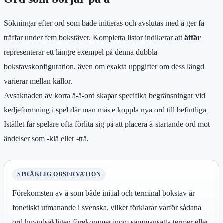
Sökningar efter ord som både initieras och avslutas med ä ger få
träffar under fem bokstäver. Kompletta listor indikerar att
äffär
representerar ett längre exempel på denna dubbla
bokstavskonfiguration, även om exakta uppgifter om dess längd
varierar mellan källor.
Avsaknaden av korta ä-ä-ord skapar specifika begränsningar vid
kedjeformning i spel där man måste koppla nya ord till befintliga.
Istället får spelare ofta förlita sig på att placera ä-startande ord mot
ändelser som -klä eller -trä.
SPRÅKLIG OBSERVATION
Förekomsten av ä som både initial och terminal bokstav är
fonetiskt utmanande i svenska, vilket förklarar varför sådana
ord huvudsakligen förekommer inom sammansatta termer eller