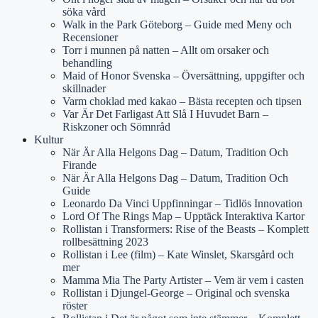
söka vård
Walk in the Park Göteborg – Guide med Meny och
Recensioner
Torr i munnen på natten – Allt om orsaker och
behandling
Maid of Honor Svenska – Översättning, uppgifter och
skillnader
Varm choklad med kakao – Bästa recepten och tipsen
Var Är Det Farligast Att Slå I Huvudet Barn –
Riskzoner och Sömnråd
Kultur
När Är Alla Helgons Dag – Datum, Tradition Och
Firande
När Är Alla Helgons Dag – Datum, Tradition Och
Guide
Leonardo Da Vinci Uppfinningar – Tidlös Innovation
Lord Of The Rings Map – Upptäck Interaktiva Kartor
Rollistan i Transformers: Rise of the Beasts – Komplett
rollbesättning 2023
Rollistan i Lee (film) – Kate Winslet, Skarsgård och
mer
Mamma Mia The Party Artister – Vem är vem i casten
Rollistan i Djungel-George – Original och svenska
röster