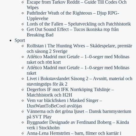
Escape from Tarkov Reddit – Guide Till Codes Och
Wipes
Pathfinder Wrath of the Righteous – Djup RPG-
Upplevelse
Lords of the Fallen – Spelutveckling och Patchhistorik
Get Out Sound Effect – Tucos ikoniska rop från
Breaking Bad
Sport
Rollistan i The Hunting Wives – Skådespelare, premiär
och säsong 2 Sverige
Atlético Madrid mot Getafe – 1–0-seger med Molinas
raket och rött kort
Atlético Madrid mot Getafe – 1–0-seger med Molinas
raket
Livet i Bokstavslandet Säsong 2 – Avsnitt, material och
stavningstips för åk 2
Degerfors IF mot IFK Norrköping Tidslinje –
Matchhistorik och H2H
Vem var bläckfisken i Masked Singer –
IJustWantToBeCool avslöjas
Vännerna och det gröna ljuset – Dansk barnmysterium
på SVT Play
Byggnader Designade av Ferdinand Boberg – Kända
verk i Stockholm
Anna-Lena Hemström – barn, filmer och karriär i