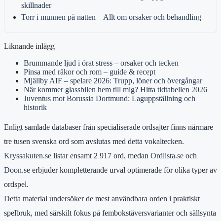
skillnader
Torr i munnen på natten – Allt om orsaker och behandling
Liknande inlägg
Brummande ljud i örat stress – orsaker och tecken
Pinsa med räkor och rom – guide & recept
Mjällby AIF – spelare 2026: Trupp, löner och övergångar
När kommer glassbilen hem till mig? Hitta tidtabellen 2026
Juventus mot Borussia Dortmund: Laguppställning och
historik
Enligt samlade databaser från specialiserade ordsajter finns närmare
tre tusen svenska ord som avslutas med detta vokaltecken.
Kryssakuten.se
listar ensamt 2 917 ord, medan
Ordlista.se
och
Doon.se
erbjuder kompletterande urval optimerade för olika typer av
ordspel.
Detta material undersöker de mest användbara orden i praktiskt
spelbruk, med särskilt fokus på fembokstäversvarianter och sällsynta