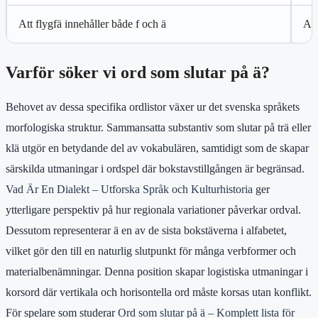
Att flygfä innehåller både f och ä
Ant
Varför söker vi ord som slutar på ä?
Behovet av dessa specifika ordlistor växer ur det svenska språkets
morfologiska struktur. Sammansatta substantiv som slutar på trä eller
klä utgör en betydande del av vokabulären, samtidigt som de skapar
särskilda utmaningar i ordspel där bokstavstillgången är begränsad.
Vad Är En Dialekt – Utforska Språk och Kulturhistoria
ger
ytterligare perspektiv på hur regionala variationer påverkar ordval.
Dessutom representerar ä en av de sista bokstäverna i alfabetet,
vilket gör den till en naturlig slutpunkt för många verbformer och
materialbenämningar. Denna position skapar logistiska utmaningar i
korsord där vertikala och horisontella ord måste korsas utan konflikt.
För spelare som studerar
Ord som slutar på ä – Komplett lista för