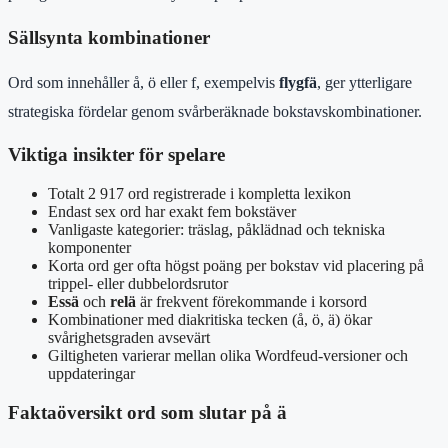
Sällsynta kombinationer
Ord som innehåller å, ö eller f, exempelvis
flygfä
, ger ytterligare
strategiska fördelar genom svårberäknade bokstavskombinationer.
Viktiga insikter för spelare
Totalt 2 917 ord registrerade i kompletta lexikon
Endast sex ord har exakt fem bokstäver
Vanligaste kategorier: träslag, påklädnad och tekniska
komponenter
Korta ord ger ofta högst poäng per bokstav vid placering på
trippel- eller dubbelordsrutor
Essä
och
relä
är frekvent förekommande i korsord
Kombinationer med diakritiska tecken (å, ö, ä) ökar
svårighetsgraden avsevärt
Giltigheten varierar mellan olika Wordfeud-versioner och
uppdateringar
Faktaöversikt ord som slutar på ä