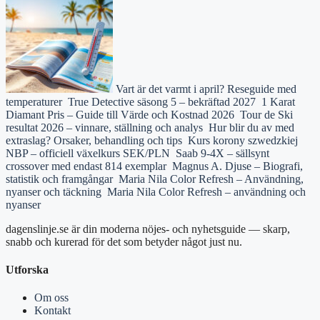
Vart är det varmt i april? Reseguide med
temperaturer
True Detective säsong 5 – bekräftad 2027
1 Karat
Diamant Pris – Guide till Värde och Kostnad 2026
Tour de Ski
resultat 2026 – vinnare, ställning och analys
Hur blir du av med
extraslag? Orsaker, behandling och tips
Kurs korony szwedzkiej
NBP – officiell växelkurs SEK/PLN
Saab 9-4X – sällsynt
crossover med endast 814 exemplar
Magnus A. Djuse – Biografi,
statistik och framgångar
Maria Nila Color Refresh – Användning,
nyanser och täckning
Maria Nila Color Refresh – användning och
nyanser
dagenslinje.se är din moderna nöjes- och nyhetsguide — skarp,
snabb och kurerad för det som betyder något just nu.
Utforska
Om oss
Kontakt