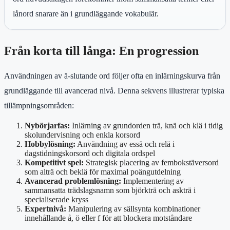
lånord snarare än i grundläggande vokabulär.
Från korta till långa: En progression
Användningen av ä-slutande ord följer ofta en inlärningskurva från
grundläggande till avancerad nivå. Denna sekvens illustrerar typiska
tillämpningsområden:
Nybörjarfas:
Inlärning av grundorden trä, knä och klä i tidig
skolundervisning och enkla korsord
Hobbylösning:
Användning av essä och relä i
dagstidningskorsord och digitala ordspel
Kompetitivt spel:
Strategisk placering av fembokstäversord
som alträ och beklä för maximal poängutdelning
Avancerad problemlösning:
Implementering av
sammansatta trädslagsnamn som björkträ och askträ i
specialiserade kryss
Expertnivå:
Manipulering av sällsynta kombinationer
innehållande å, ö eller f för att blockera motståndare