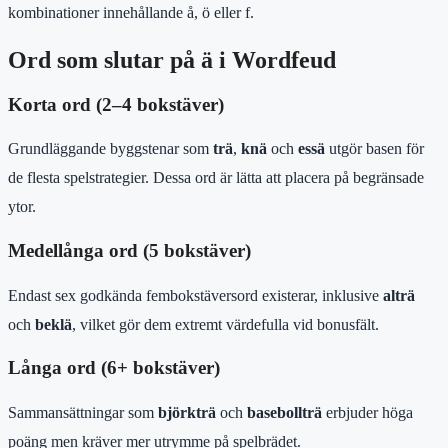
kombinationer innehållande å, ö eller f.
Ord som slutar på ä i Wordfeud
Korta ord (2–4 bokstäver)
Grundläggande byggstenar som
trä
,
knä
och
essä
utgör basen för
de flesta spelstrategier. Dessa ord är lätta att placera på begränsade
ytor.
Medellånga ord (5 bokstäver)
Endast sex godkända fembokstäversord existerar, inklusive
alträ
och
beklä
, vilket gör dem extremt värdefulla vid bonusfält.
Långa ord (6+ bokstäver)
Sammansättningar som
björkträ
och
basebollträ
erbjuder höga
poäng men kräver mer utrymme på spelbrädet.