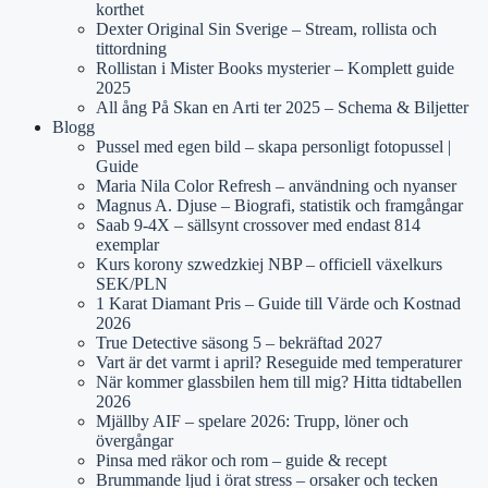
korthet
Dexter Original Sin Sverige – Stream, rollista och
tittordning
Rollistan i Mister Books mysterier – Komplett guide
2025
All ång På Skan en Arti ter 2025 – Schema & Biljetter
Blogg
Pussel med egen bild – skapa personligt fotopussel |
Guide
Maria Nila Color Refresh – användning och nyanser
Magnus A. Djuse – Biografi, statistik och framgångar
Saab 9-4X – sällsynt crossover med endast 814
exemplar
Kurs korony szwedzkiej NBP – officiell växelkurs
SEK/PLN
1 Karat Diamant Pris – Guide till Värde och Kostnad
2026
True Detective säsong 5 – bekräftad 2027
Vart är det varmt i april? Reseguide med temperaturer
När kommer glassbilen hem till mig? Hitta tidtabellen
2026
Mjällby AIF – spelare 2026: Trupp, löner och
övergångar
Pinsa med räkor och rom – guide & recept
Brummande ljud i örat stress – orsaker och tecken