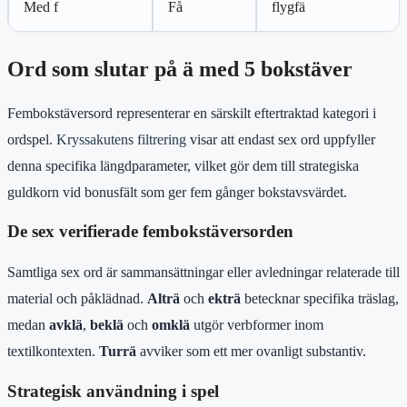
Med f
Få
flygfä
Ord som slutar på ä med 5 bokstäver
Fembokstäversord representerar en särskilt eftertraktad kategori i
ordspel.
Kryssakutens filtrering
visar att endast sex ord uppfyller
denna specifika längdparameter, vilket gör dem till strategiska
guldkorn vid bonusfält som ger fem gånger bokstavsvärdet.
De sex verifierade fembokstäversorden
Samtliga sex ord är sammansättningar eller avledningar relaterade till
material och påklädnad.
Alträ
och
ekträ
betecknar specifika träslag,
medan
avklä
,
beklä
och
omklä
utgör verbformer inom
textilkontexten.
Turrä
avviker som ett mer ovanligt substantiv.
Strategisk användning i spel