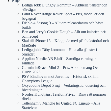
Nöje
Lediga Jobb Ljungby Kommun – Aktuella tjänster och
sökvägar
Land Rover Range Rover Sport – Pris, modeller och
begagnat
Diablo 4 Säsong 9 – Allt om releasedatum och bästa
builds
Ben and Jerry’s Cookie Dough – Allt om kalorier, pris
och recept
Skal till iPhone 13 – Köpguide med plånboksfodral och
MagSafe
Lediga jobb Täby kommun – Hitta alla tjänster i
området
Applion Nordic AB Bluff – Samtliga varningar
samlade
Garmin inReach Mini 2 – Pris, Abonnemang Och
Guide 2025
PSV Eindhoven mot Juventus – Historisk skräll i
Champions League
Oxycodone Depot 5 mg – Verkningstid, dosering och
biverkningar
Nordea Kundtjänst Telefon Privat – Ring rätt nummer
direkt
Tottenham v Manche ter United FC Lineup – Alla
Startelvor