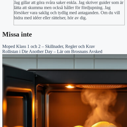
Jag gillar att göra svåra saker enkla. Jag skriver guider som är
lätta att skumma men också håller för fördjupning. Jag
försöker vara saklig och tydlig med antaganden. Om du vill
bidra med idéer eller rättelser, hör av dig.
Missa inte
Moped Klass 1 och 2 – Skillnader, Regler och Krav
Rollistan i Die Another Day – Lär om Brosnans Avsked