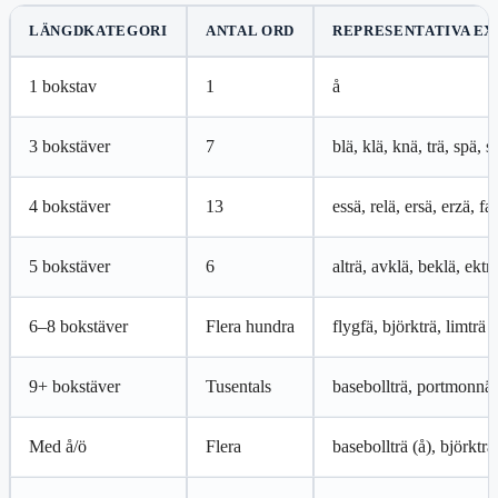
LÄNGDKATEGORI
ANTAL ORD
REPRESENTATIVA E
1 bokstav
1
å
3 bokstäver
7
blä, klä, knä, trä, spä, s
4 bokstäver
13
essä, relä, ersä, erzä, fa
5 bokstäver
6
alträ, avklä, beklä, ektr
6–8 bokstäver
Flera hundra
flygfä, björkträ, limträ
9+ bokstäver
Tusentals
basebollträ, portmonnä,
Med å/ö
Flera
basebollträ (å), björkträ