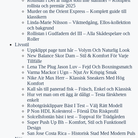
Rollistan i Det är något som inte stämmer – Komplett
rollista och premiär 2025
Murder on the Orient Express – Komplett guide till
klassikern
Linda-Marie Nilsson – Viktnedgång, Ellos-kollektion
och bakgrund
Rollistan i Gudfadern del III – Alla Skådespelare och
Roller
Livsstil
Uppklippt page tunt hår – Volym Och Naturlig Look
New Balance Skor Dam – Stil & Komfort För Varje
Tillfälle
Lena The Plug Jason Luv – Fejd Och Boxningsmatch
Varma Mackor i Ugn – Njut Av Krispig Smak
Nike Air Max Herr – Klassisk Sneakers Med Hög
Komfort
Kall sås till panerad fisk – Fräsch, Enkel och Klassisk
Hur vet man om ett ägg är dåligt – Testa färskheten
enkelt
Robotgräsklippare Bäst I Test – Välj Rätt Modell
P Non HDL Kolesterol – Förstå Din Riskprofil
Solcellsfontän bäst i test – Toppval för Trädgården
Super Push Up Bh – Komfort, Stil och Funktionell
Design
San Jose Costa Rica – Historisk Stad Med Modern Puls