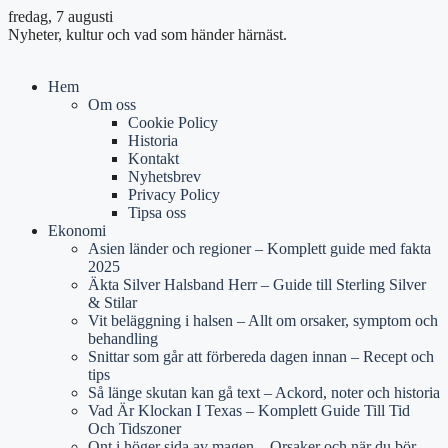
fredag, 7 augusti
Nyheter, kultur och vad som händer härnäst.
Hem
Om oss
Cookie Policy
Historia
Kontakt
Nyhetsbrev
Privacy Policy
Tipsa oss
Ekonomi
Asien länder och regioner – Komplett guide med fakta
2025
Äkta Silver Halsband Herr – Guide till Sterling Silver
& Stilar
Vit beläggning i halsen – Allt om orsaker, symptom och
behandling
Snittar som går att förbereda dagen innan – Recept och
tips
Så länge skutan kan gå text – Ackord, noter och historia
Vad Är Klockan I Texas – Komplett Guide Till Tid
Och Tidszoner
Ont i höger sida av magen – Orsaker och när du bör