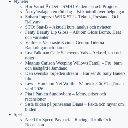
Nyheter
Hur Varmt Är Det – SMHI Väderdata och Prognos
Är nyårsdagen en röd dag – Få kontroll över helgdagar
Subaru Impreza WRX STI – Teknik, Prestanda Och
Rallyarv
STO: Star-B – Aktuell kurs, analys och nyheter
Fenty Beauty Lip Gloss – Allt om Gloss Bomb, Heat
och varianter
Världens Vackraste Kvinna Genom Tiderna –
Rankningar och Ikoner
Loa Falkman Calle Schewens Vals – Ackord, text och
noter
Magnus Carlson Weeping Willows Familj – Fru, barn
och hästgård i Jämtland
Den svenska torpeden stream – Här ser du Sally Bauers
film
Lewis Hamilton Net Worth – Så mycket är F1-stjärnan
värd 2026
Pita i Parken Sundbyberg – Meny, priser och
recensioner
Sista bilden på prinsessan Diana – Fakta och myter om
bilden
Spel
Need for Speed Payback – Racing, Teknik Och
Recension