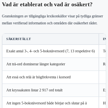
Vad är etablerat och vad är osäkert?
Granskningen av tillgängliga lexikonkällor visar på tydliga gränser
mellan verifierad information och områden där osäkerhet råder.
SÄKERSTÄLLT
IN
Exakt antal 3-, 4- och 5-bokstäversord (7, 13 respektive 6)
Tot
Att trä-ord dominerar längre kategorier
Reg
Att essä och relä är högfrekventa i korsord
Att kryssakuten listar 2 917 ord totalt
Exa
Att ingen 5-bokstäversord både börjar och slutar på ä
Hur