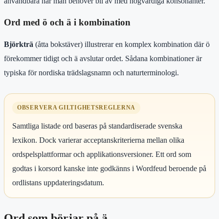
användbara när man behöver bli av med högvärdiga konsonanter.
Ord med ö och ä i kombination
Björkträ
(åtta bokstäver) illustrerar en komplex kombination där ö
förekommer tidigt och ä avslutar ordet. Sådana kombinationer är
typiska för nordiska trädslagsnamn och naturterminologi.
OBSERVERA GILTIGHETSREGLERNA
Samtliga listade ord baseras på standardiserade svenska
lexikon. Dock varierar acceptanskriterierna mellan olika
ordspelsplattformar och applikationsversioner. Ett ord som
godtas i korsord kanske inte godkänns i Wordfeud beroende på
ordlistans uppdateringsdatum.
Ord som börjar på ä