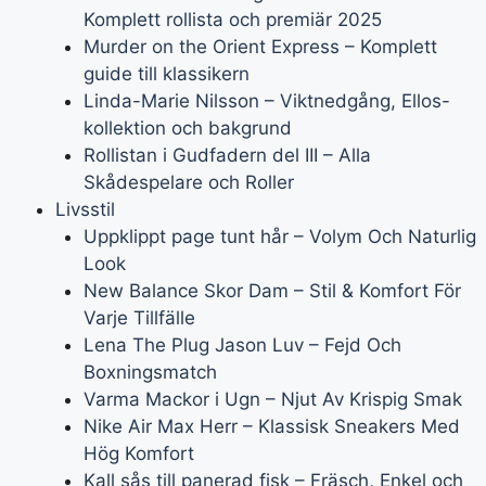
Komplett rollista och premiär 2025
Murder on the Orient Express – Komplett
guide till klassikern
Linda-Marie Nilsson – Viktnedgång, Ellos-
kollektion och bakgrund
Rollistan i Gudfadern del III – Alla
Skådespelare och Roller
Livsstil
Uppklippt page tunt hår – Volym Och Naturlig
Look
New Balance Skor Dam – Stil & Komfort För
Varje Tillfälle
Lena The Plug Jason Luv – Fejd Och
Boxningsmatch
Varma Mackor i Ugn – Njut Av Krispig Smak
Nike Air Max Herr – Klassisk Sneakers Med
Hög Komfort
Kall sås till panerad fisk – Fräsch, Enkel och