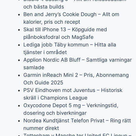
och bästa builds
Ben and Jerry’s Cookie Dough – Allt om
kalorier, pris och recept
Skal till iPhone 13 – Köpguide med
plånboksfodral och MagSafe
Lediga jobb Täby kommun – Hitta alla
tjänster i området
Applion Nordic AB Bluff – Samtliga varningar
samlade
Garmin inReach Mini 2 – Pris, Abonnemang
Och Guide 2025
PSV Eindhoven mot Juventus – Historisk
skräll i Champions League
Oxycodone Depot 5 mg – Verkningstid,
dosering och biverkningar
Nordea Kundtjänst Telefon Privat – Ring rätt
nummer direkt
Tottenham v Manche ter United FC Lineup –