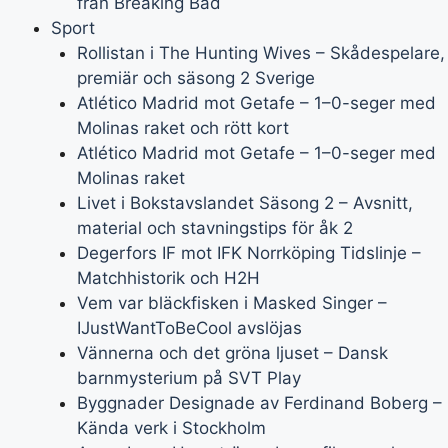
från Breaking Bad
Sport
Rollistan i The Hunting Wives – Skådespelare,
premiär och säsong 2 Sverige
Atlético Madrid mot Getafe – 1–0-seger med
Molinas raket och rött kort
Atlético Madrid mot Getafe – 1–0-seger med
Molinas raket
Livet i Bokstavslandet Säsong 2 – Avsnitt,
material och stavningstips för åk 2
Degerfors IF mot IFK Norrköping Tidslinje –
Matchhistorik och H2H
Vem var bläckfisken i Masked Singer –
IJustWantToBeCool avslöjas
Vännerna och det gröna ljuset – Dansk
barnmysterium på SVT Play
Byggnader Designade av Ferdinand Boberg –
Kända verk i Stockholm