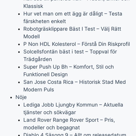
Klassisk
Hur vet man om ett ägg är dåligt – Testa
färskheten enkelt
Robotgräsklippare Bäst I Test – Välj Rätt
Modell
P Non HDL Kolesterol – Förstå Din Riskprofil
Solcellsfontän bäst i test – Toppval för
Trädgården
Super Push Up Bh – Komfort, Stil och
Funktionell Design
San Jose Costa Rica – Historisk Stad Med
Modern Puls
Nöje
Lediga Jobb Ljungby Kommun – Aktuella
tjänster och sökvägar
Land Rover Range Rover Sport – Pris,
modeller och begagnat
Diablo 4 Säsong 9 – Allt om releasedatum