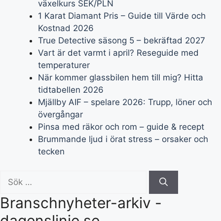
växelkurs SEK/PLN
1 Karat Diamant Pris – Guide till Värde och
Kostnad 2026
True Detective säsong 5 – bekräftad 2027
Vart är det varmt i april? Reseguide med
temperaturer
När kommer glassbilen hem till mig? Hitta
tidtabellen 2026
Mjällby AIF – spelare 2026: Trupp, löner och
övergångar
Pinsa med räkor och rom – guide & recept
Brummande ljud i örat stress – orsaker och
tecken
Sök
efter:
Branschnyheter-arkiv -
dagenslinje.se