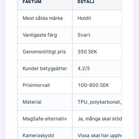
FAKTUM
DETALJ
Mest sålda märke
Holdit
Vanligaste färg
Svart
Genomsnittligt pris
350 SEK
Kunder betygsätter
4.2/5
Prisintervall
100–800 SEK
Material
TPU, polykarbonat, silikon,
MagSafe‑alternativ
Ja, många skal stödjer Ma
Kameraskydd
Vissa skal har upphöjd kant