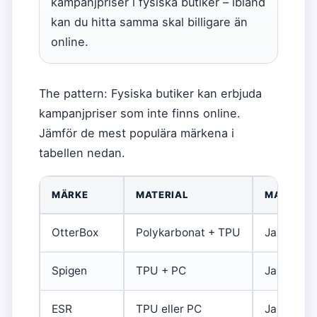
kampanjpriser i fysiska butiker – ibland
kan du hitta samma skal billigare än
online.
The pattern: Fysiska butiker kan erbjuda
kampanjpriser som inte finns online.
Jämför de mest populära märkena i
tabellen nedan.
MÄRKE
MATERIAL
MAGSAFE
OtterBox
Polykarbonat + TPU
Ja
Spigen
TPU + PC
Ja (Neo H
ESR
TPU eller PC
Ja (Clear