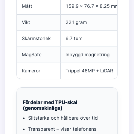
Mått
159.9 × 76.7 × 8.25 mm
Sk
Vikt
221 gram
Sk
Skärmstorlek
6.7 tum
Sk
MagSafe
Inbyggd magnetring
Ma
Kameror
Trippel 48MP + LiDAR
Sk
Fördelar med TPU‑skal
(genomskinliga)
Slitstarka och hållbara över tid
Transparent – visar telefonens