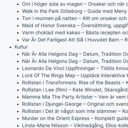
Ont i höger sida av magen – Orsaker och när 
Walk in the Park Göteborg – Guide med Meny
Torr i munnen på natten – Allt om orsaker och
Maid of Honor Svenska – Översättning, uppgift
Varm choklad med kakao – Bästa recepten oc
Var Är Det Farligast Att Slå I Huvudet Barn –
Kultur
När Är Alla Helgons Dag – Datum, Tradition O
När Är Alla Helgons Dag – Datum, Tradition O
Leonardo Da Vinci Uppfinningar – Tidlös Innov
Lord Of The Rings Map – Upptäck Interaktiva 
Rollistan i Transformers: Rise of the Beasts –
Rollistan i Lee (film) – Kate Winslet, Skarsgår
Mamma Mia The Party Artister – Vem är vem i
Rollistan i Djungel-George – Original och sven
Rollistan i Det är något som inte stämmer – Ko
Murder on the Orient Express – Komplett guide 
Linda-Marie Nilsson – Viktnedgång, Ellos-kol