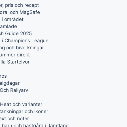
r, pris och recept
odral och MagSafe
 i området
 samlade
ch Guide 2025
ll i Champions League
ng och biverkningar
nummer direkt
la Startelvor
nos
helgdagar
Och Rallyarv
Heat och varianter
ankningar och Ikoner
ext och noter
 barn och hästgård i Jämtland