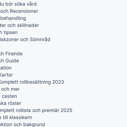
du bör söka vård
 och Recensioner
 behandling
er och skillnader
h tipsen
 Riskzoner och Sömnråd
ch Firande
ch Guide
ation
Kartor
 Komplett rollbesättning 2023
d och mer
 casten
ska röster
mplett rollista och premiär 2025
till klassikern
lektion och bakgrund