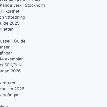
Kända verk i Stockholm
 i korthet
ch tittordning
guide 2025
ljetter
ussel | Guide
anser
mgångar
14 exemplar
urs SEK/PLN
ostnad 2026
eraturer
tabellen 2026
övergångar
cken