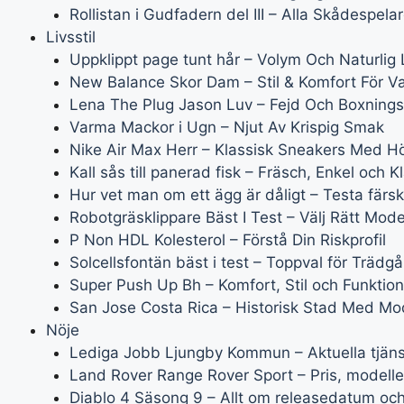
Rollistan i Gudfadern del III – Alla Skådespelar
Livsstil
Uppklippt page tunt hår – Volym Och Naturlig
New Balance Skor Dam – Stil & Komfort För Varj
Lena The Plug Jason Luv – Fejd Och Boxning
Varma Mackor i Ugn – Njut Av Krispig Smak
Nike Air Max Herr – Klassisk Sneakers Med H
Kall sås till panerad fisk – Fräsch, Enkel och K
Hur vet man om ett ägg är dåligt – Testa färs
Robotgräsklippare Bäst I Test – Välj Rätt Mode
P Non HDL Kolesterol – Förstå Din Riskprofil
Solcellsfontän bäst i test – Toppval för Trädg
Super Push Up Bh – Komfort, Stil och Funktion
San Jose Costa Rica – Historisk Stad Med Mo
Nöje
Lediga Jobb Ljungby Kommun – Aktuella tjäns
Land Rover Range Rover Sport – Pris, modell
Diablo 4 Säsong 9 – Allt om releasedatum och