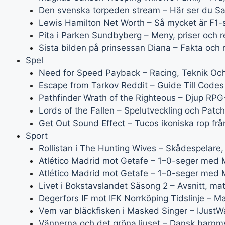
Den svenska torpeden stream – Här ser du Sal
Lewis Hamilton Net Worth – Så mycket är F1-
Pita i Parken Sundbyberg – Meny, priser och 
Sista bilden på prinsessan Diana – Fakta och
Spel
Need for Speed Payback – Racing, Teknik Oc
Escape from Tarkov Reddit – Guide Till Code
Pathfinder Wrath of the Righteous – Djup RP
Lords of the Fallen – Spelutveckling och Patch
Get Out Sound Effect – Tucos ikoniska rop fr
Sport
Rollistan i The Hunting Wives – Skådespelare
Atlético Madrid mot Getafe – 1–0-seger med Mo
Atlético Madrid mot Getafe – 1–0-seger med M
Livet i Bokstavslandet Säsong 2 – Avsnitt, mat
Degerfors IF mot IFK Norrköping Tidslinje – M
Vem var bläckfisken i Masked Singer – IJustW
Vännerna och det gröna ljuset – Dansk barnm