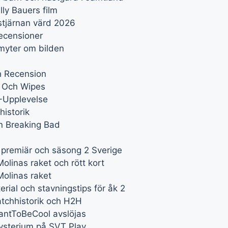
ly Bauers film
stjärnan värd 2026
recensioner
 myter om bilden
h Recension
s Och Wipes
G-Upplevelse
historik
ån Breaking Bad
, premiär och säsong 2 Sverige
linas raket och rött kort
olinas raket
erial och stavningstips för åk 2
atchhistorik och H2H
antToBeCool avslöjas
ysterium på SVT Play