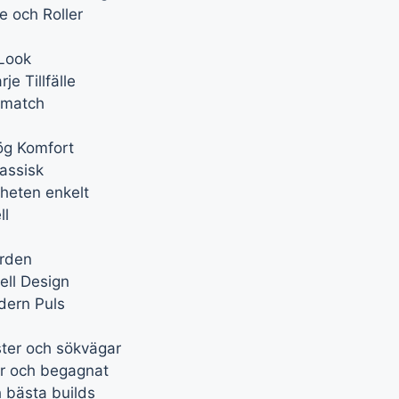
e och Roller
 Look
e Tillfälle
smatch
ög Komfort
lassisk
kheten enkelt
ll
ården
ell Design
dern Puls
ter och sökvägar
er och begagnat
 bästa builds