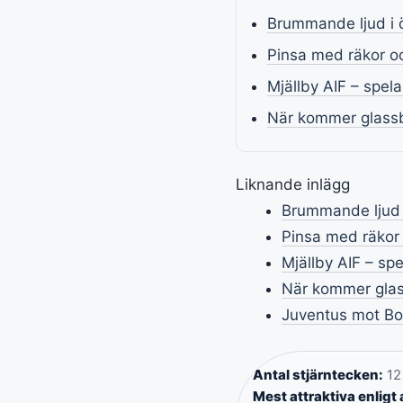
Brummande ljud i ö
Pinsa med räkor o
Mjällby AIF – spel
När kommer glassbi
Liknande inlägg
Brummande ljud i
Pinsa med räkor 
Mjällby AIF – sp
När kommer glass
Juventus mot Bor
Antal stjärntecken:
12 
Mest attraktiva enligt 