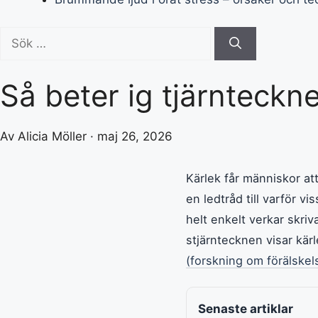
Sök
efter:
Så beter ig tjärnteckn
Av Alicia Möller · maj 26, 2026
Kärlek får människor at
en ledtråd till varför 
helt enkelt verkar skri
stjärntecknen visar kärl
(forskning om förälskel
Senaste artiklar