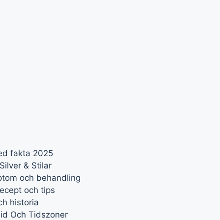
ed fakta 2025
ilver & Stilar
mptom och behandling
ecept och tips
h historia
Tid Och Tidszoner