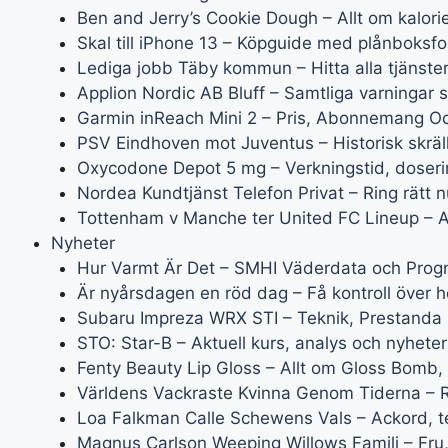
Ben and Jerry’s Cookie Dough – Allt om kalorie
Skal till iPhone 13 – Köpguide med plånboksf
Lediga jobb Täby kommun – Hitta alla tjänster
Applion Nordic AB Bluff – Samtliga varningar
Garmin inReach Mini 2 – Pris, Abonnemang O
PSV Eindhoven mot Juventus – Historisk skrä
Oxycodone Depot 5 mg – Verkningstid, doseri
Nordea Kundtjänst Telefon Privat – Ring rätt 
Tottenham v Manche ter United FC Lineup – Al
Nyheter
Hur Varmt Är Det – SMHI Väderdata och Prog
Är nyårsdagen en röd dag – Få kontroll över 
Subaru Impreza WRX STI – Teknik, Prestanda 
STO: Star-B – Aktuell kurs, analys och nyheter
Fenty Beauty Lip Gloss – Allt om Gloss Bomb, 
Världens Vackraste Kvinna Genom Tiderna – R
Loa Falkman Calle Schewens Vals – Ackord, t
Magnus Carlson Weeping Willows Familj – Fru,