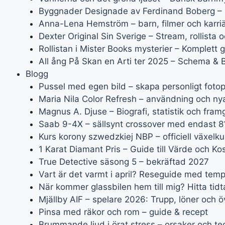
Byggnader Designade av Ferdinand Boberg – 
Anna-Lena Hemström – barn, filmer och karriär
Dexter Original Sin Sverige – Stream, rollista o
Rollistan i Mister Books mysterier – Komplett 
All ång På Skan en Arti ter 2025 – Schema & Bi
Blogg
Pussel med egen bild – skapa personligt fotop
Maria Nila Color Refresh – användning och ny
Magnus A. Djuse – Biografi, statistik och fra
Saab 9-4X – sällsynt crossover med endast 8
Kurs korony szwedzkiej NBP – officiell växelk
1 Karat Diamant Pris – Guide till Värde och K
True Detective säsong 5 – bekräftad 2027
Vart är det varmt i april? Reseguide med temp
När kommer glassbilen hem till mig? Hitta tid
Mjällby AIF – spelare 2026: Trupp, löner och 
Pinsa med räkor och rom – guide & recept
Brummande ljud i örat stress – orsaker och te