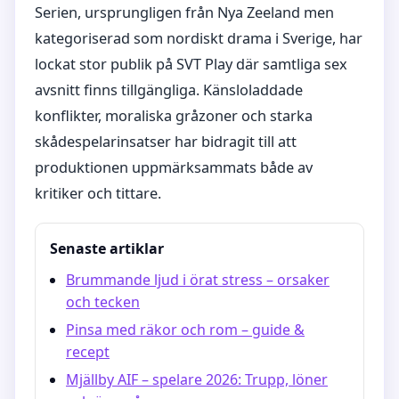
Serien, ursprungligen från Nya Zeeland men
kategoriserad som nordiskt drama i Sverige, har
lockat stor publik på SVT Play där samtliga sex
avsnitt finns tillgängliga. Känsloladdade
konflikter, moraliska gråzoner och starka
skådespelarinsatser har bidragit till att
produktionen uppmärksammats både av
kritiker och tittare.
Senaste artiklar
Brummande ljud i örat stress – orsaker
och tecken
Pinsa med räkor och rom – guide &
recept
Mjällby AIF – spelare 2026: Trupp, löner