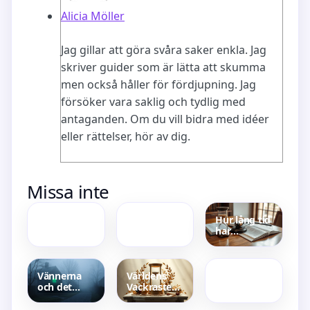
Alicia Möller
Jag gillar att göra svåra saker enkla. Jag
skriver guider som är lätta att skumma
men också håller för fördjupning. Jag
försöker vara saklig och tydlig med
antaganden. Om du vill bidra med idéer
eller rättelser, hör av dig.
Hur tjänar
Lediga
Missa inte
Vinted
Lägenheter
pengar – Så
Örebro
maximerar
Privata
Hur lång tid
du
Hyresvärdar
har
intäkterna
–
Bäst i Test
åklagaren
Marknadskoll
Lekar –
på sig att
Bästa
väcka åtal –
utmaningarna
Frister och
Vännerna
Världens
för alla
regler i
och det
Vackraste
åldrar
Sverige
gröna ljuset
Kvinna
– Dansk
Genom