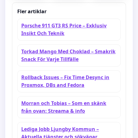
barnmysterium
Tiderna –
på SVT Play
Rankningar
Fler artiklar
och Ikoner
Porsche 911 GT3 RS Price – Exklusiv
Insikt Och Teknik
Torkad Mango Med Choklad – Smakrik
Snack För Varje Tillfälle
Rollback Issues – Fix Time Desync in
Proxmox, DBs and Fedora
Morran och Tobias – Som en skänk
från ovan: Streama & info
Lediga Jobb Ljungby Kommun –
Aktuella tjänster och sökvägar