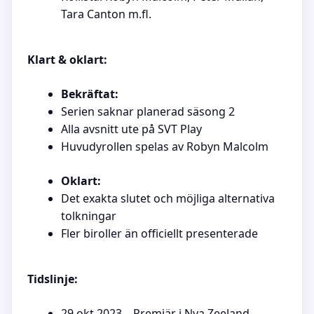
Tara Canton m.fl.
Klart & oklart:
Bekräftat:
Serien saknar planerad säsong 2
Alla avsnitt ute på SVT Play
Huvudyrollen spelas av Robyn Malcolm
Oklart:
Det exakta slutet och möjliga alternativa
tolkningar
Fler biroller än officiellt presenterade
Tidslinje:
29 okt 2023 – Premiär i Nya Zeeland