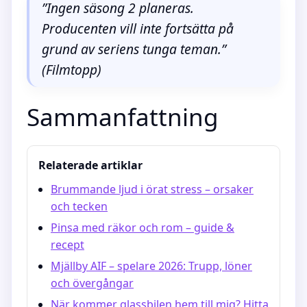
”Ingen säsong 2 planeras.
Producenten vill inte fortsätta på
grund av seriens tunga teman.”
(Filmtopp)
Sammanfattning
Relaterade artiklar
Brummande ljud i örat stress – orsaker
och tecken
Pinsa med räkor och rom – guide &
recept
Mjällby AIF – spelare 2026: Trupp, löner
och övergångar
När kommer glassbilen hem till mig? Hitta